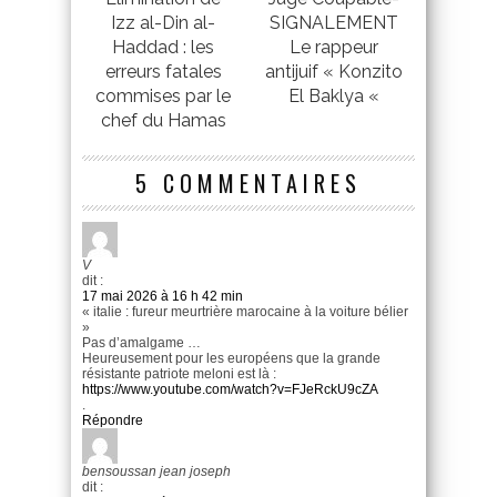
Izz al-Din al-
SIGNALEMENT
Haddad : les
Le rappeur
erreurs fatales
antijuif « Konzito
commises par le
El Baklya «
chef du Hamas
5 COMMENTAIRES
V
dit :
17 mai 2026 à 16 h 42 min
« italie : fureur meurtrière marocaine à la voiture bélier
»
Pas d’amalgame …
Heureusement pour les européens que la grande
résistante patriote meloni est là :
https://www.youtube.com/watch?v=FJeRckU9cZA
.
Répondre
bensoussan jean joseph
dit :