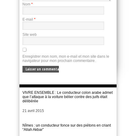
Nom
*
E-mail
*
Site web
Enregistrer mon nom, mon e-mail et mon site dans le
navigateur pour mon prochain commentaire.
VIVRE ENSEMBLE : Le conducteur colon arabe admet
que l’attaque à la voiture bélier contre des juifs était
délibérée
Date
21 avril 2015
Nîmes : un conducteur fonce sur des piétons en criant
“Allah Akbar”