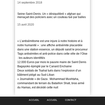
Date
14 septembre 2018
Seine-Saint-Denis. Un « désiquilibré » afghan qui
menaçait des policiers avec un couteau tué par balles
Date
15 avril 2020
« L’antisémitisme est une injure à notre histoire et à
notre humanité » : une affiche antisémite placardée
dans une station essence, un député saisit le procureur
Tags antisémites et anti-police dans cette ville de l’Oise
: les auteurs identifiés
12.000 Euros par mois le pauvre maire de Saint Denis
Bagayoko épinglé par le Canard Enchaine
Deux soldats de Tsahal tués dans l’explosion d’un
bâtiment piégé au Sud-Liban
« Journaliste » de Gaza : Mohammad Mushtaha,
commandant de terrain du Bataillon Shati, bras armé
du Hamas, est décédé cette nuit
ACCUEIL
ACCUEIL
CONTACT