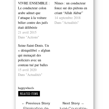
VIVRE ENSEMBLE :
Nîmes : un conducteur
Le conducteur colon
fonce sur des piétons en
arabe admet que
criant “Allah Akbar”
l’attaque à la voiture
14 septembre 2018
bélier contre des juifs
Dans "Actualités"
était délibérée
21 avril 2015
Dans "Actions"
Seine-Saint-Denis. Un
« désiquilibré » afghan
qui menaçait des
policiers avec un
couteau tué par balles
15 avril 2020
Dans "Actualités"
happywheels
RELATED ITEMS
← Previous Story
Next Story →
Elimination de
Jugé Coupable-