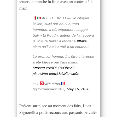
tenter de prendre la fuite avec un couteau à la
main.
ALERTE INFO — Un citoyen
italien, suivi par deux autres
hommes, a héroïquement stoppé
Salim El Koudri, auteur de l’attaque à
la voiture bélier à Modène
#Italie
,
alors qu’il était armé d’un couteau.
Le premier homme à s’être interposé
a été blessé par l’assaillant.
https://t.co/9DLOXObcvQ
pic.twitter.com/UzUKknwd9b
— F
rz@nîmes
(@forzanimes1203)
May 16, 2026
Présent sur place au moment des faits, Luca
Signorelli a porté secours aux passants percutés