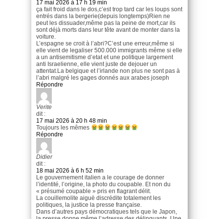
17 mai 2026 à 17 h 19 min
ça fait froid dans le dos,c’est trop tard car les loups sont
entrés dans la bergerie(depuis longtemps)Rien ne
peut les dissuader,même pas la peine de mort,car ils
sont déjà morts dans leur tête avant de monter dans la
voiture.
L’espagne se croit à l’abri?C’est une erreur,même si
elle vient de legaliser 500.000 immigrants même si elle
a un antisemitisme d’etat et une politique largement
anti Israelienne, elle vient juste de dejouer un
attentat.La belgique et l’irlande non plus ne sont pas à
l’abri malgré les gages donnés aux arabes joseph
Répondre
Verite
dit :
17 mai 2026 à 20 h 48 min
Toujours les mêmes
Répondre
Didier
dit :
18 mai 2026 à 6 h 52 min
Le gouvernement italien a le courage de donner
l’identité, l’origine, la photo du coupable. Et non du
« présumé coupable » pris en flagrant délit.
La couillemolite aiguë discrédite totalement les
politiques, la justice la presse française.
Dans d’autres pays démocratiques tels que le Japon,
la presse donne même l’adresse des délinquants. Une