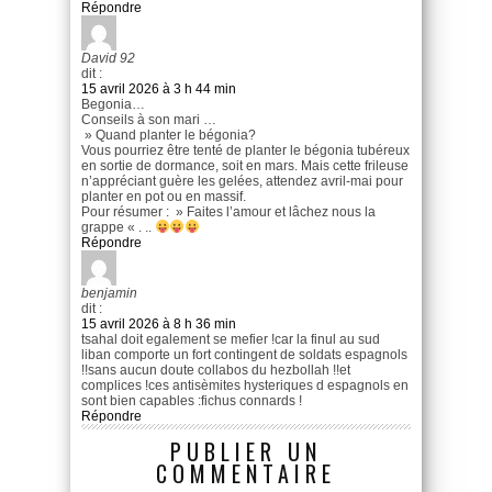
Répondre
David 92
dit :
15 avril 2026 à 3 h 44 min
Begonia…
Conseils à son mari …
» Quand planter le bégonia?
Vous pourriez être tenté de planter le bégonia tubéreux
en sortie de dormance, soit en mars. Mais cette frileuse
n’appréciant guère les gelées, attendez avril-mai pour
planter en pot ou en massif.
Pour résumer : » Faites l’amour et lâchez nous la
grappe « . ..
Répondre
benjamin
dit :
15 avril 2026 à 8 h 36 min
tsahal doit egalement se mefier !car la finul au sud
liban comporte un fort contingent de soldats espagnols
!!sans aucun doute collabos du hezbollah !!et
complices !ces antisèmites hysteriques d espagnols en
sont bien capables :fichus connards !
Répondre
PUBLIER UN
COMMENTAIRE