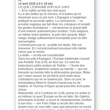
dit :
14 avril 2026 à 6 h 18 min
CE QUE L’ESPAGNE DOIT AUX JUIFS
— Et le mythe qu’elle leur doit aussi
Il y a des dettes qu’on honore, et d’autres qu’on
dissimule sous un joli nom. L’Espagne a longtemps
pratiqué la seconde option. La convivencia — ce
vocable magique qui fait rêver les colloques et remplit
les guides touristiques — est devenue le grand alibi
d’une histoire autrement plus sombre. Trois religions,
un même soleil andalou, la paix des savants. Belle
image. Image suffisamment incomplète pour en être
mensongère.
Commençons par là : la dette est réelle. Elle est
immense. Et c’est précisément pourquoi elle mérite
mieux que le roman.
La dette — et elle est considérable
Sans les juifs d’Espagne, l’Europe médiévale n’aurait
pas Aristote. Pas si tôt, en tout cas. Ce sont les
traducteurs judéo-arabes de Tolède — l’école des
traducteurs, scriptorium unique au monde — qui ont
transmis au monde latin la philosophie grecque, filtrée
par l’islam savant. Ils ont fait le pont entre deux
civilisations qui ne se lisaient pas. Sans ce pont, le
scholastique Albert le Grand n’aurait pas eu de
matière, et Thomas d’Aquin aurait peut-être écrit autre
chose.
Maïmonide, né à Cordoue en 1138, pense en arabe et
en hébreu ce que l’Europe va lire en latin. Ibn Gabirol,
philosophe et poète, a nourri le néoplatonisme chrétien
à son insu — son Fons Vitae a circulé des siècles
durant sous un nom latin, sans que personne ne sache