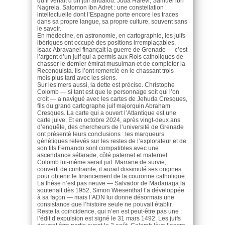
qu’il venait d’un juif andalou. Juda Halévi, Samuel ibn
Nagrela, Salomon ibn Adret : une constellation
intellectuelle dont l’Espagne porte encore les traces
dans sa propre langue, sa propre culture, souvent sans
le savoir.
En médecine, en astronomie, en cartographie, les juifs
ibériques ont occupé des positions irremplaçables.
Isaac Abravanel finançait la guerre de Grenade — c’est
l’argent d’un juif qui a permis aux Rois catholiques de
chasser le dernier émirat musulman et de compléter la
Reconquista. Ils l’ont remercié en le chassant trois
mois plus tard avec les siens.
Sur les mers aussi, la dette est précise. Christophe
Colomb — si tant est que le personnage soit qui l’on
croit — a navigué avec les cartes de Jehuda Cresques,
fils du grand cartographe juif majorquin Abraham
Cresques. La carte qui a ouvert l’Atlantique est une
carte juive. Et en octobre 2024, après vingt-deux ans
d’enquête, des chercheurs de l’université de Grenade
ont présenté leurs conclusions : les marqueurs
génétiques relevés sur les restes de l’explorateur et de
son fils Fernando sont compatibles avec une
ascendance séfarade, côté paternel et maternel.
Colomb lui-même serait juif. Marrane de survie,
converti de contrainte, il aurait dissimulé ses origines
pour obtenir le financement de la couronne catholique.
La thèse n’est pas neuve — Salvador de Madariaga la
soutenait dès 1952, Simon Wiesenthal l’a développée
à sa façon — mais l’ADN lui donne désormais une
consistance que l’histoire seule ne pouvait établir.
Reste la coïncidence, qui n’en est peut-être pas une :
l’édit d’expulsion est signé le 31 mars 1492. Les juifs