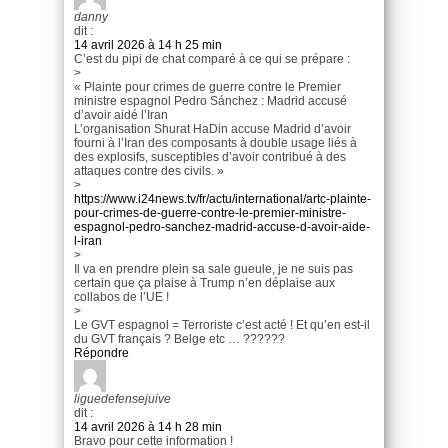
danny
dit :
14 avril 2026 à 14 h 25 min
C’est du pipi de chat comparé à ce qui se prépare :
>
« Plainte pour crimes de guerre contre le Premier
ministre espagnol Pedro Sánchez : Madrid accusé
d’avoir aidé l’Iran
L’organisation Shurat HaDin accuse Madrid d’avoir
fourni à l’Iran des composants à double usage liés à
des explosifs, susceptibles d’avoir contribué à des
attaques contre des civils. »
>
https://www.i24news.tv/fr/actu/international/artc-plainte-
pour-crimes-de-guerre-contre-le-premier-ministre-
espagnol-pedro-sanchez-madrid-accuse-d-avoir-aide-
l-iran
>
Il va en prendre plein sa sale gueule, je ne suis pas
certain que ça plaise à Trump n’en déplaise aux
collabos de l’UE !
>
Le GVT espagnol = Terroriste c’est acté ! Et qu’en est-il
du GVT français ? Belge etc … ??????
Répondre
liguedefensejuive
dit :
14 avril 2026 à 14 h 28 min
Bravo pour cette information !