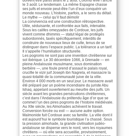
doivent être partis avant le 2 août. Colomb lève l’ancre
le 3 août. Le lendemain. La même Espagne chasse
ses juifs et envoie peut-être l’un d’eux conquérir un
monde nouveau. L’histoire, parfois, a le sens du détail.
Le mythe — celui qu’il faut démolir
La convivencia est une construction rétrospective.
Utile, séduisante, et confrontée aux faits, intenable.
Sous les califes omeyyades de Cordoue, les juifs
vivent comme dhimmis — statut légal de protégés
subordonnés, taxés spécifiquement, interdits de
construire de nouveaux lieux de culte, tenus de se
distinguer dans l’espace public. La tolérance a un tarif.
Il s’appelle l’humiliation structurelle.
Les pogroms ne sont pas une invention chrétienne sur
sol ibérique. Le 30 décembre 1066, à Grenade — en
pleine Andalousie musulmane, sous domination
berbère —, une foule prend d’assaut le palais royal,
crucifie le vizir juif Joseph ibn Nagrela, et massacre la
quasi-totalité de la communauté juive de la ville.
Environ 4 000 morts en un seul jour. Le massacre avait
été préparé par un poème incendiaire du juriste Abu
Ishaq, appelant ouvertement au meurtre des juifs. Un
siècle avant les grandes persécutions chrétiennes,
c’est dans l’Andalousie du prétendu âge d’or que se
commet l’un des pires pogroms de l’histoire médiévale.
Au XIIe siècle, les Almohades achèvent le travail.
Conversion forcée ou exil — aucune autre option.
Maïmonide fuit Cordoue avec sa famille. La ville dont il
est aujourd’hui le symbole touristique l’a chassé. Sous
la pression almohade, la grande civilisation judéo-
andalouse se disperse vers le nord, vers les royaumes
chrétiens — où elle sera accueillie, provisoirement,