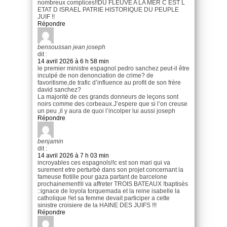
nombreux complices!!DU FLEUVE A LA MER C EST L
ETAT D ISRAEL PATRIE HISTORIQUE DU PEUPLE
JUIF !!
Répondre
bensoussan jean joseph
dit :
14 avril 2026 à 6 h 58 min
le premier ministre espagnol pedro sanchez peut-il être
inculpé de non denonciation de crime? de
favoritisme,de trafic d’influence au profit de son frère
david sanchez?
La majorité de ces grands donneurs de leçons sont
noirs comme des corbeaux.J’espere que si l’on creuse
un peu ,il y aura de quoi l’incolper lui aussi joseph
Répondre
benjamin
dit :
14 avril 2026 à 7 h 03 min
incroyables ces espagnols!!c est son mari qui va
surement etre perturbè dans son projet concernant la
fameuse flotille pour gaza partant de barcelone
prochainement!il va affreter TROIS BATEAUX !baptisès
::ignace de loyola torquemada et la reine isabelle la
catholique !!et sa femme devait participer a cette
sinistre croisiere de la HAINE DES JUIFS !!!
Répondre