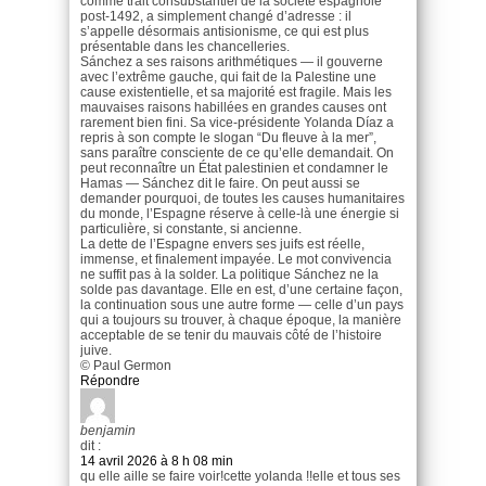
comme trait consubstantiel de la société espagnole
post-1492, a simplement changé d’adresse : il
s’appelle désormais antisionisme, ce qui est plus
présentable dans les chancelleries.
Sánchez a ses raisons arithmétiques — il gouverne
avec l’extrême gauche, qui fait de la Palestine une
cause existentielle, et sa majorité est fragile. Mais les
mauvaises raisons habillées en grandes causes ont
rarement bien fini. Sa vice-présidente Yolanda Díaz a
repris à son compte le slogan “Du fleuve à la mer”,
sans paraître consciente de ce qu’elle demandait. On
peut reconnaître un État palestinien et condamner le
Hamas — Sánchez dit le faire. On peut aussi se
demander pourquoi, de toutes les causes humanitaires
du monde, l’Espagne réserve à celle-là une énergie si
particulière, si constante, si ancienne.
La dette de l’Espagne envers ses juifs est réelle,
immense, et finalement impayée. Le mot convivencia
ne suffit pas à la solder. La politique Sánchez ne la
solde pas davantage. Elle en est, d’une certaine façon,
la continuation sous une autre forme — celle d’un pays
qui a toujours su trouver, à chaque époque, la manière
acceptable de se tenir du mauvais côté de l’histoire
juive.​​​​​​​​​​​​​​​​
© Paul Germon
Répondre
benjamin
dit :
14 avril 2026 à 8 h 08 min
qu elle aille se faire voir!cette yolanda !!elle et tous ses