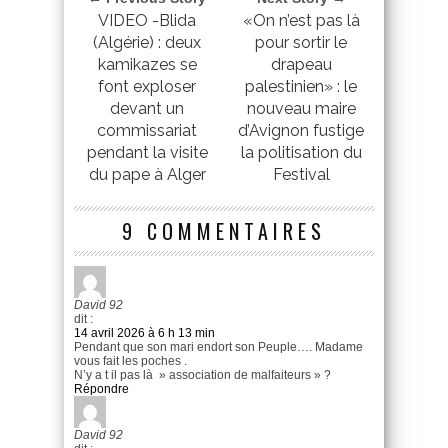
VIDEO -Blida
«On n’est pas là
(Algérie) : deux
pour sortir le
kamikazes se
drapeau
font exploser
palestinien» : le
devant un
nouveau maire
commissariat
d’Avignon fustige
pendant la visite
la politisation du
du pape à Alger
Festival
9 COMMENTAIRES
David 92
dit :
14 avril 2026 à 6 h 13 min
Pendant que son mari endort son Peuple…. Madame
vous fait les poches .
N’y a t il pas là » association de malfaiteurs » ?
Répondre
David 92