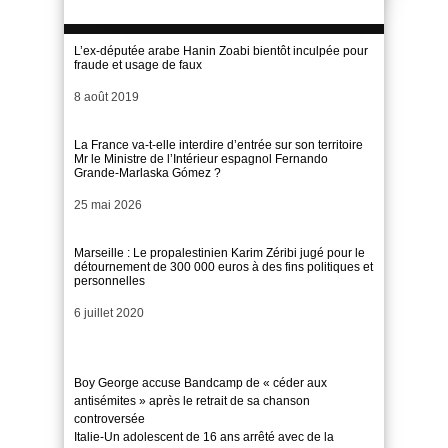
L’ex-députée arabe Hanin Zoabi bientôt inculpée pour
fraude et usage de faux
Date
8 août 2019
La France va-t-elle interdire d’entrée sur son territoire
Mr le Ministre de l’Intérieur espagnol Fernando
Grande-Marlaska Gómez ?
Date
25 mai 2026
Marseille : Le propalestinien Karim Zéribi jugé pour le
détournement de 300 000 euros à des fins politiques et
personnelles
Date
6 juillet 2020
Boy George accuse Bandcamp de « céder aux
antisémites » après le retrait de sa chanson
controversée
Italie-Un adolescent de 16 ans arrêté avec de la