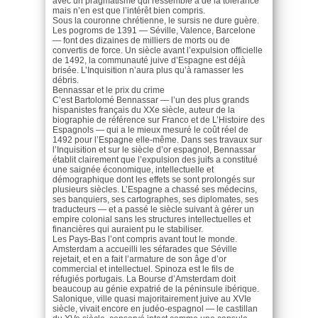
avec un pragmatisme qui ressemble à de la tolérance
mais n’en est que l’intérêt bien compris.
Sous la couronne chrétienne, le sursis ne dure guère.
Les pogroms de 1391 — Séville, Valence, Barcelone
— font des dizaines de milliers de morts ou de
convertis de force. Un siècle avant l’expulsion officielle
de 1492, la communauté juive d’Espagne est déjà
brisée. L’Inquisition n’aura plus qu’à ramasser les
débris.
Bennassar et le prix du crime
C’est Bartolomé Bennassar — l’un des plus grands
hispanistes français du XXe siècle, auteur de la
biographie de référence sur Franco et de L’Histoire des
Espagnols — qui a le mieux mesuré le coût réel de
1492 pour l’Espagne elle-même. Dans ses travaux sur
l’Inquisition et sur le siècle d’or espagnol, Bennassar
établit clairement que l’expulsion des juifs a constitué
une saignée économique, intellectuelle et
démographique dont les effets se sont prolongés sur
plusieurs siècles. L’Espagne a chassé ses médecins,
ses banquiers, ses cartographes, ses diplomates, ses
traducteurs — et a passé le siècle suivant à gérer un
empire colonial sans les structures intellectuelles et
financières qui auraient pu le stabiliser.
Les Pays-Bas l’ont compris avant tout le monde.
Amsterdam a accueilli les séfarades que Séville
rejetait, et en a fait l’armature de son âge d’or
commercial et intellectuel. Spinoza est le fils de
réfugiés portugais. La Bourse d’Amsterdam doit
beaucoup au génie expatrié de la péninsule ibérique.
Salonique, ville quasi majoritairement juive au XVIe
siècle, vivait encore en judéo-espagnol — le castillan