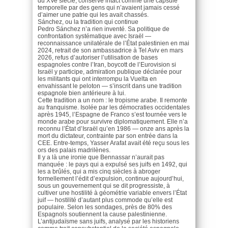
du XVe siècle, conservé intact comme une capsule
temporelle par des gens qui n’avaient jamais cessé
d’aimer une patrie qui les avait chassés.
Sánchez, ou la tradition qui continue
Pedro Sánchez n’a rien inventé. Sa politique de
confrontation systématique avec Israël —
reconnaissance unilatérale de l’État palestinien en mai
2024, retrait de son ambassadrice à Tel Aviv en mars
2026, refus d’autoriser l’utilisation de bases
espagnoles contre l’Iran, boycott de l’Eurovision si
Israël y participe, admiration publique déclarée pour
les militants qui ont interrompu la Vuelta en
envahissant le peloton — s’inscrit dans une tradition
espagnole bien antérieure à lui.
Cette tradition a un nom : le tropisme arabe. Il remonte
au franquisme. Isolée par les démocraties occidentales
après 1945, l’Espagne de Franco s’est tournée vers le
monde arabe pour survivre diplomatiquement. Elle n’a
reconnu l’État d’Israël qu’en 1986 — onze ans après la
mort du dictateur, contrainte par son entrée dans la
CEE. Entre-temps, Yasser Arafat avait été reçu sous les
ors des palais madrilènes.
Il y a là une ironie que Bennassar n’aurait pas
manquée : le pays qui a expulsé ses juifs en 1492, qui
les a brûlés, qui a mis cinq siècles à abroger
formellement l’édit d’expulsion, continue aujourd’hui,
sous un gouvernement qui se dit progressiste, à
cultiver une hostilité à géométrie variable envers l’État
juif — hostilité d’autant plus commode qu’elle est
populaire. Selon les sondages, près de 80% des
Espagnols soutiennent la cause palestinienne.
L’antijudaïsme sans juifs, analysé par les historiens