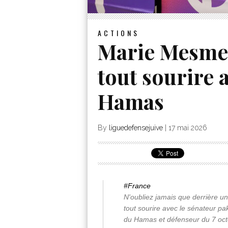
ACTIONS
Marie Mesme
tout sourire 
Hamas
By
liguedefensejuive
|
17 mai 2026
#France
N'oubliez jamais que derrière u
tout sourire avec le sénateur p
du Hamas et défenseur du 7 oct