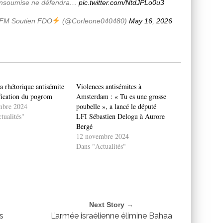
e Insoumise ne défendra…
pic.twitter.com/NtdJPLo0u3
FM Soutien FDO
(@Corleone040480)
May 16, 2026
a rhétorique antisémite
Violences antisémites à
ification du pogrom
Amsterdam : « Tu es une grosse
mbre 2024
poubelle », a lancé le député
tualités"
LFI Sébastien Delogu à Aurore
Bergé
12 novembre 2024
Dans "Actualités"
Next Story →
s
L’armée israélienne élimine Bahaa