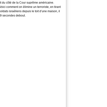
it du côté de la Cour suprême américaine.
ici comment on élimine un terroriste, en tirant
soldats israéliens depuis le toit d’une maison, il
29 secondes debout.