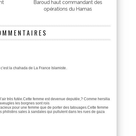
nt
Baroud haut commandant des
opérations du Hamas
OMMENTAIRES
 » c’est la chahada de La France Islamiste.
s l’air très futée.Cette femme est devenue deputée,? Comme hersilia
aveugles les borgnes sont rois
disgracieux pour une femme que de porter des tatouages.Cette femme
 philistins sales à sandales qui pullulent dans les rues de gaza