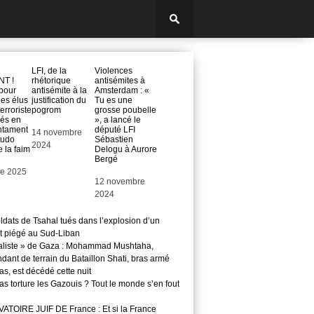
LFI, de la
Violences
T !
rhétorique
antisémites à
 pour
antisémite à la
Amsterdam : «
des élus
justification du
Tu es une
terroriste
pogrom
grosse poubelle
rés en
», a lancé le
entament
député LFI
Date
14 novembre
eudo
Sébastien
2024
 la faim
Delogu à Aurore
Bergé
re 2025
Date
12 novembre
2024
ldats de Tsahal tués dans l’explosion d’un
t piégé au Sud-Liban
aliste » de Gaza : Mohammad Mushtaha,
ant de terrain du Bataillon Shati, bras armé
s, est décédé cette nuit
s torture les Gazouis ? Tout le monde s’en fout
TOIRE JUIF DE France : Et si la France