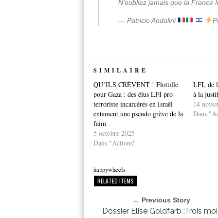
N'oubliez jamais que la Franc
— Patricio Andolini
P
SIMILAIRE
QU’ILS CRÈVENT ! Flottille
LFI, de l
pour Gaza : des élus LFI pro
à la just
terroriste incarcérés en Israël
14 nove
entament une pseudo grève de la
Dans "Ac
faim
5 octobre 2025
Dans "Actions"
happywheels
RELATED ITEMS
← Previous Story
Dossier Elise Goldfarb :Trois moi