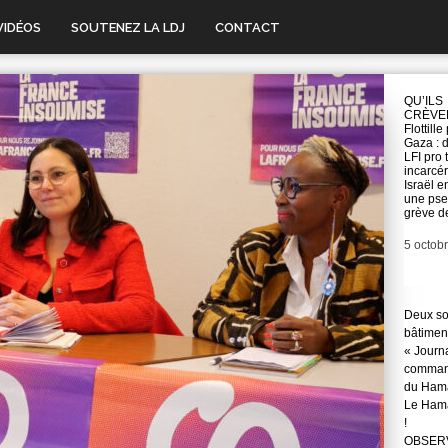
VIDÉOS
SOUTENEZ LA LDJ
CONTACT
QU’ILS
CRÈVEN
Flottille
Gaza : 
LFI pro 
incarcé
Israël 
une ps
grève de
Date
5 octob
Deux so
bâtimen
« Journ
command
du Hama
Le Hama
!
OBSERVA