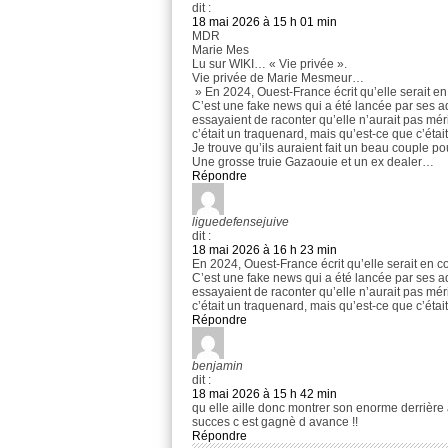
dit :
18 mai 2026 à 15 h 01 min
MDR
Marie Mes
Lu sur WIKI… « Vie privée ».
Vie privée de Marie Mesmeur…
» En 2024, Ouest-France écrit qu’elle serait en
C’est une fake news qui a été lancée par ses ad
essayaient de raconter qu’elle n’aurait pas mér
c’était un traquenard, mais qu’est-ce que c’était 
Je trouve qu’ils auraient fait un beau couple p
Une grosse truie Gazaouie et un ex dealer…
Répondre
liguedefensejuive
dit :
18 mai 2026 à 16 h 23 min
En 2024, Ouest-France écrit qu’elle serait en c
C’est une fake news qui a été lancée par ses ad
essayaient de raconter qu’elle n’aurait pas mér
c’était un traquenard, mais qu’est-ce que c’était
Répondre
benjamin
dit :
18 mai 2026 à 15 h 42 min
qu elle aille donc montrer son enorme derrière a
succes c est gagnè d avance !!
Répondre