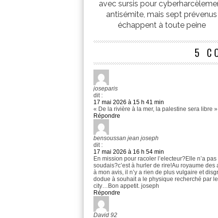
avec sursis pour cyberharcèleme
antisémite, mais sept prévenus
échappent à toute peine
5 C
joseparis
dit :
17 mai 2026 à 15 h 41 min
« De la rivière à la mer, la palestine sera libre
Répondre
bensoussan jean joseph
dit :
17 mai 2026 à 16 h 54 min
En mission pour racoler l’electeur?Elle n’a pa
soudais?c’est à hurler de rire!Au royaume des 
à mon avis, il n’y a rien de plus vulgaire et 
dodue à souhait a le physique recherché par les
city…Bon appetit. joseph
Répondre
David 92