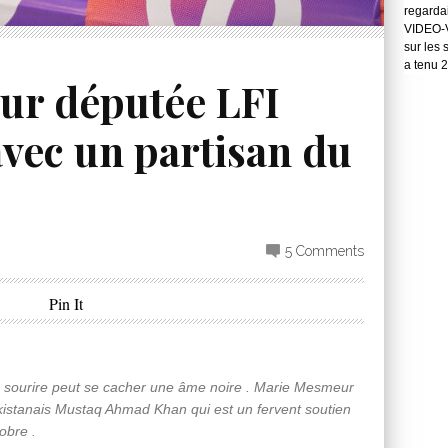
regarda
VIDEO-Vo
sur les 
a tenu 
ur députée LFI
avec un partisan du
5 Comments
Pin It
n sourire peut se cacher une âme noire . Marie Mesmeur
akistanais Mustaq Ahmad Khan qui est un fervent soutien
obre .