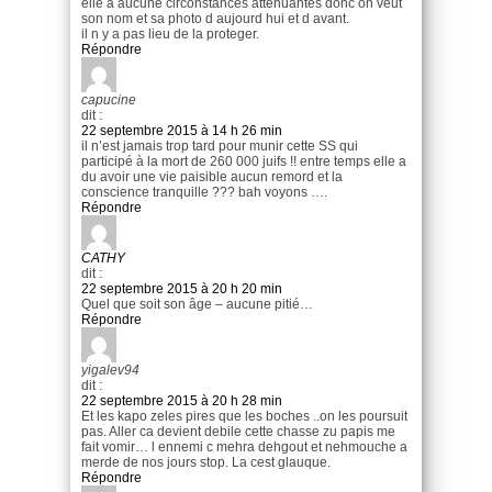
elle a aucune circonstances attenuantes donc on veut
son nom et sa photo d aujourd hui et d avant.
il n y a pas lieu de la proteger.
Répondre
capucine
dit :
22 septembre 2015 à 14 h 26 min
il n’est jamais trop tard pour munir cette SS qui
participé à la mort de 260 000 juifs !! entre temps elle a
du avoir une vie paisible aucun remord et la
conscience tranquille ??? bah voyons ….
Répondre
CATHY
dit :
22 septembre 2015 à 20 h 20 min
Quel que soit son âge – aucune pitié…
Répondre
yigalev94
dit :
22 septembre 2015 à 20 h 28 min
Et les kapo zeles pires que les boches ..on les poursuit
pas. Aller ca devient debile cette chasse zu papis me
fait vomir… l ennemi c mehra dehgout et nehmouche a
merde de nos jours stop. La cest glauque.
Répondre