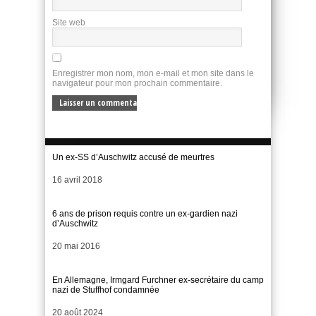
Site web
Enregistrer mon nom, mon e-mail et mon site dans le
navigateur pour mon prochain commentaire.
Un ex-SS d’Auschwitz accusé de meurtres
Date
16 avril 2018
6 ans de prison requis contre un ex-gardien nazi
d’Auschwitz
Date
20 mai 2016
En Allemagne, Irmgard Furchner ex-secrétaire du camp
nazi de Stuffhof condamnée
Date
20 août 2024