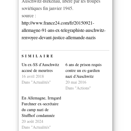
Auschwitz-Birkenau, libéré par les troupes
soviétiques fin janvier 1945.
source :
http://www.france24.com/fr/20150921-
allemagne-91-ans-ex-telegraphiste-auschwitz-
renvoyee-devant-justice-allemande-nazis
SIMILAIRE
Un ex-SS d’Auschwitz
6 ans de prison requis
accusé de meurtres
contre un ex-gardien
16 avril 2018
nazi d’Auschwitz
Dans "Actualités"
20 mai 2016
Dans "Actions"
En Allemagne, Irmgard
Furchner ex-secrétaire
du camp nazi de
Stuffhof condamnée
20 août 2024
Dans "Actualités"