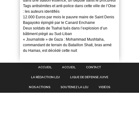
dans une station essence, un député saisit le procureur
Tags antisémites et anti-police dans cette ville de l’Oise
: les auteurs identifiés
12.000 Euros par mois le pauvre maire de Saint Denis
Bagayoko épinglé par le Canard Enchaine
Deux soldats de Tsahal tués dans l’explosion d’un
bâtiment piégé au Sud-Liban
« Journaliste » de Gaza : Mohammad Mushtaha,
commandant de terrain du Bataillon Shati, bras armé
du Hamas, est décédé cette nuit
ACCUEIL
ACCUEIL
CONTACT
LA RÉDACTION LDJ
LIGUE DE DÉFENSE JUIVE
NOS ACTIONS
SOUTENEZ LA LDJ
VIDÉOS