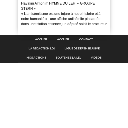
Hayalim Almonim HYMNE DU LEHI « GROUPE
STERN »
« L’antisémitisme est une injure à notre histoire et à
notre humanité » : une affiche antisémite placardée
dans une station essence, un député saisit le procureur
ACCUEIL
ACCUEIL
CONTACT
LA RÉDACTION LDJ
LIGUE DE DÉFENSE JUIVE
NOS ACTIONS
SOUTENEZ LA LDJ
VIDÉOS