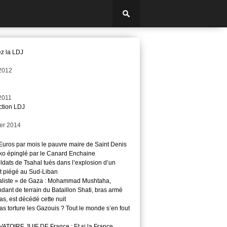
z la LDJ
2012
2011
ction LDJ
ier 2014
Euros par mois le pauvre maire de Saint Denis
o épinglé par le Canard Enchaine
ldats de Tsahal tués dans l’explosion d’un
t piégé au Sud-Liban
aliste » de Gaza : Mohammad Mushtaha,
ant de terrain du Bataillon Shati, bras armé
s, est décédé cette nuit
s torture les Gazouis ? Tout le monde s’en fout
TOIRE JUIF DE France : Et si la France