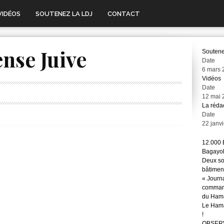
VIDÉOS
SOUTENEZ LA LDJ
CONTACT
nse Juive
Soutene
Date
6 mars 
Vidéos
Date
12 mai 
La réda
Date
22 janv
12.000 
Bagayok
Deux so
bâtimen
« Journ
command
du Hama
Le Hama
!
OBSERVA