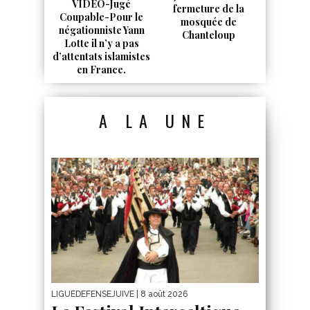
VIDEO-Jugé
fermeture de la
Coupable-Pour le
mosquée de
négationniste Yann
Chanteloup
Lotte il n’y a pas
d’attentats islamistes
en France.
A LA UNE
LIGUEDEFENSEJUIVE
| 8 août 2026