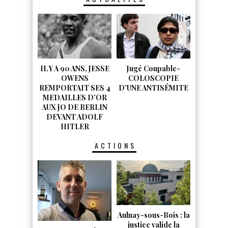
IL Y A 90 ANS, JESSE
Jugé Coupable-
OWENS
COLOSCOPIE
REMPORTAIT SES 4
D’UNE ANTISÉMITE
MEDAILLES D’OR
AUX JO DE BERLIN
DEVANT ADOLF
HITLER
ACTIONS
Aulnay-sous-Bois : la
justice valide la