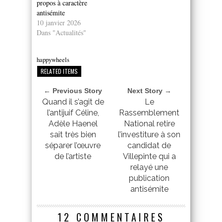
propos à caractère
antisémite
10 janvier 2026
Dans "Actualités"
happywheels
RELATED ITEMS
← Previous Story
Next Story →
Quand il s’agit de
Le
l’antijuif Céline,
Rassemblement
Adèle Haenel
National retire
sait très bien
l’investiture à son
séparer l’œuvre
candidat de
de l’artiste
Villepinte qui a
relayé une
publication
antisémite
12 COMMENTAIRES