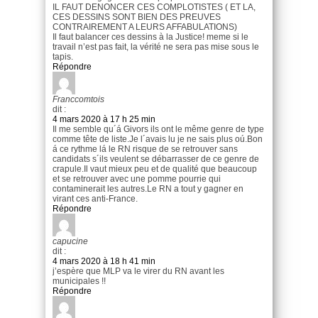
IL FAUT DENONCER CES COMPLOTISTES ( ET LA,
CES DESSINS SONT BIEN DES PREUVES
CONTRAIREMENT A LEURS AFFABULATIONS)
Il faut balancer ces dessins à la Justice! meme si le
travail n’est pas fait, la vérité ne sera pas mise sous le
tapis.
Répondre
Franccomtois
dit :
4 mars 2020 à 17 h 25 min
Il me semble qu´á Givors ils ont le même genre de type
comme tête de liste.Je l´avais lu je ne sais plus oú.Bon
á ce rythme lá le RN risque de se retrouver sans
candidats s´ils veulent se débarrasser de ce genre de
crapule.Il vaut mieux peu et de qualité que beaucoup
et se retrouver avec une pomme pourrie qui
contaminerait les autres.Le RN a tout y gagner en
virant ces anti-France.
Répondre
capucine
dit :
4 mars 2020 à 18 h 41 min
j’espère que MLP va le virer du RN avant les
municipales !!
Répondre