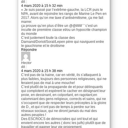
dit :
4 mars 2020 à 15 h 32 min
« Je suis passé par l’extrême-gauche, la LCR puis le
NPA, avant de rejoindre les rangs de Marine Le Pen en
2017. Alors qu’on me taxe d’antisémitisme, ça me fait
marrer.
ça prouve qu’en plus d’être un @@###¨¨¨c’est un
inculte de première classe et/ou un hypocrite champion
du monde
C’est justement toute la classe des
Darnand/Doriot/Soral/Lepen père qui naviguent entre
le gauchisme et le droitisme
Répondre
Hector
dit :
4 mars 2020 à 15 h 38 min
C’est pas de la haine, car en vérité, ils s’attaquent à
plus faibles, toujours des personnes religieuses, qui ne
feraient pas de mal à une mouche!
C’est plutôt de la propagande de et pour délinquants
qui complotent et espèrent le cacher en désignant leur
proie, en dessinant, en colportant, en ragotant,en
calomniant des gens religieux, corrects et sains, qui ne
s’occupent que de respecter leurs préceptes à la gloire
de D., et qui n’ont pas de temps à perdre sur les
réseaux sociaux, qui ne diront jamais du mal des
autres peuples !
Des ESCROCS de démocraties qui ont tout et qui
envient encore les autres ( donc les juifs) plutôt que de
travailler et gagner leur vie proprement.