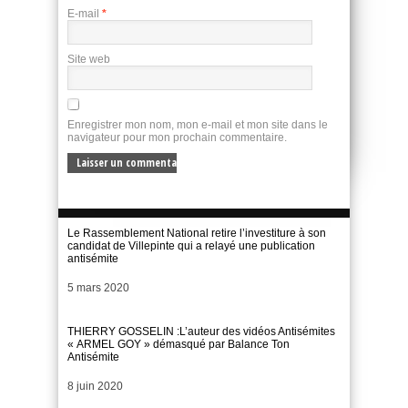
E-mail
*
Site web
Enregistrer mon nom, mon e-mail et mon site dans le
navigateur pour mon prochain commentaire.
Le Rassemblement National retire l’investiture à son
candidat de Villepinte qui a relayé une publication
antisémite
Date
5 mars 2020
THIERRY GOSSELIN :L’auteur des vidéos Antisémites
« ARMEL GOY » démasqué par Balance Ton
Antisémite
Date
8 juin 2020