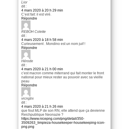
Lior
dit :
4 mars 2020 à 20 h 29 min
C’est fait: il est viré.
Répondre
REBOH Colette
dit :
4 mars 2020 à 18 h 58 min
Curieusement . Mondino est un nom juif !
Répondre
Hérode
dit :
4 mars 2020 à 21 h 00 min
c’est macron comme miterrand qui fait monter le front
national pour mieux rester au pouvoir avec sa vieille
peau
Répondre
vrcngtrx
dit :
4 mars 2020 à 21 h 26 min
que fout MLP de son RN, elle attend que ça devienne
Reichpublique Neonazie ?
https://www.nicepng.com/png/detail/350-
3509263_limpieza-housekeeper-housekeeping-icon-
png.png