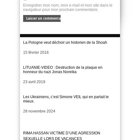
Enregistrer mon nom, mon e-mail et mon site dans le
navigateur pour mon prochain commentaire.
La Pologne veut déchoir un historien de la Shoah
Date
15 février 2016
LITUANIE-VIDEO : Destruction de la plaque en
honneur du nazi Jonas Noreika
Date
23 avril 2019
Les Ukrainiens, c’est Simone VEIL qui en parlait le
mieux.
Date
28 novembre 2024
RIMA HASSAN VICTIME D’UNE AGRESSION
SEXUELLE LORS DE VACANCES