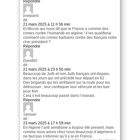
Répondre
joseparis
dit :
21 mars 2025 à 11 h 56 min
Et Micron qui nous dit que le France a commis des
crimes contre l’humanité en algérie ! Il les qualifierai
comment ces crimes barbares contre des français notre
cher président ?
Répondre
David92
dit :
21 mars 2025 à 23 h 56 min
Beaucoup de Juifs et non Juifs français ont disparu
dans les jours qui ont précédé leur départ en 62 .
Des brigands qui les arrêtaient sur la route pour les
détrousser , leur confisquer leur véhicule et les tuer
pour finir .
Cela s’est beaucoup passé dans l’oranais .
Répondre
Samuel
dit :
23 mars 2025 à 17 h 59 min
En Algerie l’anti semitisme a toujour été present, mais
comme nous avons chez nous beaucoup d’algeriens il
ne faut pas s’etonner qu’il y ai en France,