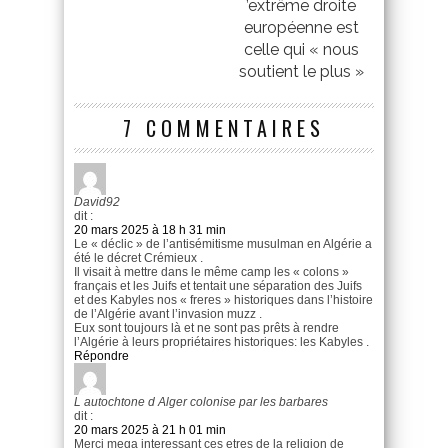
’extrême droite
européenne est
celle qui « nous
soutient le plus »
7 COMMENTAIRES
David92
dit :
20 mars 2025 à 18 h 31 min
Le « déclic » de l’antisémitisme musulman en Algérie a
été le décret Crémieux .
Il visait à mettre dans le même camp les « colons »
français et les Juifs et tentait une séparation des Juifs
et des Kabyles nos « freres » historiques dans l’histoire
de l’Algérie avant l’invasion muzz .
Eux sont toujours là et ne sont pas prêts à rendre
l’Algérie à leurs propriétaires historiques: les Kabyles .
Répondre
L autochtone d Alger colonise par les barbares
dit :
20 mars 2025 à 21 h 01 min
Merci mega interessant ces etres de la religion de