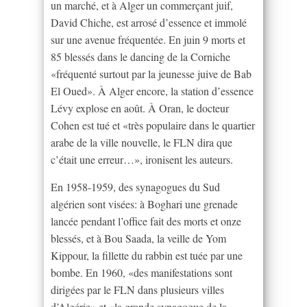
un marché, et à Alger un commerçant juif,
David Chiche, est arrosé d’essence et immolé
sur une avenue fréquentée. En juin 9 morts et
85 blessés dans le dancing de la Corniche
«fréquenté surtout par la jeunesse juive de Bab
El Oued». À Alger encore, la station d’essence
Lévy explose en août. À Oran, le docteur
Cohen est tué et «très populaire dans le quartier
arabe de la ville nouvelle, le FLN dira que
c’était une erreur…», ironisent les auteurs.
En 1958-1959, des synagogues du Sud
algérien sont visées: à Boghari une grenade
lancée pendant l’office fait des morts et onze
blessés, et à Bou Saada, la veille de Yom
Kippour, la fillette du rabbin est tuée par une
bombe. En 1960, «des manifestations sont
dirigées par le FLN dans plusieurs villes
d’Algérie» et «la grande synagogue de la