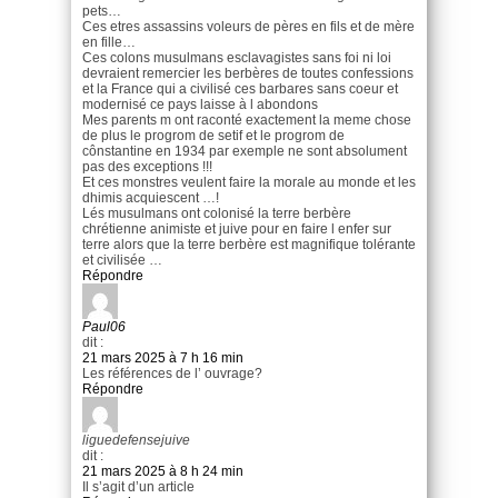
pets…
Ces etres assassins voleurs de pères en fils et de mère
en fille…
Ces colons musulmans esclavagistes sans foi ni loi
devraient remercier les berbères de toutes confessions
et la France qui a civilisé ces barbares sans coeur et
modernisé ce pays laisse à l abondons
Mes parents m ont raconté exactement la meme chose
de plus le progrom de setif et le progrom de
cônstantine en 1934 par exemple ne sont absolument
pas des exceptions !!!
Et ces monstres veulent faire la morale au monde et les
dhimis acquiescent …!
Lés musulmans ont colonisé la terre berbère
chrétienne animiste et juive pour en faire l enfer sur
terre alors que la terre berbère est magnifique tolérante
et civilisée …
Répondre
Paul06
dit :
21 mars 2025 à 7 h 16 min
Les références de l’ ouvrage?
Répondre
liguedefensejuive
dit :
21 mars 2025 à 8 h 24 min
Il s’agit d’un article