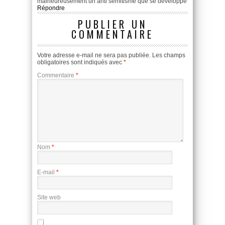
malheureusement un anti semitisme que se developpe
Répondre
PUBLIER UN
COMMENTAIRE
Votre adresse e-mail ne sera pas publiée.
Les champs
obligatoires sont indiqués avec
*
Commentaire
*
Nom
*
E-mail
*
Site web