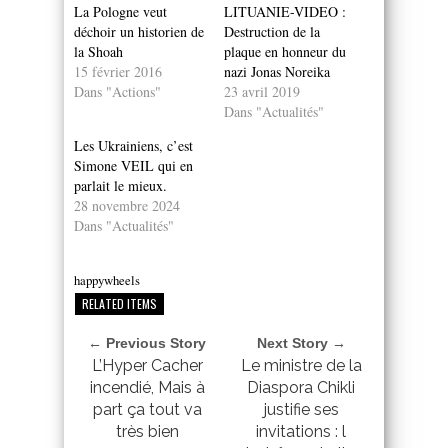
La Pologne veut
LITUANIE-VIDEO :
déchoir un historien de
Destruction de la
la Shoah
plaque en honneur du
15 février 2016
nazi Jonas Noreika
Dans "Actions"
23 avril 2019
Dans "Actualités"
Les Ukrainiens, c’est
Simone VEIL qui en
parlait le mieux.
28 novembre 2024
Dans "Actualités"
happywheels
RELATED ITEMS
← Previous Story
Next Story →
L’Hyper Cacher
Le ministre de la
incendié, Mais à
Diaspora Chikli
part ça tout va
justifie ses
très bien
invitations : l