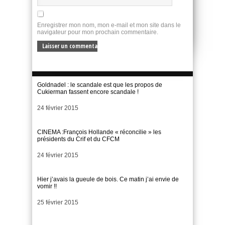
Enregistrer mon nom, mon e-mail et mon site dans le
navigateur pour mon prochain commentaire.
Goldnadel : le scandale est que les propos de
Cukierman fassent encore scandale !
Date
24 février 2015
CINEMA :François Hollande « réconcilie » les
présidents du Crif et du CFCM
Date
24 février 2015
Hier j’avais la gueule de bois. Ce matin j’ai envie de
vomir !!
Date
25 février 2015