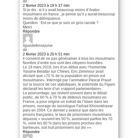
dit :
2 février 2023 à 19 h 37 min
Si je dis : si il y avait beaucoup moins d’Arabo-
musulmans en france , je pense qu’il y aurait beaucoup
moins de délinquance.
Question : Est ce que je suis un gros raciste ?
Merci
Répondre
liguedefensejuive
dit :
2 février 2023 à 20 h 51 min
Il convient de ne pas généraliser à tous les musulmans
Nombre d’entre eux sont des citoyens honnêtes
Le 19 mars 2019, lors d’un débat avec l’humoriste
Yassine Belattar sur CNews, Eric Zemmour avait
déclaré que «70 % de la population en prison est
musulmane». Interrogé par l’animateur Pascal Praud
sur la source de ces statistiques, le polémiste du Figaro
déclarait les tenir d’un «rapport parlementaire».
Le pourcentage, qui revient souvent dans le débat
public, de 60 % à 70 % de détenus musulmans en
France, a pour origine un extrait de l’Islam dans les
prisons, ouvrage du sociologue Farhad Khosrokhavar
paru en 2004. Ce dernier y avance que dans les
prisons françaises, le taux de prisonniers musulmans
dépasse « souvent les 50 %, avoisinant parfois les 70
%, voire les 80 % dans les prisons proches des
banlieues, soit huit prisonniers sur dix »».
Répondre