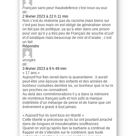
Français sans peur #autodefence c'est nous ou eux
dit :
2 février 2023 à 22 h 11 min
Non c’est du réalisme pas du racisme,mais biens sur
c’est pas tous mais on est obligé de généraliser sinon
on fait pas de politique, ya qu’à aller dans une prison
pour voir qu’il y a très peu de Français de souche et juif
et d’asiatique mais beaucoup de noir et d’arabe , c’est
un fait .
Répondre
vrcngtrx
dit :
3 février 2023 à 9 h 49 min
« 17 ans »
Aujourd’hui Ilan serait dans la quarantaine ; il aurait
peut-être une épouse des enfants et des années de
bonheur cumulées derrière lui, un bonheur que ni lui ni
ses proches ne connaitront.
Au delà des commémorations il y a dans la mémoire
de nombreux français juifs et non juifs la marque
indélébile d’un mélange de peine et de haine que cet
événement a gravé à tout jamais.
.
« Aujourd’hui ils sont tous en liberté »
Cette liberté si précieuse qu’ils lui ont pourtant arraché
dans de longues et insoutenables souffrances.
Quand on voit qu’après Ilan la barbarie a continué de
frapper et de s’étendre sur le continent, que toute