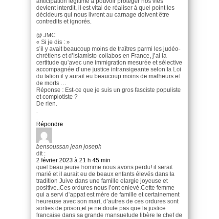
anticipation légitime à pouvoir protéger nos vies
devient interdit, il est vital de réaliser à quel point les
décideurs qui nous livrent au carnage doivent être
contredits et ignorés.
.
@ JMC
« Si je dis : »
s’il y avait beaucoup moins de traîtres parmi les judéo-
chrétiens et d’islamisto-collabos en France, j’ai la
certitude qu’avec une immigration mesurée et sélective
accompagnée d’une justice intransigeante selon la Loi
du talion il y aurait eu beaucoup moins de malheurs et
de morts …
Réponse : Est-ce que je suis un gros fasciste populiste
et complotiste ?
De rien.
.
.
Répondre
bensoussan jean joseph
dit :
2 février 2023 à 21 h 45 min
quel beau jeune homme nous avons perdu! il serait
marié et il aurait eu de beaux enfants élevés dans la
tradition Juive dans une famille elargie joyeuse et
positive..Ces ordures nous l’ont enlevé.Cette femme
qui a servi d’appat est mère de famille et certainement
heureuse avec son mari, d’autres de ces ordures sont
sorties de prison,et je ne doute pas que la justice
francaise dans sa grande mansuetude libère le chef de