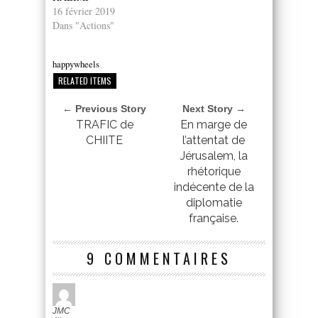
16 février 2019
Dans "Actions"
happywheels
RELATED ITEMS
← Previous Story
Next Story →
TRAFIC de
En marge de
CHIITE
l’attentat de
Jérusalem, la
rhétorique
indécente de la
diplomatie
française.
9 COMMENTAIRES
JMC