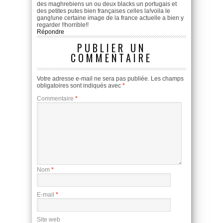
des maghrebiens un ou deux blacks un portugais et
des petites putes bien françaises celles la!voila le
gang!une certaine image de la france actuelle a bien y
regarder !!horrible!!
Répondre
PUBLIER UN
COMMENTAIRE
Votre adresse e-mail ne sera pas publiée.
Les champs
obligatoires sont indiqués avec
*
Commentaire
*
Nom
*
E-mail
*
Site web