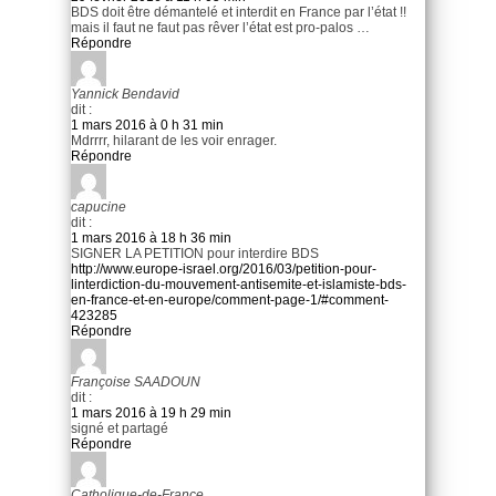
BDS doit être démantelé et interdit en France par l’état !!
mais il faut ne faut pas rêver l’état est pro-palos …
Répondre
Yannick Bendavid
dit :
1 mars 2016 à 0 h 31 min
Mdrrrr, hilarant de les voir enrager.
Répondre
capucine
dit :
1 mars 2016 à 18 h 36 min
SIGNER LA PETITION pour interdire BDS
http://www.europe-israel.org/2016/03/petition-pour-
linterdiction-du-mouvement-antisemite-et-islamiste-bds-
en-france-et-en-europe/comment-page-1/#comment-
423285
Répondre
Françoise SAADOUN
dit :
1 mars 2016 à 19 h 29 min
signé et partagé
Répondre
Catholique-de-France