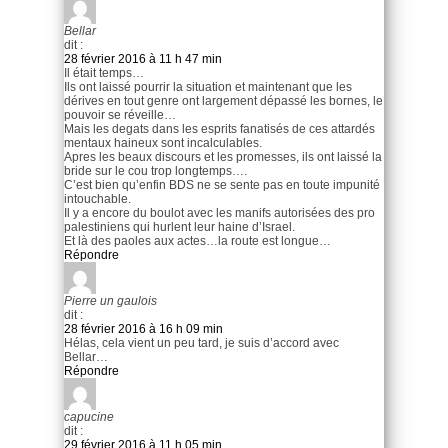
Bellar
dit :
28 février 2016 à 11 h 47 min
Il était temps…
Ils ont laissé pourrir la situation et maintenant que les
dérives en tout genre ont largement dépassé les bornes, le
pouvoir se réveille…
Mais les degats dans les esprits fanatisés de ces attardés
mentaux haineux sont incalculables.
Apres les beaux discours et les promesses, ils ont laissé la
bride sur le cou trop longtemps….
C’est bien qu’enfin BDS ne se sente pas en toute impunité
intouchable.
Il y a encore du boulot avec les manifs autorisées des pro
palestiniens qui hurlent leur haine d’Israel.
Et là des paoles aux actes…la route est longue…
Répondre
Pierre un gaulois
dit :
28 février 2016 à 16 h 09 min
Hélas, cela vient un peu tard, je suis d’accord avec
Bellar…
Répondre
capucine
dit :
29 février 2016 à 11 h 05 min