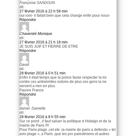
Françoise SAADOUN
dit :
27 février 2016 à 22 h 58 min
oui roni- il fallait bien que cela change enfin pour nous-
Répondre
Chaventré Monique
dit :
27 février 2016 à 21 h 18 min
JE SUIS JUIF ET FIERRE DE ETRE
Répondre
David
dit :
28 février 2016 à 0 h 51 min
Enfin il était temps que la police fasse respecter la loi
contre ces antisémites notoire de plus ces gens la ne
servent a rien en plus.
Pauvre France
Répondre
daniel. Danielle
dit :
28 février 2016 à 8 h 55 min
Sur ce point , il faut saluer la politique d Hidalgo et de la
mairie de Paris !!!!
Pour Paris plage ,cet ete ,la mairie de paris a defendu « tel
aviv plage », a Paris ,que les pro palestiniens et autres