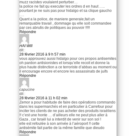
muzz racistes voulaient perturber…
la police ne fait qu executer les ordres d en haut …..
pourtant je ne suis pas pour hidalgo et sa clique gaucho
….
Quant a la police, de maniere generale,fait un
remarquable travail , dommage qu elle soit commandee
par ces abrutis de politiques au pouvoir !!!!!
Répondre
HAI Will
dit :
28 février 2016 à 9 h 57 min
vous approuvez aussi hidalgo pour ces propos antisemites
oh pardon antisionistes et lorsqu’elle recoit et donne la
plus haute distinction a ce terroriste d’abbas au moment ou
il encourage encore et encore les assassinats de juifs
Répondre
capucine
dit :
28 février 2016 à 11 h 02 min
Zemor a pour habitude de faire des opérations commando
dans les supermarchés et en particulier à Carrefour pour
inciter les clients de ne pas acheter des produits israéliens
!! c’est une honte … d’ailleurs elle ne peut plus aller à
Gaza , car Israël lui a interdit de venir sur son sol !
elle est refoulée à son arrivée à l’aéroport !! cette
antisémite fait partie de la même famille que dieudo
Répondre