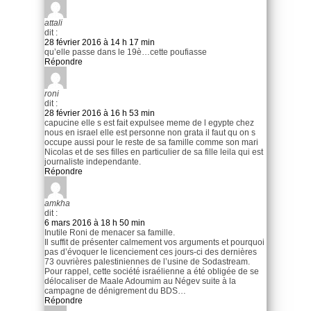
attali
dit :
28 février 2016 à 14 h 17 min
qu’elle passe dans le 19è…cette poufiasse
Répondre
roni
dit :
28 février 2016 à 16 h 53 min
capucine elle s est fait expulsee meme de l egypte chez
nous en israel elle est personne non grata il faut qu on s
occupe aussi pour le reste de sa famille comme son mari
Nicolas et de ses filles en particulier de sa fille leila qui est
journaliste independante.
Répondre
amkha
dit :
6 mars 2016 à 18 h 50 min
Inutile Roni de menacer sa famille.
Il suffit de présenter calmement vos arguments et pourquoi
pas d’évoquer le licenciement ces jours-ci des dernières
73 ouvrières palestiniennes de l’usine de Sodastream.
Pour rappel, cette société israélienne a été obligée de se
délocaliser de Maale Adoumim au Négev suite à la
campagne de dénigrement du BDS…
Répondre