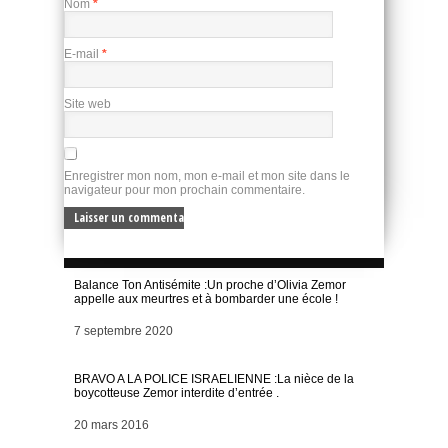
Nom
*
E-mail
*
Site web
Enregistrer mon nom, mon e-mail et mon site dans le
navigateur pour mon prochain commentaire.
Balance Ton Antisémite :Un proche d’Olivia Zemor
appelle aux meurtres et à bombarder une école !
Date
7 septembre 2020
BRAVO A LA POLICE ISRAELIENNE :La nièce de la
boycotteuse Zemor interdite d’entrée .
Date
20 mars 2016