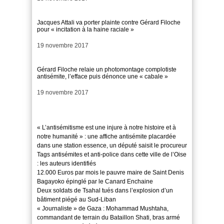
Jacques Attali va porter plainte contre Gérard Filoche
pour « incitation à la haine raciale »
Date
19 novembre 2017
Gérard Filoche relaie un photomontage complotiste
antisémite, l’efface puis dénonce une « cabale »
Date
19 novembre 2017
« L’antisémitisme est une injure à notre histoire et à
notre humanité » : une affiche antisémite placardée
dans une station essence, un député saisit le procureur
Tags antisémites et anti-police dans cette ville de l’Oise
: les auteurs identifiés
12.000 Euros par mois le pauvre maire de Saint Denis
Bagayoko épinglé par le Canard Enchaine
Deux soldats de Tsahal tués dans l’explosion d’un
bâtiment piégé au Sud-Liban
« Journaliste » de Gaza : Mohammad Mushtaha,
commandant de terrain du Bataillon Shati, bras armé