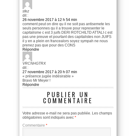
sfez
dit :
26 novembre 2017 à 12 h 54 min
comment peut on dire qu il ne soit pas antisemete les
seuls personnes qu il a trouve pour representer le
capitalisme c est 3 juifs DERI ROTCHILTD ATTALI c est
pas une preuve et pourtant des capitalistes non JUIFS
il y en a plein en francealors soyez sympah ne nous
prenez pas que pour des CONS
Répondre
VRCNHGTRX
dit :
27 novembre 2017 à 20 h 07 min
« présence jugée indésirable »
Bravo Mr Meyer !
Répondre
PUBLIER UN
COMMENTAIRE
Votre adresse e-mail ne sera pas publiée.
Les champs
obligatoires sont indiqués avec
*
Commentaire
*