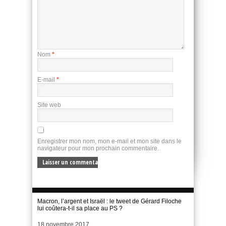
Nom
*
E-mail
*
Site web
Enregistrer mon nom, mon e-mail et mon site dans le
navigateur pour mon prochain commentaire.
Macron, l’argent et Israël : le tweet de Gérard Filoche
lui coûtera-t-il sa place au PS ?
Date
18 novembre 2017