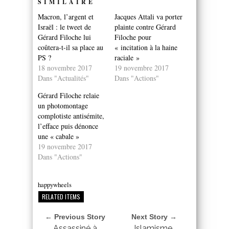
SIMILAIRE
Macron, l’argent et
Jacques Attali va porter
Israël : le tweet de
plainte contre Gérard
Gérard Filoche lui
Filoche pour
coûtera-t-il sa place au
« incitation à la haine
PS ?
raciale »
18 novembre 2017
19 novembre 2017
Dans "Actualités"
Dans "Actions"
Gérard Filoche relaie
un photomontage
complotiste antisémite,
l’efface puis dénonce
une « cabale »
19 novembre 2017
Dans "Actions"
happywheels
RELATED ITEMS
← Previous Story
Next Story →
Assassiné à
Islamisme,