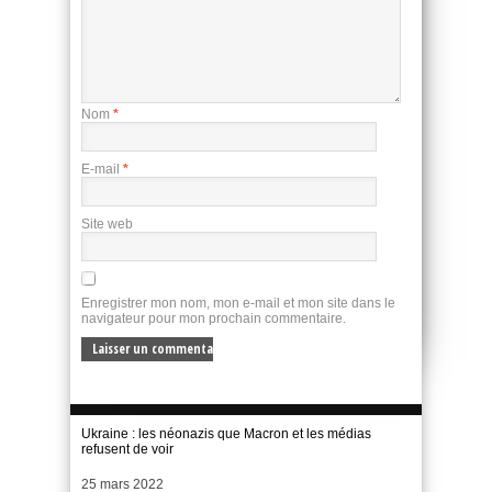
Nom
*
E-mail
*
Site web
Enregistrer mon nom, mon e-mail et mon site dans le
navigateur pour mon prochain commentaire.
Ukraine : les néonazis que Macron et les médias
refusent de voir
Date
25 mars 2022