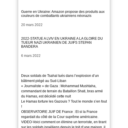
Guerre en Ukraine: Amazon propose des produits aux
couleurs de combattants ukrainiens néonazis
Date
20 mars 2022
2022-STATUE A LVIV EN UKRAINE A LA GLOIRE DU
TUEUR NAZI UKRAINIEN DE JUIFS STEPAN
BANDERA
Date
6 mars 2022
Deux soldats de Tsahal tués dans l’explosion d’un
bâtiment piégé au Sud-Liban
« Journaliste » de Gaza : Mohammad Mushtaha,
commandant de terrain du Bataillon Shati, bras armé
du Hamas, est décédé cette nuit
Le Hamas torture les Gazouis ? Tout le monde s’en fout
!
OBSERVATOIRE JUIF DE France : Et si la France
regardait du côté de la Cour suprême américaine.
VIDEO-Voici comment on élimine un terroriste, en tirant
sur les soldats israéliens depuis le toit d’une maison, il