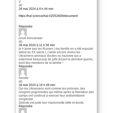
V
dit :
28 mai 2024 à 9 h 44 min
.
https://hal.science/hal-02052609/document
.
.
Répondre
josué bencanaan
dit :
28 mai 2024 à 11 h 56 min
je n’aime pas les Russes ( ma famille en a été expulsé
debut du XX siècle ), j’aime encore moins les
Ukrainiens animaux dociles nu nazisme qui a
exterminé beaucoup de juifs durant la dernière guerre,
dont des membres de la famille !
Répondre
herode
dit :
28 mai 2024 à 16 h 49 min
Oui les Ukrainiens sont comme les polonais, des
ivrognes pogromistes qui même après la liberation des
camps ont continué à exercer leur antisémitisme
congénital.
Zelinski est juste leur marionnette bête et docile
Répondre