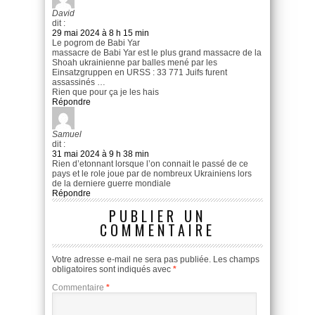
David
dit :
29 mai 2024 à 8 h 15 min
Le pogrom de Babi Yar
massacre de Babi Yar est le plus grand massacre de la
Shoah ukrainienne par balles mené par les
Einsatzgruppen en URSS : 33 771 Juifs furent
assassinés …
Rien que pour ça je les hais
Répondre
Samuel
dit :
31 mai 2024 à 9 h 38 min
Rien d’etonnant lorsque l’on connait le passé de ce
pays et le role joue par de nombreux Ukrainiens lors
de la derniere guerre mondiale
Répondre
PUBLIER UN
COMMENTAIRE
Votre adresse e-mail ne sera pas publiée.
Les champs
obligatoires sont indiqués avec
*
Commentaire
*