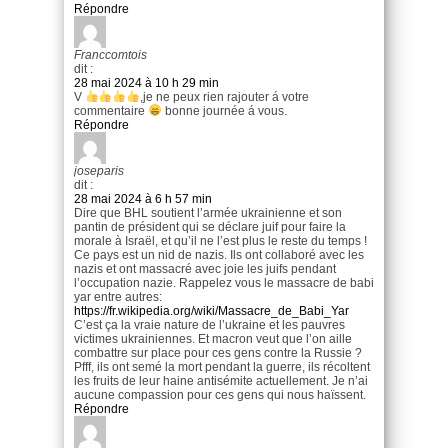
Répondre
Franccomtois
dit :
28 mai 2024 à 10 h 29 min
V
,je ne peux rien rajouter á votre
commentaire
bonne journée á vous.
Répondre
joseparis
dit :
28 mai 2024 à 6 h 57 min
Dire que BHL soutient l’armée ukrainienne et son
pantin de président qui se déclare juif pour faire la
morale à Israël, et qu’il ne l’est plus le reste du temps !
Ce pays est un nid de nazis. Ils ont collaboré avec les
nazis et ont massacré avec joie les juifs pendant
l’occupation nazie. Rappelez vous le massacre de babi
yar entre autres:
https://fr.wikipedia.org/wiki/Massacre_de_Babi_Yar
C’est ça la vraie nature de l’ukraine et les pauvres
victimes ukrainiennes. Et macron veut que l’on aille
combattre sur place pour ces gens contre la Russie ?
Pfff, ils ont semé la mort pendant la guerre, ils récoltent
les fruits de leur haine antisémite actuellement. Je n’ai
aucune compassion pour ces gens qui nous haïssent.
Répondre