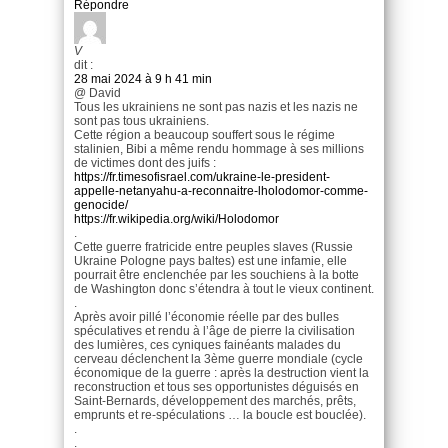
Répondre
V
dit :
28 mai 2024 à 9 h 41 min
@ David
Tous les ukrainiens ne sont pas nazis et les nazis ne
sont pas tous ukrainiens.
Cette région a beaucoup souffert sous le régime
stalinien, Bibi a même rendu hommage à ses millions
de victimes dont des juifs :
https://fr.timesofisrael.com/ukraine-le-president-
appelle-netanyahu-a-reconnaitre-lholodomor-comme-
genocide/
https://fr.wikipedia.org/wiki/Holodomor
.
Cette guerre fratricide entre peuples slaves (Russie
Ukraine Pologne pays baltes) est une infamie, elle
pourrait être enclenchée par les souchiens à la botte
de Washington donc s’étendra à tout le vieux continent.
.
Après avoir pillé l’économie réelle par des bulles
spéculatives et rendu à l’âge de pierre la civilisation
des lumières, ces cyniques fainéants malades du
cerveau déclenchent la 3ème guerre mondiale (cycle
économique de la guerre : après la destruction vient la
reconstruction et tous ses opportunistes déguisés en
Saint-Bernards, développement des marchés, prêts,
emprunts et re-spéculations … la boucle est bouclée).
.
.