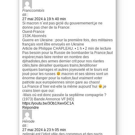
Franccomtois
dit :
27 mai 2024 à 19 h 40 min
Si macron n´est pas giclé du gouvernement,je ne
donne pas cher de la France:
Ouest-France
153K Abonnés
Guerre en Ukraine : pour la première fois, des militaires
français vont être envoyés en Ukraine
Article de Philippe CHAPLEAU. • 1 h • 2 min de lecture
Pas besoin pour la Russie de bombarder la France,faut
espérer,mais faire rentrer en nombre des
djihadistes,des armes dernier crit pour nos riantes
cités,faire dérailler quelques trains,fendilloner
quelques barrages et autres joyeuseté et le tours est
joué pour les russes
.macron et ses sbires sont un
énorme danger pour la nation,faut vraiment voter
patriote aux européennes sinon gare au chaos!
La France d´hier est-elle la même aujourd´hui
,je
crains bien que oui:
-Mais où est donc passée la septième compagnie ?
(1973) Bande Annonce VF [HD]
https://youtu.be/3Ob1XwvGC1A
Répondre
Hérode
dit :
27 mai 2024 à 23 h 05 min
zelinski est l’idiot utile des corompus et des nazis