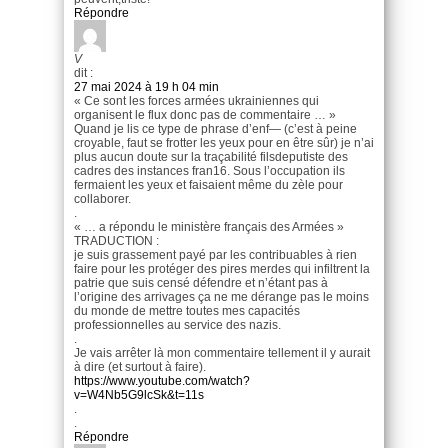
Répondre
V
dit :
27 mai 2024 à 19 h 04 min
« Ce sont les forces armées ukrainiennes qui
organisent le flux donc pas de commentaire … »
Quand je lis ce type de phrase d’enf— (c’est à peine
croyable, faut se frotter les yeux pour en être sûr) je n’ai
plus aucun doute sur la traçabilité filsdeputiste des
cadres des instances fran16. Sous l’occupation ils
fermaient les yeux et faisaient même du zèle pour
collaborer.
.
« … a répondu le ministère français des Armées »
TRADUCTION :
je suis grassement payé par les contribuables à rien
faire pour les protéger des pires merdes qui infiltrent la
patrie que suis censé défendre et n’étant pas à
l’origine des arrivages ça ne me dérange pas le moins
du monde de mettre toutes mes capacités
professionnelles au service des nazis.
.
Je vais arrêter là mon commentaire tellement il y aurait
à dire (et surtout à faire).
https://www.youtube.com/watch?
v=W4Nb5G9lcSk&t=11s
.
.
Répondre