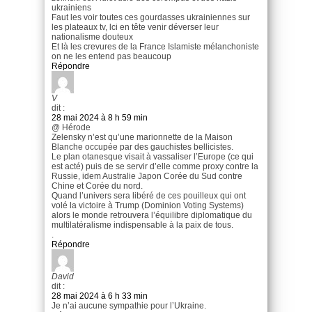
ukrainiens
Faut les voir toutes ces gourdasses ukrainiennes sur
les plateaux tv, lci en tête venir déverser leur
nationalisme douteux
Et là les crevures de la France Islamiste mélanchoniste
on ne les entend pas beaucoup
Répondre
V
dit :
28 mai 2024 à 8 h 59 min
@ Hérode
Zelensky n’est qu’une marionnette de la Maison
Blanche occupée par des gauchistes bellicistes.
Le plan otanesque visait à vassaliser l’Europe (ce qui
est acté) puis de se servir d’elle comme proxy contre la
Russie, idem Australie Japon Corée du Sud contre
Chine et Corée du nord.
Quand l’univers sera libéré de ces pouilleux qui ont
volé la victoire à Trump (Dominion Voting Systems)
alors le monde retrouvera l’équilibre diplomatique du
multilatéralisme indispensable à la paix de tous.
.
Répondre
David
dit :
28 mai 2024 à 6 h 33 min
Je n’ai aucune sympathie pour l’Ukraine.