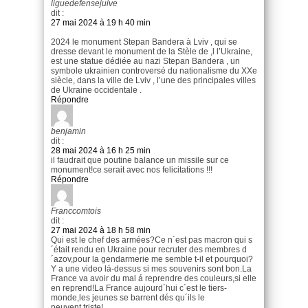
liguedefensejuive
dit :
27 mai 2024 à 19 h 40 min
2024 le monument Stepan Bandera à Lviv , qui se
dresse devant le monument de la Stèle de ,l l’Ukraine,
est une statue dédiée au nazi Stepan Bandera , un
symbole ukrainien controversé du nationalisme du XXe
siècle, dans la ville de Lviv , l’une des principales villes
de Ukraine occidentale .
Répondre
benjamin
dit :
28 mai 2024 à 16 h 25 min
il faudrait que poutine balance un missile sur ce
monument!ce serait avec nos felicitations !!!
Répondre
Franccomtois
dit :
27 mai 2024 à 18 h 58 min
Qui est le chef des armées?Ce n´est pas macron qui s
´était rendu en Ukraine pour recruter des membres d
´azov,pour la gendarmerie me semble t-il et pourquoi?
Y a une video lá-dessus si mes souvenirs sont bon.La
France va avoir du mal á reprendre des couleurs,si elle
en reprend!La France aujourd´hui c´est le tiers-
monde,les jeunes se barrent dés qu´ils le
peuvent,triste!