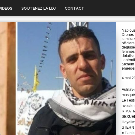
VIDÉOS
SOUTENEZ LA LDJ
CONTACT
Naplous
Drones
kamikaz
officiers
déguisé
femmes 
détails 
l’opérat
Sichem
émerge
Date
4 mai 2
Aulnay-s
mosqué
Le Festi
avec le
RIMA H
SEXUE
Hayali
STERN 
« L’anti