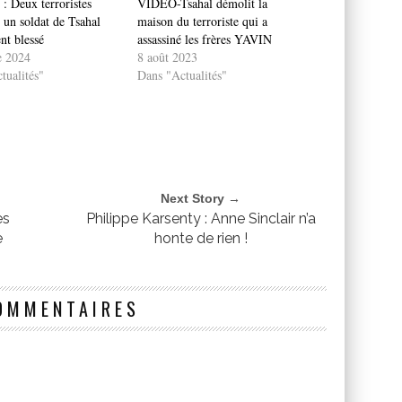
: Deux terroristes
VIDEO-Tsahal démolit la
 un soldat de Tsahal
maison du terroriste qui a
nt blessé
assassiné les frères YAVIN
e 2024
8 août 2023
tualités"
Dans "Actualités"
Next Story →
es
Philippe Karsenty : Anne Sinclair n’a
e
honte de rien !
OMMENTAIRES