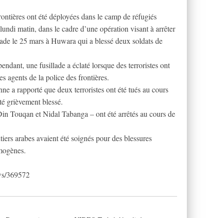
frontières ont été déployées dans le camp de réfugiés
ndi matin, dans le cadre d’une opération visant à arrêter
llade le 25 mars à Huwara qui a blessé deux soldats de
endant, une fusillade a éclaté lorsque des terroristes ont
les agents de la police des frontières.
e a rapporté que deux terroristes ont été tués au cours
été grièvement blessé.
-Din Touqan et Nidal Tabanga – ont été arrêtés au cours de
rs arabes avaient été soignés pour des blessures
ymogènes.
ws/369572