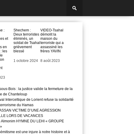
e :
Shechem :
VIDEO-Tsahal
Deux terroristes
démolit la
es et
éliminés, un
maison du
soldat de Tsahal
terroriste qui a
s en
grièvement
assassiné les
: les
blessé
frères YAVIN
de
ion
Date
1 octobre 2024
Date
8 août 2023
nt
023
ous-Bois : la justice valide la fermeture de la
e de Chanteloup
val Interceltique de Lorient refuse la solidarité
 terrorisme du Hamas
ASSAN VICTIME D’UNE AGRESSION
LLE LORS DE VACANCES
m Almonim HYMNE DU LEHI « GROUPE
»
sémitisme est une injure à notre histoire et à