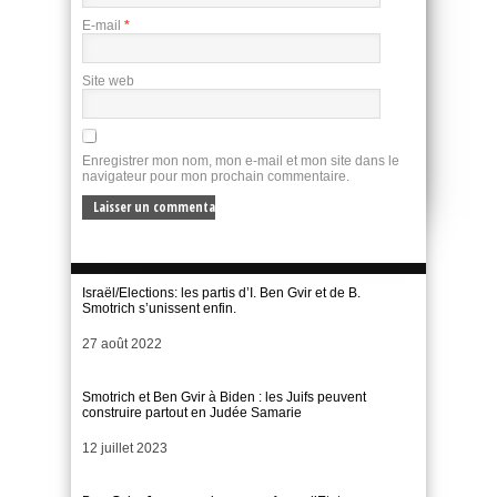
E-mail
*
Site web
Enregistrer mon nom, mon e-mail et mon site dans le
navigateur pour mon prochain commentaire.
Israël/Elections: les partis d’I. Ben Gvir et de B.
Smotrich s’unissent enfin.
Date
27 août 2022
Smotrich et Ben Gvir à Biden : les Juifs peuvent
construire partout en Judée Samarie
Date
12 juillet 2023