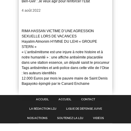
Ben-Gvir : Je veux agir pour renforcer l’Etat
Date
4 août 2022
RIMA HASSAN VICTIME D’UNE AGRESSION
SEXUELLE LORS DE VACANCES
Hayalim Almonim HYMNE DU LEHI « GROUPE
STERN »
« L’antisémitisme est une injure à notre histoire et à
notre humanité » : une affiche antisémite placardée
dans une station essence, un député saisit le procureur
Tags antisémites et anti-police dans cette ville de l’Oise
: les auteurs identifiés
12.000 Euros par mois le pauvre maire de Saint Denis
Bagayoko épinglé par le Canard Enchaine
ACCUEIL
ACCUEIL
CONTACT
LA RÉDACTION LDJ
LIGUE DE DÉFENSE JUIVE
NOS ACTIONS
SOUTENEZ LA LDJ
VIDÉOS