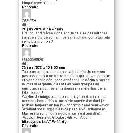
trinqué avec hitler…
Répondre
ZERATH
dit :
26 juin 2020 à 7 h 47 min
Il faut quand même signaler que cela se passait chez
jm lepen lors de son anniversaire, chalençon ayant été
invité bizarre non ?
Répondre
Franccomtois
dit :
25 juin 2020 à 12 h 33 min
Toujours content de ne pas avoir de télé.Je ne veux
pas passer pour un vieux con,mais qui sait?Je persiste
et signe,dés le début des années 90 le déclin a pris de
la vitesse et quelle vitesse.Les bons groupes de
musique,les bonnes émissions,séries,téléfilms de la
télé…kaput!!!
Waylon Jennings et un bon country rebel man et me
ramene chaque fois á une série américaine dont je
resterai toujours un fan le « sheriff fais moi peur »avec l
´exellent boss Hogg,n´est-ce pas Sarko,Hollande et
Macron(ils sont moins rigolo et ce n´est peu dire).
-Waylon Jennings Greatest Hits Full Album
https://youtu.be/V2Ew61efiyc
Répondre