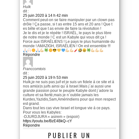
Hulk
dit :
25 juin 2020 à 14 h 42 min
Comment peut-on se faire manipuler par un clown pas
drôle ! Ça passe, si t as entre 15 ans et 20 ans ! Que t
es bête et que t as envie de faire la révolution !
Je le dis et je le répète ! ISRAËL, le pays le plus libre
de notre monde ! C est un Kabyle qui vous dit ça !
Force aux ISRAÉLIENS ! Le pays le plus humaniste du
monde ! AMAZIGH, ISRAÉLIEN ! On est ensemble !!!
Répondre
Franccomtois
dit :
25 juin 2020 à 19 h 53 min
Hulk,je ne suis pas juif et je suis un fidele á ce site et á
nos ami(e)s juifs ainsi qu´á Israel.Mais j´ai aussi une
grande passion pour le peuple Kabyle dont j´adore la
culture et sa fierté,mais je n´oublie jamais les
Kurdes,Yazidis,Sam,Amérindiens pour qui mon respect
est grand.
Dans tout les cas vive Israel et longue vie á ce pays.
Pour vous les Kabyles:
-DJURDJURA « asirem » (espoir)
https://youtu.be/BzE4BkQ–cY
Répondre
PUBLIER UN