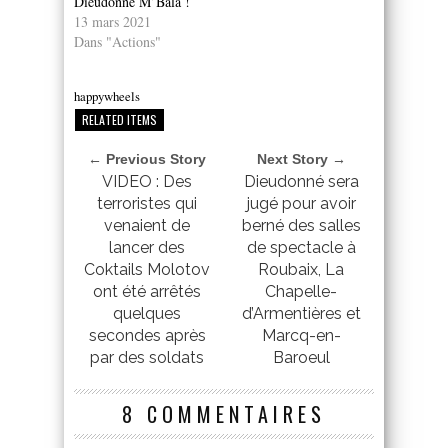
Dieudonné M’Bala !
13 mars 2021
Dans "Actions"
happywheels
RELATED ITEMS
← Previous Story
Next Story →
VIDEO : Des
Dieudonné sera
terroristes qui
jugé pour avoir
venaient de
berné des salles
lancer des
de spectacle à
Coktails Molotov
Roubaix, La
ont été arrêtés
Chapelle-
quelques
d’Armentières et
secondes après
Marcq-en-
par des soldats
Baroeul
8 COMMENTAIRES