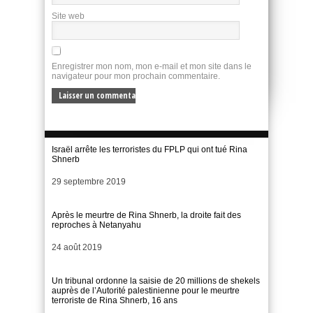
Site web
Enregistrer mon nom, mon e-mail et mon site dans le
navigateur pour mon prochain commentaire.
Israël arrête les terroristes du FPLP qui ont tué Rina
Shnerb
Date
29 septembre 2019
Après le meurtre de Rina Shnerb, la droite fait des
reproches à Netanyahu
Date
24 août 2019
Un tribunal ordonne la saisie de 20 millions de shekels
auprès de l’Autorité palestinienne pour le meurtre
terroriste de Rina Shnerb, 16 ans