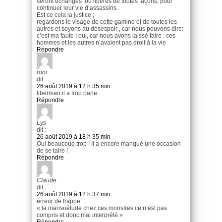
seront échangés ,ou libérés de toutes façons, pour
continuer leur vie d’assassins .
Est ce cela la justice ;
regardons le visage de cette gamine et de toutes les
autres et soyons au désespoir , car nous pouvons dire:
c’est ma faute ! oui, car nous avons laissé faire : ces
hommes et les autres n’avaient pas droit à la vie
Répondre
roni
dit :
26 août 2019 à 12 h 35 min
liberman il a trop parle
Répondre
Lys
dit :
26 août 2019 à 18 h 35 min
Oui beaucoup trop ! Il a encore manqué une occasion
de se taire !
Répondre
Claude
dit :
26 août 2019 à 12 h 37 min
erreur de frappe
« la mansuétude chez ces monstres ce n’est pas
compris et donc mal interprété »