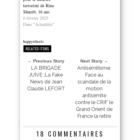
terroriste de Rina
Shnerb, 16 ans
6 février 2025
Dans "Actualités"
happywheels
RELATED ITEMS
← Previous Story
Next Story →
LA BRIGADE
Antisémitisme:
JUIVE :La Fake
Face au
News de Jean
scandale de la
Claude LEFORT
motion
antisémite
contre le CRIF le
Grand Orient de
France la retire
18 COMMENTAIRES