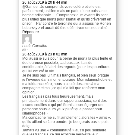
26 août 2019 à 20 h 44 min
@Samuel: Je comprends votre colère et elle est
parfaitement justifiée mais on parle d’une puissante
bombe artisanale…..Comprenez que vivants ils sont
plus utiles que morts pour Tsahal et qu’ils crèveront en
prison !! Par contre le terroriste qui a assassiné Ronen
Lubarsky z »l aurait dû être définitivement neutralisé.
Répondre
Louis Carvalho
dit :
26 août 2019 à 23 h 02 min
Moi aussi je suis pour la peine de mort ( la plus lente et
douloureuse possible, cad pas aux frais du
contribuable, à l’abri des regards )pour les pourritures
qui lui ont oté la vie.
Je ne suis pas juif, mais français, et bien seul lorsque
je l’évoque dans mon entourage. Mon islamophobie et
ma tolérance zéro, nous a couté des amis à ma
compagne et moi, ce qui n’a fait que renforcer mon
opinion.
Les français ( pas tous heureusement, mais
principalement dans leur rapports sociaux, sont des
« sans-couilles » qui préfèrent laisser égorger une
personne sous leurs yeux plutôt que passer pour
islamophobes )
Ma compagne me suffit amplement, alors les « amis »,
qu’ils aillent se faire pendre, je bougerais pas le petit
doigt.
Jamais vu une « communauté » aussi peu solidaire
que les français, ce qui explique peut-être leur