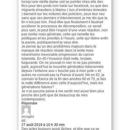
lorsqu’une vieille dame voit se pointer chez elle des
flics pour des posts non halal sur facebook, ou que des
migrants émeutiers à Malmo ( lors d’enièmes émeutes
) dansent sur les voitures des policiers, sous leur nez
sans que ces derniers n’interviennent, je me dis que la
fin n’est pas loin. Peut-être que finalement il faudrait
accélerer le processus de décomposition, ce serait
plus sain, et peut être l’espoir d’une vraie réaction, non
pas isolée mais générale, celle qui remette les
politiques et les priorités à l’heure, celle qui libère enfin
la parole, publiquement je veux dire.
Je pense qu’un des problèmes majeurs dans le
manque de réaction réside dans la lente mais
néammoins inexorable progression du cancer
islamiste. En 40 l’invasion était nette, brutale,
fulgurante: On ne pouvait ni nier ni ne pas prendre
parti, aujourd’hui la nouvelle génération biberonnée
depuis l’enfance aux « touche pas à mon pote » et
autres ne connait pas la France d’avant. Né en 62, je
connais la france de la fin des années 60 et 70, je fais
la nette différence avec celle d’aujourd’hui, mais les
générations futures?
Je n’ai aucune peine à me sentir moi aussi bien plus
proche des juifs que de beaucoup de mes
contemporains.
Répondre
vrcngtrx
dit :
27 août 2019 à 10 h 30 min
Des actes toujours aussi lâches, et dire que ça se