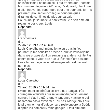
antisémitisme ( haine de ceux qui s’entraident, comme
la communauté juive ). A l’usine, c’est pareil, plutôt que
d’aller trouver les supérieurs pour une augnentation, ils
préfèrent jalouser leur collègue pour quelques
dizaines de centimes de plus sur sa paie.
Pour Rina, je souhaite la paix éternelle à son âme au
royaume des cieux. Louis
Répondre
Franccomtois
dit :
27 août 2019 à 7 h 43 min
Louis Carvalho,moi-même je ne suis pas juif et
pourtant je me sens trés proche d´eux.Je vous rejoins
dans vos propos dont on sent une grande sincérité.Par
contre je peux vous dire que la lâcheté n´est pas que
liée á la France,je vis en Allemagne et c´est pas mal
non plus.
Répondre
Louis Carvalho
dit :
27 août 2019 à 16 h 34 min
Evidemment, je généralise, il y a des français très
courageux et lucides qui se foutent du politiquement
correct. Il s’agit plutôt d’une « tendance » actuelle qui
ne tardera pas à s’inverser…ou pas. Mais je crois que
le pire en termes d’autocensure reste encore la Suède,
d’après les nombreux témoignages. Il faut dire que