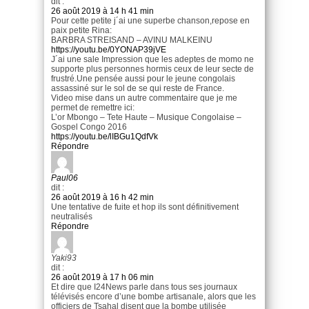
dit :
26 août 2019 à 14 h 41 min
Pour cette petite j´ai une superbe chanson,repose en
paix petite Rina:
BARBRA STREISAND – AVINU MALKEINU
https://youtu.be/0YONAP39jVE
J´ai une sale Impression que les adeptes de momo ne
supporte plus personnes hormis ceux de leur secte de
frustré.Une pensée aussi pour le jeune congolais
assassiné sur le sol de se qui reste de France.
Video mise dans un autre commentaire que je me
permet de remettre ici:
L’or Mbongo – Tete Haute – Musique Congolaise –
Gospel Congo 2016
https://youtu.be/lIBGu1QdfVk
Répondre
Paul06
dit :
26 août 2019 à 16 h 42 min
Une tentative de fuite et hop ils sont définitivement
neutralisés
Répondre
Yaki93
dit :
26 août 2019 à 17 h 06 min
Et dire que I24News parle dans tous ses journaux
télévisés encore d’une bombe artisanale, alors que les
officiers de Tsahal disent que la bombe utilisée