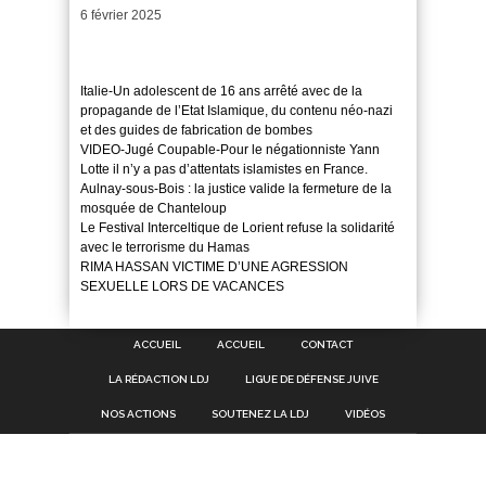
Date
6 février 2025
Italie-Un adolescent de 16 ans arrêté avec de la
propagande de l’Etat Islamique, du contenu néo-nazi
et des guides de fabrication de bombes
VIDEO-Jugé Coupable-Pour le négationniste Yann
Lotte il n’y a pas d’attentats islamistes en France.
Aulnay-sous-Bois : la justice valide la fermeture de la
mosquée de Chanteloup
Le Festival Interceltique de Lorient refuse la solidarité
avec le terrorisme du Hamas
RIMA HASSAN VICTIME D’UNE AGRESSION
SEXUELLE LORS DE VACANCES
ACCUEIL
ACCUEIL
CONTACT
LA RÉDACTION LDJ
LIGUE DE DÉFENSE JUIVE
NOS ACTIONS
SOUTENEZ LA LDJ
VIDÉOS