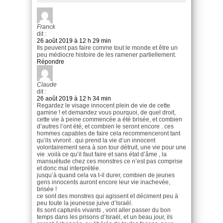
Franck
dit :
26 août 2019 à 12 h 29 min
Ils peuvent pas faire comme tout le monde et être un
peu médiocre histoire de les ramener partiellement.
Répondre
Claude
dit :
26 août 2019 à 12 h 34 min
Regardez le visage innocent plein de vie de cette
gamine ! et demandez vous pourquoi, de quel droit,
cette vie à peine commencée a été brisée, et combien
d’autres l’ont été, et combien le seront encore . ces
hommes capables de faire cela recommenceront tant
qu’ils vivront . qui prend la vie d’un innocent
volontairement sera à son tour détruit, une vie pour une
vie .voilà ce qu’il faut faire et sans état d’âme , la
mansuétude chez ces monstres ce n’est pas comprise
et donc mal interprétée.
jusqu’à quand cela va t-il durer, combien de jeunes
gens innocents auront encore leur vie inachevée,
brisée !
ce sont des monstres qui agissent et déciment peu à
peu toute la jeunesse juive d’Israël.
Ils sont capturés vivants , vont aller passer du bon
temps dans les prisons d’Israël, et un beau jour, ils