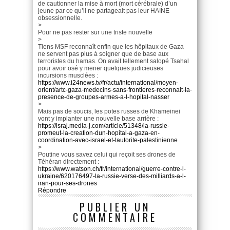
de cautionner la mise à mort (mort cérébrale) d’un
jeune par ce qu’il ne partageait pas leur HAINE
obsessionnelle.
>
Pour ne pas rester sur une triste nouvelle
>
Tiens MSF reconnaît enfin que les hôpitaux de Gaza
ne servent pas plus à soigner que de base aux
terroristes du hamas. On avait tellement salopé Tsahal
pour avoir osé y mener quelques judicieuses
incursions musclées :
https://www.i24news.tv/fr/actu/international/moyen-
orient/artc-gaza-medecins-sans-frontieres-reconnait-la-
presence-de-groupes-armes-a-l-hopital-nasser
>
Mais pas de soucis, les potes russes de Khameinei
vont y implanter une nouvelle base arrière :
https://israj.media-j.com/article/51348/la-russie-
promeut-la-creation-dun-hopital-a-gaza-en-
coordination-avec-israel-et-lautorite-palestinienne
>
Poutine vous savez celui qui reçoit ses drones de
Téhéran directement :
https://www.watson.ch/fr/international/guerre-contre-l-
ukraine/620176497-la-russie-verse-des-milliards-a-l-
iran-pour-ses-drones
Répondre
PUBLIER UN
COMMENTAIRE