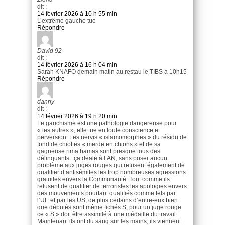
dit :
14 février 2026 à 10 h 55 min
L’extrême gauche tue
Répondre
David 92
dit :
14 février 2026 à 16 h 04 min
Sarah KNAFO demain matin au restau le TIBS a 10h15
Répondre
danny
dit :
14 février 2026 à 19 h 20 min
Le gauchisme est une pathologie dangereuse pour
« les autres », elle tue en toute conscience et
perversion. Les nervis « islamomorphes » du résidu de
fond de chiottes « merde en chions » et de sa
gagneuse rima hamas sont presque tous des
délinquants : ça deale à l’AN, sans poser aucun
problème aux juges rouges qui refusent également de
qualifier d’antisémites les trop nombreuses agressions
gratuites envers la Communauté. Tout comme ils
refusent de qualifier de terroristes les apologies envers
des mouvements pourtant qualifiés comme tels par
l’UE et par les US, de plus certains d’entre-eux bien
que députés sont même fichés S, pour un juge rouge
ce « S » doit être assimilé à une médaille du travail.
Maintenant ils ont du sang sur les mains, ils viennent