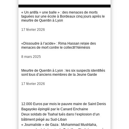
« Un antifa = une balle » : des menaces de morts
taguées sur une école à Bordeaux cinq jours après le
meurtre de Quentin à Lyon
Date
17 février 2026
«Dissoudre à l’acide» : Rima Hassan relaie des
menaces de mort contre le collectif Némésis
Date
8 mars 2025
Meurtre de Quentin à Lyon : les six suspects identifiés
sont tous d’anciens membres de la Jeune Garde
Date
17 février 2026
12.000 Euros par mois le pauvre maire de Saint Denis
Bagayoko épinglé par le Canard Enchaine
Deux soldats de Tsahal tués dans l’explosion d’un
bâtiment piégé au Sud-Liban
« Journaliste » de Gaza : Mohammad Mushtaha,