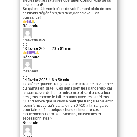
siecles,faut les ratatinés,opération Condor,voilá se qu
´ils méritent!
Se qui me fait vomir c´est de voir l´amphi plein de ces
étudiants dégénérés,des déat,doriot,laval…en
puissance!
Répondre
Franccomtois
dit :
13 février 2026 à 20 h 01 min
Répondre
joseparis
dit :
14 février 2026 à 6 h 59 min
L’extrême gauche française est le miroir de la violence
du hamas en Israël. Ces gens sont très dangereux car
ils sont gavés de haine antisémite et sont prêts à tuer
des gens comme le fait le hamas avec les israéliens.
Quand est-ce que la classe politique française va enfin
réagir ? Est-ce qu’il va falloir un 07/10 à la française
pour faire enfin quelque chose et interdire ces
mouvements islamistes, violents, antisémites et
sécessionnistes ?
Répondre
Ziona