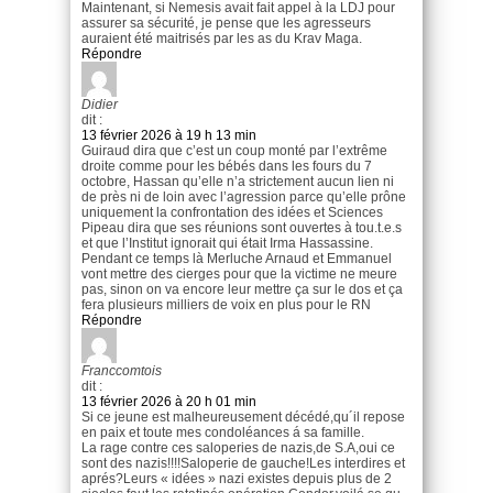
Maintenant, si Nemesis avait fait appel à la LDJ pour
assurer sa sécurité, je pense que les agresseurs
auraient été maitrisés par les as du Krav Maga.
Répondre
Didier
dit :
13 février 2026 à 19 h 13 min
Guiraud dira que c’est un coup monté par l’extrême
droite comme pour les bébés dans les fours du 7
octobre, Hassan qu’elle n’a strictement aucun lien ni
de près ni de loin avec l’agression parce qu’elle prône
uniquement la confrontation des idées et Sciences
Pipeau dira que ses réunions sont ouvertes à tou.t.e.s
et que l’Institut ignorait qui était Irma Hassassine.
Pendant ce temps là Merluche Arnaud et Emmanuel
vont mettre des cierges pour que la victime ne meure
pas, sinon on va encore leur mettre ça sur le dos et ça
fera plusieurs milliers de voix en plus pour le RN
Répondre
Franccomtois
dit :
13 février 2026 à 20 h 01 min
Si ce jeune est malheureusement décédé,qu´il repose
en paix et toute mes condoléances á sa famille.
La rage contre ces saloperies de nazis,de S.A,oui ce
sont des nazis!!!!Saloperie de gauche!Les interdires et
aprés?Leurs « idées » nazi existes depuis plus de 2