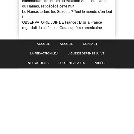
commandant de terrain du Bataillon Shati, bras armé
du Hamas, est décédé cette nuit
Le Hamas torture les Gazouis ? Tout le monde s’en fout
!
OBSERVATOIRE JUIF DE France : Et si la France
regardait du côté de la Cour suprême américaine.
ACCUEIL
ACCUEIL
CONTACT
LA RÉDACTION LDJ
LIGUE DE DÉFENSE JUIVE
NOS ACTIONS
SOUTENEZ LA LDJ
VIDÉOS