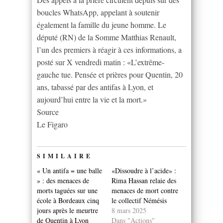
boucles WhatsApp, appelant à soutenir
également la famille du jeune homme. Le
député (RN) de la Somme Matthias Renault,
l’un des premiers à réagir à ces informations, a
posté sur X vendredi matin : «L’extrême-
gauche tue. Pensée et prières pour Quentin, 20
ans, tabassé par des antifas à Lyon, et
aujourd’hui entre la vie et la mort.»
Source
Le Figaro
SIMILAIRE
« Un antifa = une balle
«Dissoudre à l’acide» :
» : des menaces de
Rima Hassan relaie des
morts taguées sur une
menaces de mort contre
école à Bordeaux cinq
le collectif Némésis
jours après le meurtre
8 mars 2025
de Quentin à Lyon
Dans "Actions"