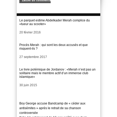
Le parquet estime Abdelkader Merah complice du
«tueur au scooter»
Date
20 février 2016
Procès Merah : qui sont les deux accusés et que
risquent-ils ?
Date
27 septembre 2017
Le livre polémique de Jordanov : «Merah n’est pas un
solitaire mais le membre actif d’un immense club
islamique»
Date
30 juin 2015
Boy George accuse Bandcamp de « céder aux
antisémites » après le retrait de sa chanson
controversée