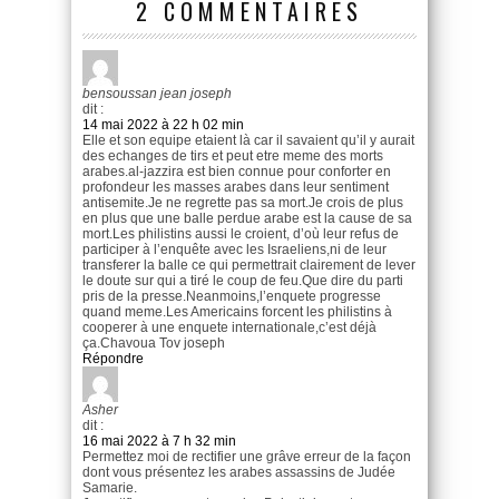
2 COMMENTAIRES
bensoussan jean joseph
dit :
14 mai 2022 à 22 h 02 min
Elle et son equipe etaient là car il savaient qu’il y aurait
des echanges de tirs et peut etre meme des morts
arabes.al-jazzira est bien connue pour conforter en
profondeur les masses arabes dans leur sentiment
antisemite.Je ne regrette pas sa mort.Je crois de plus
en plus que une balle perdue arabe est la cause de sa
mort.Les philistins aussi le croient, d’où leur refus de
participer à l’enquête avec les Israeliens,ni de leur
transferer la balle ce qui permettrait clairement de lever
le doute sur qui a tiré le coup de feu.Que dire du parti
pris de la presse.Neanmoins,l’enquete progresse
quand meme.Les Americains forcent les philistins à
cooperer à une enquete internationale,c’est déjà
ça.Chavoua Tov joseph
Répondre
Asher
dit :
16 mai 2022 à 7 h 32 min
Permettez moi de rectifier une grâve erreur de la façon
dont vous présentez les arabes assassins de Judée
Samarie.