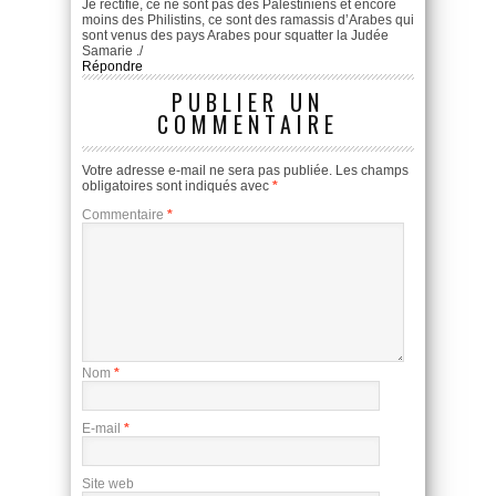
Je rectifie, ce ne sont pas des Palestiniens et encore
moins des Philistins, ce sont des ramassis d’Arabes qui
sont venus des pays Arabes pour squatter la Judée
Samarie ./
Répondre
PUBLIER UN
COMMENTAIRE
Votre adresse e-mail ne sera pas publiée.
Les champs
obligatoires sont indiqués avec
*
Commentaire
*
Nom
*
E-mail
*
Site web