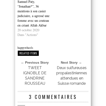
Samuel Paty,
“Jonathan*”, 36
mentions à son casier
judiciaire, a agressé une
femme avec un couteau
en criant Allah Akbar
20 octobre 2020
Dans "Actions"
happywheels
RELATED ITEMS
← Previous Story
Next Story →
TWEET
Deux sulfureuses
IGNOBLE DE
propalestiniennes
SANDRINE
attendues en
ROUSSEAU
Suisse romande
3 COMMENTAIRES