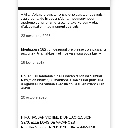
« Allah Akbar, je suis terroriste et je vais tuer des juifs »
: au tribunal de Brest, un Afghan, poursuivi pour
apologie du terrorisme, a été relaxé, vu son « état
d’alcoolisation » au moment des faits
Date
23 novembre 2023
Montauban (82) : un déséquilibré blesse trois passants
aux cris « Allah akbar » et « Je vais tous vous tuer »
Date
19 février 2017
Rouen : au lendemain de la décapitation de Samuel
Paty, “Jonathan*”, 36 mentions à son casier judiciaire,
a agressé une femme avec un couteau en criant Allah
Akbar
Date
20 octobre 2020
RIMA HASSAN VICTIME D’UNE AGRESSION
SEXUELLE LORS DE VACANCES
Hayalim Almonim HYMNE DU LEHI « GROUPE