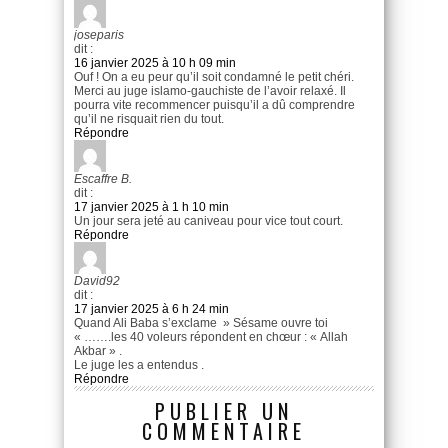
joseparis
dit :
16 janvier 2025 à 10 h 09 min
Ouf ! On a eu peur qu’il soit condamné le petit chéri.
Merci au juge islamo-gauchiste de l’avoir relaxé. Il
pourra vite recommencer puisqu’il a dû comprendre
qu’il ne risquait rien du tout.
Répondre
Escaffre B.
dit :
17 janvier 2025 à 1 h 10 min
Un jour sera jeté au caniveau pour vice tout court.
Répondre
David92
dit :
17 janvier 2025 à 6 h 24 min
Quand Ali Baba s’exclame » Sésame ouvre toi
« …….les 40 voleurs répondent en chœur : « Allah
Akbar » .
Le juge les a entendus .
Répondre
PUBLIER UN
COMMENTAIRE