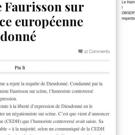
e Faurisson sur
Le Hama
!
OBSERVA
tice européenne
regarda
udonné
12 Comments
Pin It
me a rejeté la requête de Dieudonné. Condamné par la
niste Faurisson sur scène, l’humoriste controversé
xpression.
teinte à la liberté d’expression de Dieudonné en le
er un négationniste sur scène. C’est que vient d’annoncer
e (CEDH) que l’humoriste controversé avait saisie. Sa
evable » à la majorité, selon un communiqué de la CEDH