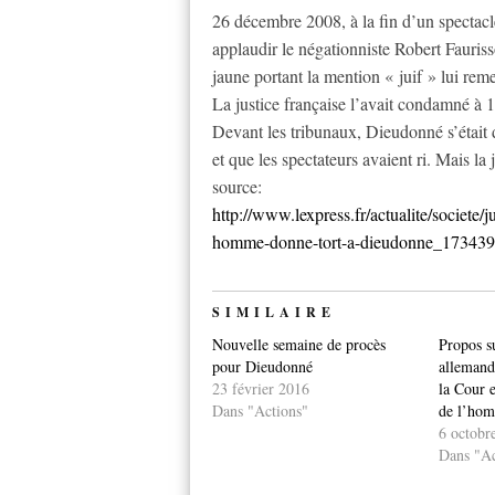
26 décembre 2008, à la fin d’un spectacl
applaudir le négationniste Robert Fauris
jaune portant la mention « juif » lui remet
La justice française l’avait condamné à 
Devant les tribunaux, Dieudonné s’était d
et que les spectateurs avaient ri. Mais la 
source:
http://www.lexpress.fr/actualite/societe/
homme-donne-tort-a-dieudonne_173439
SIMILAIRE
Nouvelle semaine de procès
Propos s
pour Dieudonné
allemand
23 février 2016
la Cour 
Dans "Actions"
de l’ho
6 octobr
Dans "Ac