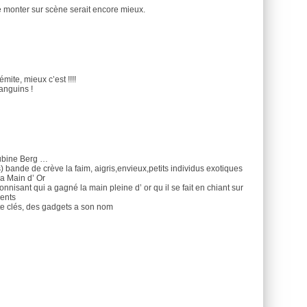
de monter sur scène serait encore mieux.
mite, mieux c’est !!!!
sanguins !
cubine Berg …
 bande de crève la faim, aigris,envieux,petits individus exotiques
la Main d’ Or
nnisant qui a gagné la main pleine d’ or qu il se fait en chiant sur
ients
te clés, des gadgets a son nom