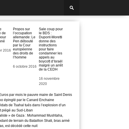
e
Propos sur
Sale coup pour
e de
l’occupation
le BDS :
pour
allemande: Le
Dupont-Moretti
nné
Pen débouté
donne des
par la Cour
instructions
européenne
pour faire
er 2016
des droits de
condamner les
l’homme
appels au
boycott d’Israël
malgré un arrêt
Date
6 octobre 2016
de la CEDH
Date
16 novembre
2020
Euros par mois le pauvre maire de Saint Denis
o épinglé par le Canard Enchaine
ldats de Tsahal tués dans l’explosion d’un
t piégé au Sud-Liban
aliste » de Gaza : Mohammad Mushtaha,
ant de terrain du Bataillon Shati, bras armé
s, est décédé cette nuit