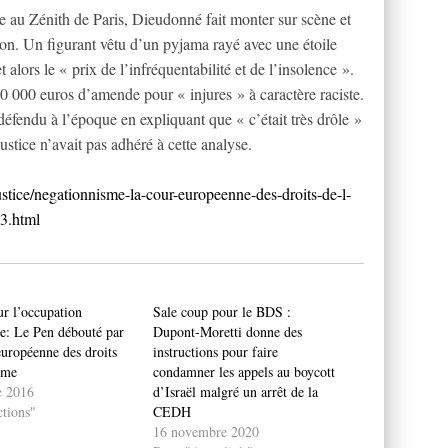
e au Zénith de Paris, Dieudonné fait monter sur scène et
son. Un figurant vêtu d’un pyjama rayé avec une étoile
 alors le « prix de l’infréquentabilité et de l’insolence ».
10 000 euros d’amende pour « injures » à caractère raciste.
éfendu à l’époque en expliquant que « c’était très drôle »
justice n’avait pas adhéré à cette analyse.
justice/negationnisme-la-cour-europeenne-des-droits-de-l-
3.html
ur l’occupation
Sale coup pour le BDS :
e: Le Pen débouté par
Dupont-Moretti donne des
européenne des droits
instructions pour faire
mme
condamner les appels au boycott
e 2016
d’Israël malgré un arrêt de la
tions"
CEDH
16 novembre 2020