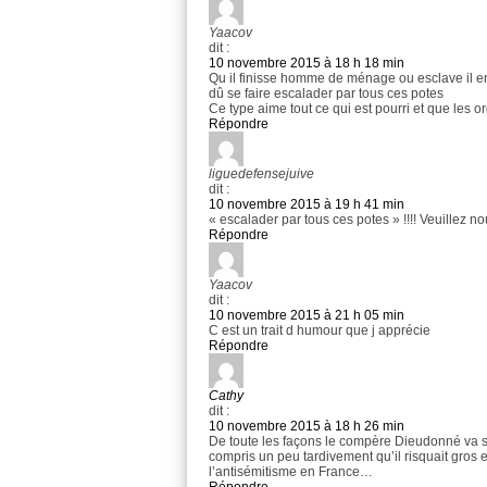
Yaacov
dit :
10 novembre 2015 à 18 h 18 min
Qu il finisse homme de ménage ou esclave il en
dû se faire escalader par tous ces potes
Ce type aime tout ce qui est pourri et que les 
Répondre
liguedefensejuive
dit :
10 novembre 2015 à 19 h 41 min
« escalader par tous ces potes » !!!! Veuillez n
Répondre
Yaacov
dit :
10 novembre 2015 à 21 h 05 min
C est un trait d humour que j apprécie
Répondre
Cathy
dit :
10 novembre 2015 à 18 h 26 min
De toute les façons le compère Dieudonné va se 
compris un peu tardivement qu’il risquait gros e
l’antisémitisme en France…