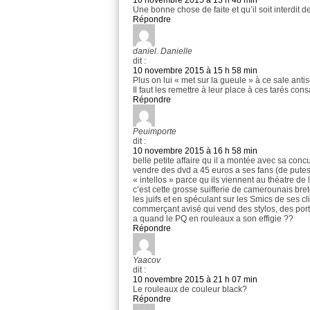
10 novembre 2015 à 13 h 48 min
Une bonne chose de faite et qu’il soit interdit 
Répondre
daniel. Danielle
dit :
10 novembre 2015 à 15 h 58 min
Plus on lui « met sur la gueule » à ce sale antisé
Il faut les remettre à leur place à ces tarés con
Répondre
Peuimporte
dit :
10 novembre 2015 à 16 h 58 min
belle petite affaire qu il a montée avec sa con
vendre des dvd a 45 euros a ses fans (de putes)
« intellos » parce qu ils viennent au théatre de 
c’est cette grosse suifferie de camerounais breto
les juifs et en spéculant sur les Smics de ses cl
commerçant avisé qui vend des stylos, des por
a quand le PQ en rouleaux a son effigie ??
Répondre
Yaacov
dit :
10 novembre 2015 à 21 h 07 min
Le rouleaux de couleur black?
Répondre