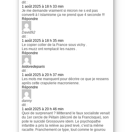
dit :
1 août 2025 à 18 h 33 min
Je me demande vraiment si micron ne s est pas
converti à l islamisme ça ne prend que 4 seconde !!!
Répondre
David92
dit :
1 août 2025 à 18 h 35 min
Le copier coller de la France sous vichy .
Les muzz ont remplacé les nazes .
Répondre
Isidoredeparis
dit :
1 août 2025 à 20 h 37 min
Les mots me manquent pour décrire ce que je ressens
après cette crapulerie macronienne.
Répondre
danny
dit :
1 août 2025 à 20 h 46 min
Quoi de surprenant ? Mitterand le faux socialiste venait
du 1er cercle de Pétain (décoré de la Francisque), son
pote le suicidé Grossouvre idem. Le psychopathe
infantile a pris la relève au pied levé, c’est la même
racaille. Franchement ce type, tout comme le gourou