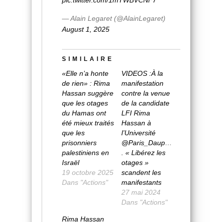
— Alain Legaret (@AlainLegaret)
August 1, 2025
SIMILAIRE
«Elle n’a honte
VIDEOS :À la
de rien» : Rima
manifestation
Hassan suggère
contre la venue
que les otages
de la candidate
du Hamas ont
LFI Rima
été mieux traités
Hassan à
que les
l’Université
prisonniers
@Paris_Dauphine
palestiniens en
. « Libérez les
Israël
otages »
19 octobre 2025
scandent les
Dans "Actions"
manifestants
27 mai 2024
Dans "Actions"
Rima Hassan