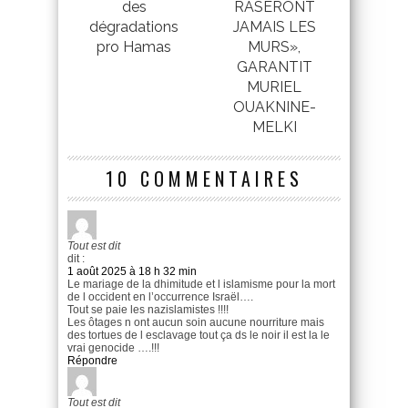
des
RASERONT
dégradations
JAMAIS LES
pro Hamas
MURS»,
GARANTIT
MURIEL
OUAKNINE-
MELKI
10 COMMENTAIRES
Tout est dit
dit :
1 août 2025 à 18 h 32 min
Le mariage de la dhimitude et l islamisme pour la mort
de l occident en l’occurrence Israël….
Tout se paie les nazislamistes !!!!
Les ôtages n ont aucun soin aucune nourriture mais
des tortues de l esclavage tout ça ds le noir il est la le
vrai genocide ….!!!
Répondre
Tout est dit