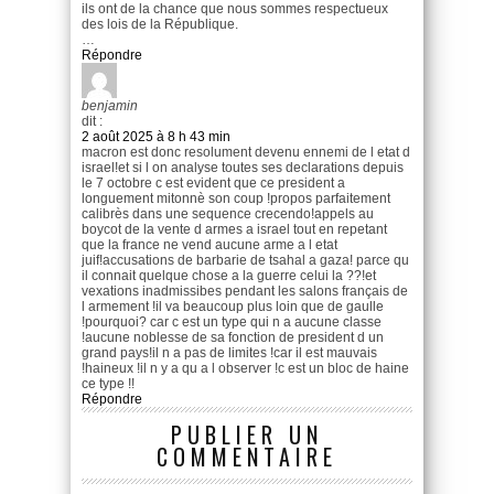
ils ont de la chance que nous sommes respectueux
des lois de la République.
…
Répondre
benjamin
dit :
2 août 2025 à 8 h 43 min
macron est donc resolument devenu ennemi de l etat d
israel!et si l on analyse toutes ses declarations depuis
le 7 octobre c est evident que ce president a
longuement mitonnè son coup !propos parfaitement
calibrès dans une sequence crecendo!appels au
boycot de la vente d armes a israel tout en repetant
que la france ne vend aucune arme a l etat
juif!accusations de barbarie de tsahal a gaza! parce qu
il connait quelque chose a la guerre celui la ??!et
vexations inadmissibes pendant les salons français de
l armement !il va beaucoup plus loin que de gaulle
!pourquoi? car c est un type qui n a aucune classe
!aucune noblesse de sa fonction de president d un
grand pays!il n a pas de limites !car il est mauvais
!haineux !il n y a qu a l observer !c est un bloc de haine
ce type !!
Répondre
PUBLIER UN
COMMENTAIRE