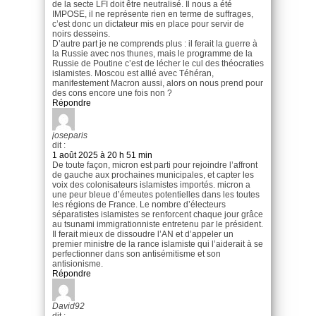
de la secte LFI doit être neutralisé. Il nous a été
IMPOSE, il ne représente rien en terme de suffrages,
c’est donc un dictateur mis en place pour servir de
noirs desseins.
D’autre part je ne comprends plus : il ferait la guerre à
la Russie avec nos thunes, mais le programme de la
Russie de Poutine c’est de lécher le cul des théocraties
islamistes. Moscou est allié avec Téhéran,
manifestement Macron aussi, alors on nous prend pour
des cons encore une fois non ?
Répondre
joseparis
dit :
1 août 2025 à 20 h 51 min
De toute façon, micron est parti pour rejoindre l’affront
de gauche aux prochaines municipales, et capter les
voix des colonisateurs islamistes importés. micron a
une peur bleue d’émeutes potentielles dans les toutes
les régions de France. Le nombre d’électeurs
séparatistes islamistes se renforcent chaque jour grâce
au tsunami immigrationniste entretenu par le président.
Il ferait mieux de dissoudre l’AN et d’appeler un
premier ministre de la rance islamiste qui l’aiderait à se
perfectionner dans son antisémitisme et son
antisionisme.
Répondre
David92
dit :