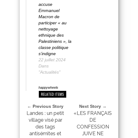
accuse
Emmanuel
Macron de
participer « au
nettoyage
ethnique des
Palestiniens », la
classe politique
s’indigne
22 juillet 2024
Dans
"Actualités"
happywheels
RELATED ITEMS
← Previous Story
Next Story →
Landes : un petit
«LES FRANÇAIS
village visé par
DE
des tags
CONFESSION
antisémites et
JUIVE NE