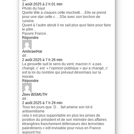
2 août 2025 à 2 h 01 min
Photo du haut
Quelle tête à claques cette mocheté….Elle se prend
pour une star cette c….SSe avec son torchon de
cuisine.
Quant à l’autre abruti il ne sait plus quoi faire pour faire
le pitre .
Pauvre France .
Répondre
AmIsraelHai
dit :
2 août 2025 à 7 h 26 min
La girouette suit le sens du vent, macron n’ a pas
changé, c’ est » l’opinion publique » qui a changé, c’
est la loi du nombre qui prévaut désormais sur la
morale.
Répondre
Zeev BISMUTH
dit :
2 août 2025 à 7 h 29 min
Tous les jours que. D… fait amene son lot d
antisemitisme
cela n est plus supportable en plus les prises de
position du président et de son miimstre des affaires
étrangères franchement défenseurs des terroristes
palestiniens c edt invivable pour nous en France
aujourd hui.