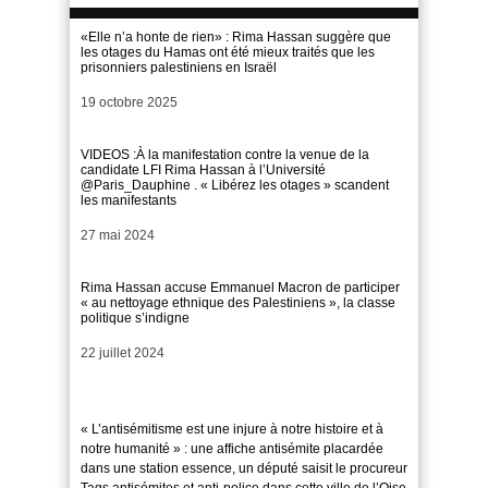
«Elle n’a honte de rien» : Rima Hassan suggère que
les otages du Hamas ont été mieux traités que les
prisonniers palestiniens en Israël
Date
19 octobre 2025
VIDEOS :À la manifestation contre la venue de la
candidate LFI Rima Hassan à l’Université
@Paris_Dauphine . « Libérez les otages » scandent
les manifestants
Date
27 mai 2024
Rima Hassan accuse Emmanuel Macron de participer
« au nettoyage ethnique des Palestiniens », la classe
politique s’indigne
Date
22 juillet 2024
« L’antisémitisme est une injure à notre histoire et à
notre humanité » : une affiche antisémite placardée
dans une station essence, un député saisit le procureur
Tags antisémites et anti-police dans cette ville de l’Oise