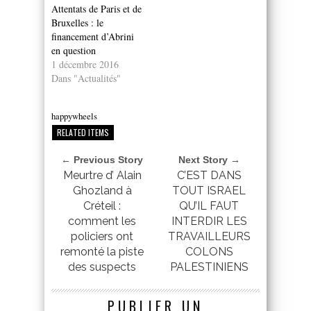
Attentats de Paris et de
Bruxelles : le
financement d’Abrini
en question
1 décembre 2016
Dans "Actualités"
happywheels
RELATED ITEMS
← Previous Story
Next Story →
Meurtre d’ Alain
C’EST DANS
Ghozland à
TOUT ISRAEL
Créteil :
QU’IL FAUT
comment les
INTERDIR LES
policiers ont
TRAVAILLEURS
remonté la piste
COLONS
des suspects
PALESTINIENS
PUBLIER UN