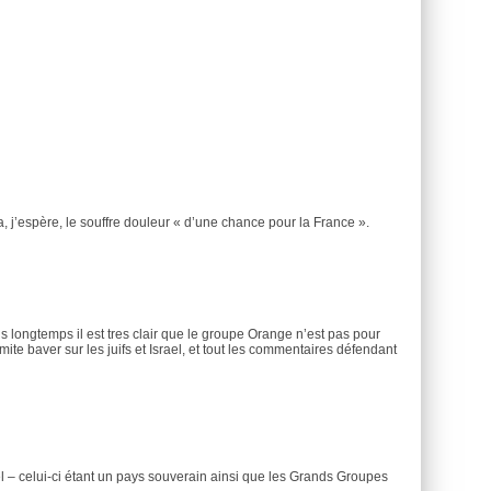
a, j’espère, le souffre douleur « d’une chance pour la France ».
uis longtemps il est tres clair que le groupe Orange n’est pas pour
semite baver sur les juifs et Israel, et tout les commentaires défendant
l – celui-ci étant un pays souverain ainsi que les Grands Groupes