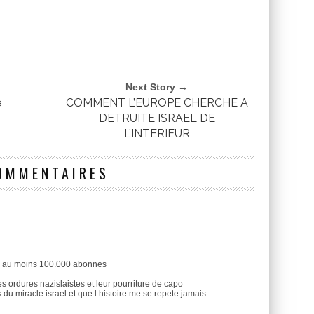
Next Story →
e
COMMENT L’EUROPE CHERCHE A
DETRUITE ISRAEL DE
L’INTERIEUR
OMMENTAIRES
FT au moins 100.000 abonnes
es ordures nazislaistes et leur pourriture de capo
s du miracle israel et que l histoire me se repete jamais