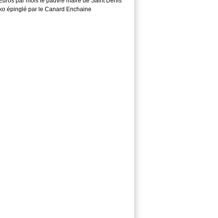
Euros par mois le pauvre maire de Saint Denis
o épinglé par le Canard Enchaine