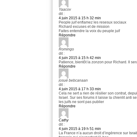
Yaacov
dit :
4 juin 2015 à 15 h 32 min
People juif enflamez les resesux sociaux
Richard excuses et de mission
Faites entendre la voix du peuple juif
Répondre
Romingo
dit :
4 juin 2015 à 15 h 42 min
Patience, bientôt la zonzon pour Richard. Il ser
Répondre
josué bebcanaan
dit :
4 juin 2015 à 17 h 33 min
Cela ne sert a rien de résilier son contrat, dep
Israel. Sur ses forums il laisse la chienlit anti 
les juifs ne sont pas publier
Répondre
Cathy
dit :
4 juin 2015 à 19 h 51 min
La France n’a aucun droit d’ingérence sur Israë