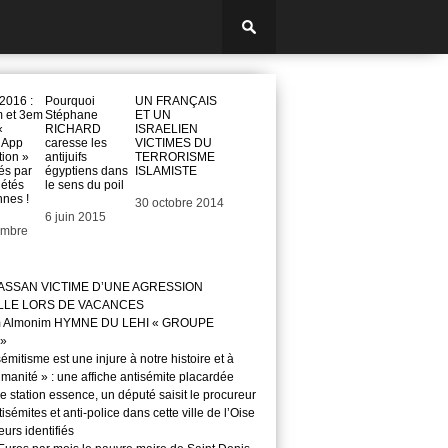
2016 :
Pourquoi
UN FRANÇAIS
m et 3em
Stéphane
ET UN
«
RICHARD
ISRAELIEN
 App
caresse les
VICTIMES DU
tion »
antijuifs
TERRORISME
és par
égyptiens dans
ISLAMISTE
iétés
le sens du poil
nnes !
Date
30 octobre 2014
Date
6 juin 2015
embre
ASSAN VICTIME D’UNE AGRESSION
LLE LORS DE VACANCES
m Almonim HYMNE DU LEHI « GROUPE
»
sémitisme est une injure à notre histoire et à
manité » : une affiche antisémite placardée
 station essence, un député saisit le procureur
isémites et anti-police dans cette ville de l’Oise
teurs identifiés