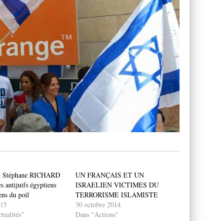
i Stéphane RICHARD
UN FRANÇAIS ET UN
es antijuifs égyptiens
ISRAELIEN VICTIMES DU
ens du poil
TERRORISME ISLAMISTE
015
30 octobre 2014
tualités"
Dans "Actions"