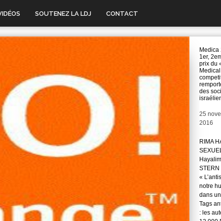
VIDÉOS
SOUTENEZ LA LDJ
CONTACT
Medica 
1er, 2e
prix du 
Medical
competi
remport
des soc
israélie
Date
25 nov
2016
RIMA H
SEXUE
Hayali
STERN 
« L’anti
notre hu
dans une
Tags ant
: les au