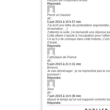
français qui s’exportent là-bas.
Répondre
Pierre un Gaulois
dit :
5 juin 2015 à 10 h 57 min
J’ai écrit une lettre de protestation argumentée
réclamation… )
J’attends la suite, j’ai demandé une réponse par
Cette affaire s’ajoute à l’inculpation pour l’aff
Ce qu’il y de comique dans cette histoire, c’
d’Israël…
Répondre
Catholique-de-France
dit :
5 juin 2015 à 21 h 31 min
Bonjour,
Je vais déménager : je ne reprendrai pas le cont
pourquoi !
Répondre
Alice
dit :
7 juin 2015 à 14 h 36 min
depuis le temps qu’on est supposé controler to
Répondre