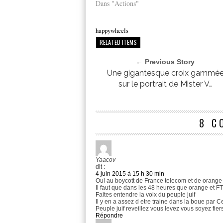
Dans "Actions"
happywheels
RELATED ITEMS
← Previous Story
Une gigantesque croix gammé
sur le portrait de Mister V…
8 C
Yaacov
dit :
4 juin 2015 à 15 h 30 min
Oui au boycott de France telecom et de orange
Il faut que dans les 48 heures que orange et 
Faites entendre la voix du peuple juif
Il y en a assez d etre traine dans la boue par C
Peuple juif reveillez vous levez vous soyez fier
Répondre