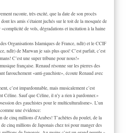
ement raconte, très excité, que la date de son procès
dont les amis s’étaient juchés sur le toit de la mosquée de
«complicité de vols, dégradations et incitation à la haine
 des Organisations Islamiques de France, ndlr) et le CCIF
e, ndlr) de Marwan je sais plus quoi! C’est parfait, c’est
ulmans! C’est une super tribune pour nous!»
a musique française. Renaud résonne sur les pierres des
ant farouchement «anti-gauchiste», écoute Renaud avec
ent, c’est impardonnable, mais musicalement c’est
t Céline. Sauf que Céline, il n’y a rien à pardonner.»
session des gauchistes pour le multiculturalisme». L’un
, comme une évidence:
 de cinq millions d’Arabes! T’achètes du poulet, de la
 de cinq millions de Japonais chez toi pour manger des
es millions de Japonais. Au moins c’est un grand peuple.»