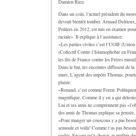
Damien Rieu
Dans un coin, l’actuel président du mouv
devrait bientôt tomber. Arnaud Delrieux, 
Poitiers en 2012, est mis en examen pour 
raciale». Il explique à l’assistance:
«Les parties civiles c’est l’UOIF (Union
(Collectif Contre l’Islamophobie en Franc
les fils de France contre les Frères mus
Dans le bar, les enceintes diffusent de l
murs. L’agent des impôts Thomas, pourt
plaisir:
«Renaud, c’est comme Ferrat. Politiquem
magnifique. Comme il y en a qui détesten
Lui et ses amis ne comprennent pas «l’ob
des amis de Thomas explique sa pensée
«Pour manger un couscous y a pas besoin
semoule et voilà! Comme t’as pas besoin
sushis. Encore qu’à choisir, je préfère d