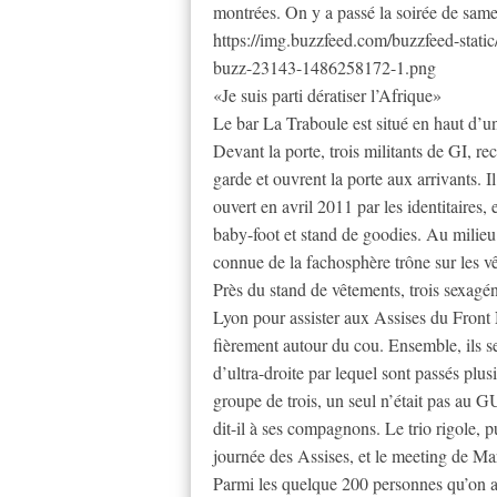
montrées. On y a passé la soirée de same
https://img.buzzfeed.com/buzzfeed-stati
buzz-23143-1486258172-1.png
«Je suis parti dératiser l’Afrique»
Le bar La Traboule est situé en haut d’un
Devant la porte, trois militants de GI, re
garde et ouvrent la porte aux arrivants. I
ouvert en avril 2011 par les identitaires,
baby-foot et stand de goodies. Au milieu d
connue de la fachosphère trône sur les v
Près du stand de vêtements, trois sexagéna
Lyon pour assister aux Assises du Front
fièrement autour du cou. Ensemble, ils 
d’ultra-droite par lequel sont passés pl
groupe de trois, un seul n’était pas au GU
dit-il à ses compagnons. Le trio rigole, 
journée des Assises, et le meeting de Ma
Parmi les quelque 200 personnes qu’on 