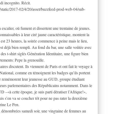
di incognito. Récit.
c/static/2017-02/4/20/asset/buzzfeed-prod-web-04/sub-
 escalier, où fument et dissertent une trentaine de jeunes.
connaissables à leur ciré jaune caractéristique, montent la
l est 23 heures, la soirée commence à peine mais le lieu,
 est déjà bien rempli. Au fond du bar, une salle voûtée avec
es t-shirt siglés Génération Identitaire, une figure bien
êtements: Pepe la grenouille.
ires discutent. Ils viennent de Paris et ont fait le voyage à
 National, comme en témoignent les badges qu’ils portent
se remémorent leur jeunesse au GUD, groupe étudiant
usieurs parlementaires des Républicains notamment. Dans le
D –«à cette époque, je suis parti dératiser l’Afrique!»,
puis s’en va se coucher tôt pour ne pas rater la deuxième
rine Le Pen.
a dénombrées samedi soir, une vingtaine de femmes au