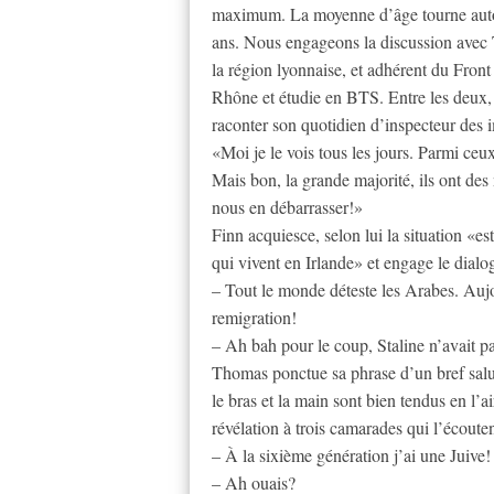
maximum. La moyenne d’âge tourne autour
ans. Nous engageons la discussion avec 
la région lyonnaise, et adhérent du Front
Rhône et étudie en BTS. Entre les deux,
raconter son quotidien d’inspecteur des 
«Moi je le vois tous les jours. Parmi ceux
Mais bon, la grande majorité, ils ont d
nous en débarrasser!»
Finn acquiesce, selon lui la situation «e
qui vivent en Irlande» et engage le dia
– Tout le monde déteste les Arabes. Aujo
remigration!
– Ah bah pour le coup, Staline n’avait 
Thomas ponctue sa phrase d’un bref salut
le bras et la main sont bien tendus en l’a
révélation à trois camarades qui l’écoute
– À la sixième génération j’ai une Juive!
– Ah ouais?