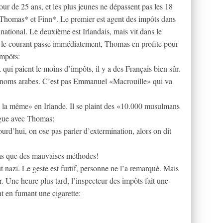
 de 25 ans, et les plus jeunes ne dépassent pas les 18
Thomas* et Finn*. Le premier est agent des impôts dans
 national. Le deuxième est Irlandais, mais vit dans le
 le courant passe immédiatement, Thomas en profite pour
impôts:
 qui paient le moins d’impôts, il y a des Français bien sûr.
es noms arabes. C’est pas Emmanuel «Macrouille» qui va
st la même» en Irlande. Il se plaint des «10.000 musulmans
logue avec Thomas:
urd’hui, on ose pas parler d’extermination, alors on dit
pas que des mauvaises méthodes!
 nazi. Le geste est furtif, personne ne l’a remarqué. Mais
ir. Une heure plus tard, l’inspecteur des impôts fait une
nt en fumant une cigarette: