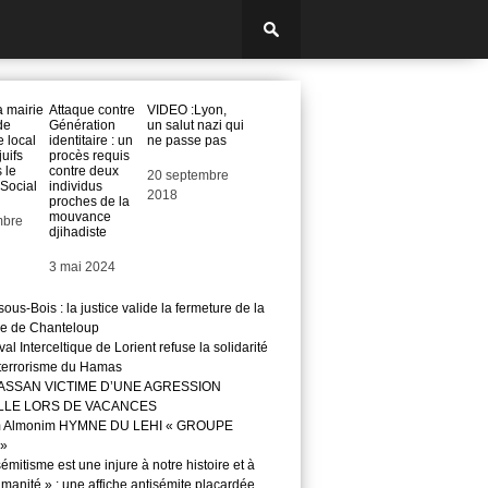
a mairie
Attaque contre
VIDEO :Lyon,
de
Génération
un salut nazi qui
e local
identitaire : un
ne passe pas
juifs
procès requis
 le
contre deux
Date
20 septembre
 Social
individus
2018
proches de la
mouvance
mbre
djihadiste
Date
3 mai 2024
ous-Bois : la justice valide la fermeture de la
e de Chanteloup
val Interceltique de Lorient refuse la solidarité
 terrorisme du Hamas
ASSAN VICTIME D’UNE AGRESSION
LLE LORS DE VACANCES
m Almonim HYMNE DU LEHI « GROUPE
»
sémitisme est une injure à notre histoire et à
manité » : une affiche antisémite placardée