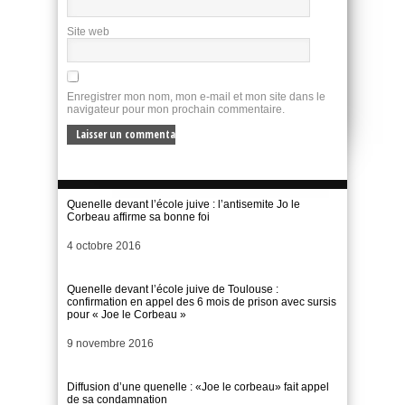
Site web
Enregistrer mon nom, mon e-mail et mon site dans le
navigateur pour mon prochain commentaire.
Quenelle devant l’école juive : l’antisemite Jo le
Corbeau affirme sa bonne foi
Date
4 octobre 2016
Quenelle devant l’école juive de Toulouse :
confirmation en appel des 6 mois de prison avec sursis
pour « Joe le Corbeau »
Date
9 novembre 2016
Diffusion d’une quenelle : «Joe le corbeau» fait appel
de sa condamnation