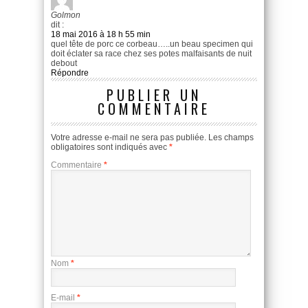
Golmon
dit :
18 mai 2016 à 18 h 55 min
quel tête de porc ce corbeau…..un beau specimen qui
doit éclater sa race chez ses potes malfaisants de nuit
debout
Répondre
PUBLIER UN
COMMENTAIRE
Votre adresse e-mail ne sera pas publiée.
Les champs
obligatoires sont indiqués avec
*
Commentaire
*
Nom
*
E-mail
*