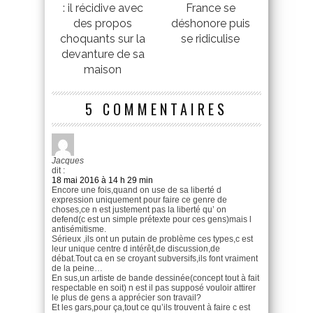
: il récidive avec
France se
des propos
déshonore puis
choquants sur la
se ridiculise
devanture de sa
maison
5 COMMENTAIRES
Jacques
dit :
18 mai 2016 à 14 h 29 min
Encore une fois,quand on use de sa liberté d
expression uniquement pour faire ce genre de
choses,ce n est justement pas la liberté qu’ on
defend(c est un simple prétexte pour ces gens)mais l
antisémitisme.
Sérieux ,ils ont un putain de problème ces types,c est
leur unique centre d intérêt,de discussion,de
débat.Tout ca en se croyant subversifs,ils font vraiment
de la peine…
En sus,un artiste de bande dessinée(concept tout à fait
respectable en soit) n est il pas supposé vouloir attirer
le plus de gens a apprécier son travail?
Et les gars,pour ça,tout ce qu’ils trouvent à faire c est