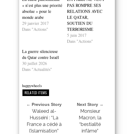
« n’est plus une priorité
PAS ROMPRE SES
absolue » pour le
RELATIONS AVEC
monde arabe
LE QATAR,
29 janvier 2017
SOUTIEN DU
Dans "Actions"
TERRORISME
5 juin 2017
Dans "Actions"
La guerre silencieuse
du Qatar contre Israël
30 juillet 2026
Dans "Actualités"
happywheels
RELATED ITEMS
← Previous Story
Next Story →
Waleed al-
Monsieur
Husseini : “La
Macron, la
France a cédé à
“bestialité
l’islamisation”
infâme”