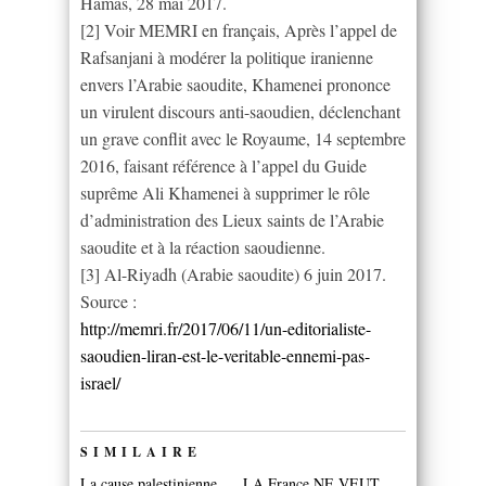
Hamas, 28 mai 2017.
[2] Voir MEMRI en français, Après l’appel de
Rafsanjani à modérer la politique iranienne
envers l’Arabie saoudite, Khamenei prononce
un virulent discours anti-saoudien, déclenchant
un grave conflit avec le Royaume, 14 septembre
2016, faisant référence à l’appel du Guide
suprême Ali Khamenei à supprimer le rôle
d’administration des Lieux saints de l’Arabie
saoudite et à la réaction saoudienne.
[3] Al-Riyadh (Arabie saoudite) 6 juin 2017.
Source :
http://memri.fr/2017/06/11/un-editorialiste-
saoudien-liran-est-le-veritable-ennemi-pas-
israel/
SIMILAIRE
La cause palestinienne
LA France NE VEUT