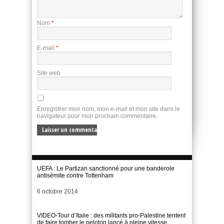
Nom
*
E-mail
*
Site web
Enregistrer mon nom, mon e-mail et mon site dans le
navigateur pour mon prochain commentaire.
UEFA : Le Partizan sanctionné pour une banderole
antisémite contre Tottenham
Date
6 octobre 2014
VIDEO-Tour d’Italie : des militants pro-Palestine tentent
de faire tomber le peloton lancé à pleine vitesse