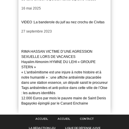
Date
16 mai 2025
VIDEO :La banderole du juif au nez crochu de Civitas
Date
27 septembre 2023
RIMA HASSAN VICTIME D’UNE AGRESSION
SEXUELLE LORS DE VACANCES
Hayalim Almonim HYMNE DU LEHI « GROUPE
STERN »
« L’antisémitisme est une injure à notre histoire et à
notre humanité » : une affiche antisémite placardée
dans une station essence, un député saisit le procureur
Tags antisémites et anti-police dans cette ville de l’Oise
: les auteurs identifiés
12.000 Euros par mois le pauvre maire de Saint Denis
Bagayoko épinglé par le Canard Enchaine
ACCUEIL
ACCUEIL
CONTACT
LA RÉDACTION LDJ
LIGUE DE DÉFENSE JUIVE