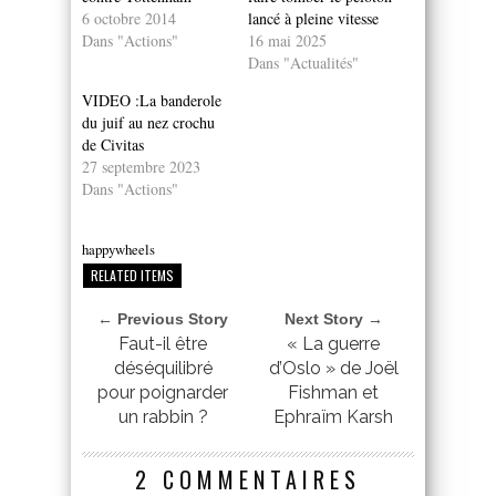
6 octobre 2014
lancé à pleine vitesse
Dans "Actions"
16 mai 2025
Dans "Actualités"
VIDEO :La banderole
du juif au nez crochu
de Civitas
27 septembre 2023
Dans "Actions"
happywheels
RELATED ITEMS
← Previous Story
Next Story →
Faut-il être
« La guerre
déséquilibré
d’Oslo » de Joël
pour poignarder
Fishman et
un rabbin ?
Ephraïm Karsh
2 COMMENTAIRES