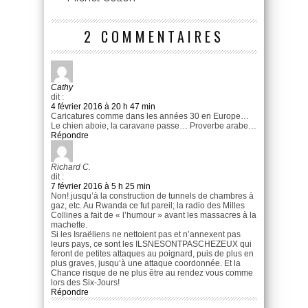
2 COMMENTAIRES
Cathy
dit :
4 février 2016 à 20 h 47 min
Caricatures comme dans les années 30 en Europe…
Le chien aboie, la caravane passe… Proverbe arabe…
Répondre
Richard C.
dit :
7 février 2016 à 5 h 25 min
Non! jusqu’à la construction de tunnels de chambres à
gaz, etc. Au Rwanda ce fut pareil; la radio des Milles
Collines a fait de « l’humour » avant les massacres à la
machette.
Si les Israëliens ne nettoient pas et n’annexent pas
leurs pays, ce sont les ILSNESONTPASCHEZEUX qui
feront de petites attaques au poignard, puis de plus en
plus graves, jusqu’à une attaque coordonnée. Et la
Chance risque de ne plus être au rendez vous comme
lors des Six-Jours!
Répondre