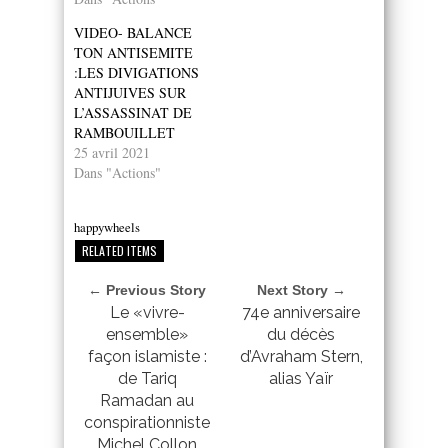
VIDEO- BALANCE
TON ANTISEMITE
:LES DIVIGATIONS
ANTIJUIVES SUR
L’ASSASSINAT DE
RAMBOUILLET
25 avril 2021
Dans "Actions"
happywheels
RELATED ITEMS
← Previous Story
Next Story →
Le «vivre-
74e anniversaire
ensemble»
du décès
façon islamiste :
d’Avraham Stern,
de Tariq
alias Yaïr
Ramadan au
conspirationniste
Michel Collon