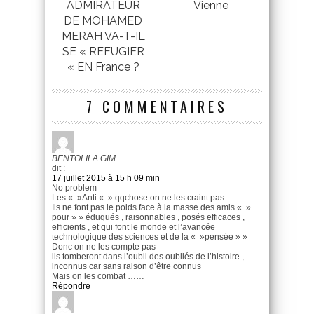
ADMIRATEUR
Vienne
DE MOHAMED
MERAH VA-T-IL
SE « REFUGIER
« EN France ?
7 COMMENTAIRES
BENTOLILA GIM
dit :
17 juillet 2015 à 15 h 09 min
No problem
Les « »Anti « » qqchose on ne les craint pas
Ils ne font pas le poids face à la masse des amis « »
pour » » éduqués , raisonnables , posés efficaces ,
efficients , et qui font le monde et l’avancée
technologique des sciences et de la « »pensée » »
Donc on ne les compte pas
ils tomberont dans l’oubli des oubliés de l’histoire ,
inconnus car sans raison d’être connus
Mais on les combat ……
Répondre