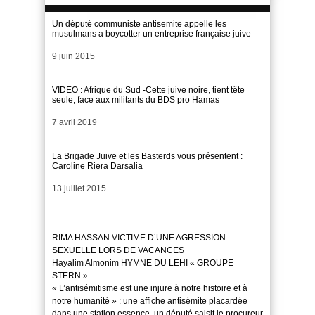
Un député communiste antisemite appelle les
musulmans a boycotter un entreprise française juive
Date
9 juin 2015
VIDEO : Afrique du Sud -Cette juive noire, tient tête
seule, face aux militants du BDS pro Hamas
Date
7 avril 2019
La Brigade Juive et les Basterds vous présentent :
Caroline Riera Darsalia
Date
13 juillet 2015
RIMA HASSAN VICTIME D’UNE AGRESSION
SEXUELLE LORS DE VACANCES
Hayalim Almonim HYMNE DU LEHI « GROUPE
STERN »
« L’antisémitisme est une injure à notre histoire et à
notre humanité » : une affiche antisémite placardée
dans une station essence, un député saisit le procureur