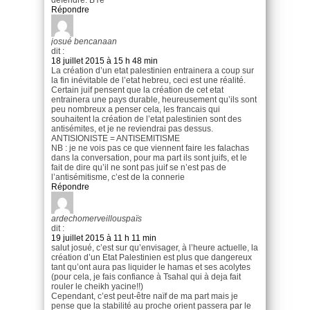
Répondre
josué bencanaan
dit :
18 juillet 2015 à 15 h 48 min
La création d’un etat palestinien entrainera a coup sur
la fin inévitable de l’etat hebreu, ceci est une réalité.
Certain juif pensent que la création de cet etat
entrainera une pays durable, heureusement qu’ils sont
peu nombreux a penser cela, les francais qui
souhaitent la création de l’etat palestinien sont des
antisémites, et je ne reviendrai pas dessus.
ANTISIONISTE = ANTISEMITISME
NB : je ne vois pas ce que viennent faire les falachas
dans la conversation, pour ma part ils sont juifs, et le
fait de dire qu’il ne sont pas juif se n’est pas de
l’antisémitisme, c’est de la connerie
Répondre
ardechomerveillouspaïs
dit :
19 juillet 2015 à 11 h 11 min
salut josué, c’est sur qu’envisager, à l’heure actuelle, la
création d’un Etat Palestinien est plus que dangereux
tant qu’ont aura pas liquider le hamas et ses acolytes
(pour cela, je fais confiance à Tsahal qui à deja fait
rouler le cheikh yacine!!)
Cependant, c’est peut-être naïf de ma part mais je
pense que la stabilité au proche orient passera par le