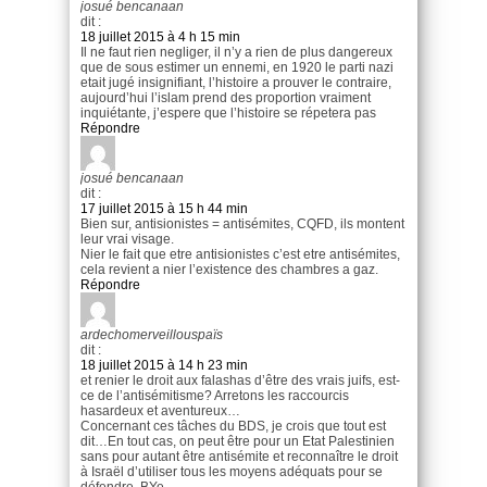
josué bencanaan
dit :
18 juillet 2015 à 4 h 15 min
Il ne faut rien negliger, il n’y a rien de plus dangereux
que de sous estimer un ennemi, en 1920 le parti nazi
etait jugé insignifiant, l’histoire a prouver le contraire,
aujourd’hui l’islam prend des proportion vraiment
inquiétante, j’espere que l’histoire se répetera pas
Répondre
josué bencanaan
dit :
17 juillet 2015 à 15 h 44 min
Bien sur, antisionistes = antisémites, CQFD, ils montent
leur vrai visage.
Nier le fait que etre antisionistes c’est etre antisémites,
cela revient a nier l’existence des chambres a gaz.
Répondre
ardechomerveillouspaïs
dit :
18 juillet 2015 à 14 h 23 min
et renier le droit aux falashas d’être des vrais juifs, est-
ce de l’antisémitisme? Arretons les raccourcis
hasardeux et aventureux…
Concernant ces tâches du BDS, je crois que tout est
dit…En tout cas, on peut être pour un Etat Palestinien
sans pour autant être antisémite et reconnaître le droit
à Israël d’utiliser tous les moyens adéquats pour se
défendre. BYe