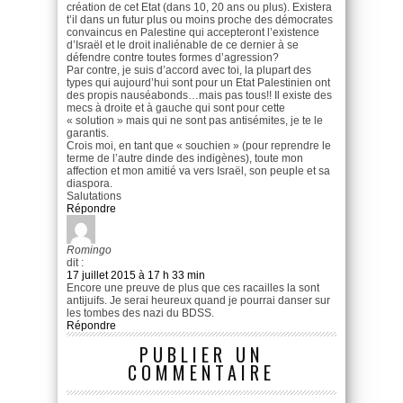
création de cet Etat (dans 10, 20 ans ou plus). Existera
t’il dans un futur plus ou moins proche des démocrates
convaincus en Palestine qui accepteront l’existence
d’Israël et le droit inaliénable de ce dernier à se
défendre contre toutes formes d’agression?
Par contre, je suis d’accord avec toi, la plupart des
types qui aujourd’hui sont pour un Etat Palestinien ont
des propis nauséabonds…mais pas tous!! Il existe des
mecs à droite et à gauche qui sont pour cette
« solution » mais qui ne sont pas antisémites, je te le
garantis.
Crois moi, en tant que « souchien » (pour reprendre le
terme de l’autre dinde des indigènes), toute mon
affection et mon amitié va vers Israël, son peuple et sa
diaspora.
Salutations
Répondre
Romingo
dit :
17 juillet 2015 à 17 h 33 min
Encore une preuve de plus que ces racailles la sont
antijuifs. Je serai heureux quand je pourrai danser sur
les tombes des nazi du BDSS.
Répondre
PUBLIER UN
COMMENTAIRE