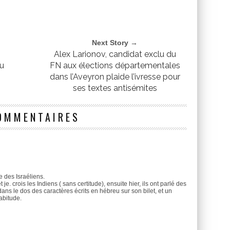
Next Story →
Alex Larionov, candidat exclu du
ou
FN aux élections départementales
dans l’Aveyron plaide l’ivresse pour
ses textes antisémites
OMMENTAIRES
e des Israéliens.
 je. crois les Indiens ( sans certitude), ensuite hier, ils ont parlé des
ns le dos des caractères écrits en hébreu sur son bilet, et un
abitude.