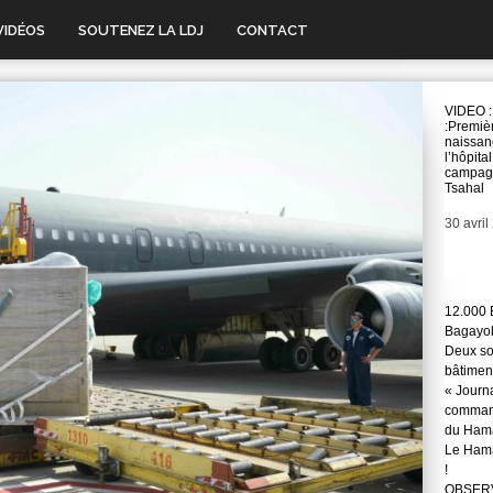
VIDÉOS
SOUTENEZ LA LDJ
CONTACT
VIDEO :
:Premiè
naissan
l’hôpita
campag
Tsahal
Date
30 avril
12.000 
Bagayok
Deux so
bâtimen
« Journ
command
du Hama
Le Hama
!
OBSERVA