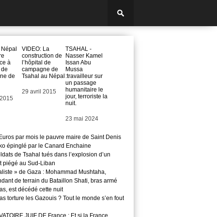
 Népal
VIDEO: La
TSAHAL -
re
construction de
Nasser Kamel
ce à
l’hôpital de
Issan Abu
l de
campagne de
Mussa
ne de
Tsahal au Népal
:travailleur sur
un passage
humanitaire le
Date
29 avril 2015
jour, terroriste la
 2015
nuit.
Date
23 mai 2024
Euros par mois le pauvre maire de Saint Denis
o épinglé par le Canard Enchaine
ldats de Tsahal tués dans l’explosion d’un
t piégé au Sud-Liban
aliste » de Gaza : Mohammad Mushtaha,
ant de terrain du Bataillon Shati, bras armé
s, est décédé cette nuit
s torture les Gazouis ? Tout le monde s’en fout
TOIRE JUIF DE France : Et si la France