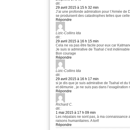
dit :
29 avril 2015 à 15 h 32 min
J’ai une profonde admiration pour l’Armée de D
se produisent des catastrophes telles que celle-c
Répondre
Lizic-Collins Ida
dit :
29 avril 2015 à 16 h 15 min
Cela ne va pas être facile pour eux car Katman
Je suis si admirative de Tsahal c’est indéniable
Bon courage
Répondre
Lizic-Collins Ida
dit :
29 avril 2015 à 16 h 17 min
si je dis que je suis admirative de Tsahal et du
et démunie , je ne suis pas dans l’exagération
Répondre
Richard C.
dit :
1 mai 2015 à 17 h 09 min
Les népalais ne sont pas, à ma connaissance a
raisons humanitaires. A tort!
Répondre