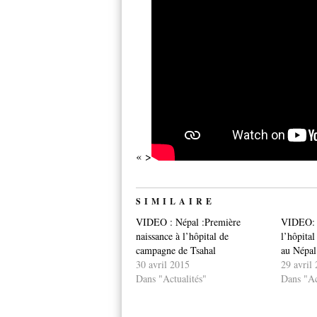
« >
SIMILAIRE
VIDEO : Népal :Première
VIDEO: L
naissance à l’hôpital de
l’hôpita
campagne de Tsahal
au Népal
30 avril 2015
29 avril
Dans "Actualités"
Dans "Ac