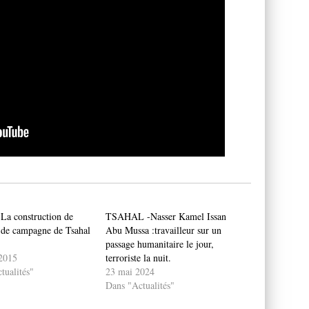
a construction de
TSAHAL -Nasser Kamel Issan
l de campagne de Tsahal
Abu Mussa :travailleur sur un
passage humanitaire le jour,
 2015
terroriste la nuit.
tualités"
23 mai 2024
Dans "Actualités"