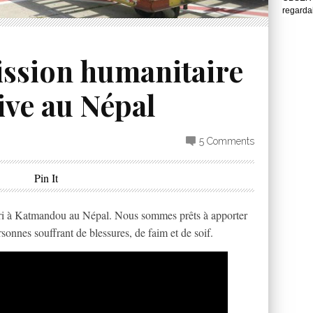
regarda
ssion humanitaire
ive au Népal
5 Comments
Pin It
rri à Katmandou au Népal. Nous sommes prêts à apporter
rsonnes souffrant de blessures, de faim et de soif.