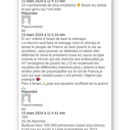
15 mars 2024 à 11 h 15 min
Un nazislamiste de plus neutralisé
Bravo au soldat
et aux gens qui l’ont aidé.
Répondre
Franccomtois
dit :
15 mars 2024 à 11 h 16 min
D´oú l´intêret d´Israel de faire le ménage!
Le mecron veut faire le ménage chez le zilinsky et
laisse le peuple de France se faire pourrir la vie au
quotidien, sans pouvoir se défendre,ni même être
défendu!Je serai le président russe et j´aurai un type
comme le micron qui me cherche des embrouilles,je
m?´arrangerai de pourrir les J.O en soutenant les
racailles de différentes manieres,plus j´aiderai á faire
rentrer plein de psychopathe sur le sol de France,je
suis sur que certains pays y ont pensé,l´Algérie par
exemple
!
Paix á Israel
,paix aux peuples souffrant de la guerre
Répondre
Franccomtois
dit :
15 mars 2024 à 11 h 41 min
-RFI
20.2K Abonnés
Burkina Faso: 500 000 personnes vivant sous blocus
n’ont pas eu accès à l’aide humanitaire en 2023