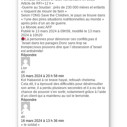
Article de RFI • 12 h •
-Guerre au Soudan : près de 230 000 mères et enfants
« risquent de mourir de faim »
Selon l’ONG Save the Children, le pays se trouve dans
« l’une des pires situations nutritionnelles au monde »
après près d’un an de guerre.
Le Monde avec AFP
Publié le 13 mars 2024 à 09h58, modifié le 13 mars
2024 à 10h20
Lá personnes pour dénoncer ces conflits,pas d
´Israel dans les parages.Donc sans trop se
tromper,nous pouvons dire que l´obssession d´Israel
est antisémite!
Répondre
Lior
dit :
15 mars 2024 à 20 h 58 min
Kol Hakavod à ce brave hayal, refouah chelema.
Cela dit, il a éprouvé des difficultés pour dévérrouiller
son arme, il a perdu plusieurs secondes et il a eu de la
chance de pouvoir s’en sortir, notamment grâce à l’aide
d’un client qui a maintenu au sol le terroriste.
Répondre
V
dit :
16 mars 2024 à 13 h 36 min
« le soldat »