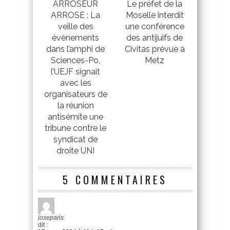
ARROSEUR
Le préfet de la
ARROSE : La
Moselle interdit
veille des
une conférence
évènements
des antijuifs de
dans l’amphi de
Civitas prévue à
Sciences-Po,
Metz
l’UEJF signait
avec les
organisateurs de
la réunion
antisémite une
tribune contre le
syndicat de
droite UNI
5 COMMENTAIRES
joseparis
dit :