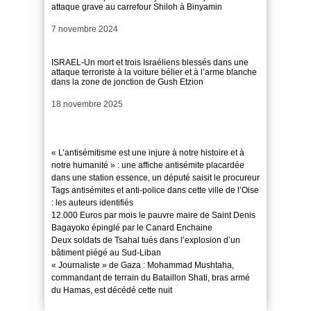
attaque grave au carrefour Shiloh à Binyamin
Date
7 novembre 2024
ISRAEL-Un mort et trois Israéliens blessés dans une
attaque terroriste à la voiture bélier et à l’arme blanche
dans la zone de jonction de Gush Etzion
Date
18 novembre 2025
« L’antisémitisme est une injure à notre histoire et à
notre humanité » : une affiche antisémite placardée
dans une station essence, un député saisit le procureur
Tags antisémites et anti-police dans cette ville de l’Oise
: les auteurs identifiés
12.000 Euros par mois le pauvre maire de Saint Denis
Bagayoko épinglé par le Canard Enchaine
Deux soldats de Tsahal tués dans l’explosion d’un
bâtiment piégé au Sud-Liban
« Journaliste » de Gaza : Mohammad Mushtaha,
commandant de terrain du Bataillon Shati, bras armé
du Hamas, est décédé cette nuit