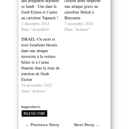
aux poignards déjouées
citoyen armé empêche
ce lundi : Une dans le
une attaque grave au
Gush Etzion et l’autre
carrefour Shiloh à
au carrefour Tapuach !
Binyamin
1 décembre 2014
7 novembre 2024
Dans "Actualités"
Dans "Actions"
ISRAEL-Un mort et
trois Israéliens blessés
dans une attaque
terroriste à la voiture
bélier et à l’arme
blanche dans la zone de
jonction de Gush
Etzion
18 novembre 2025
Dans "Actions"
happywheels
RELATED ITEMS
← Previous Story
Next Story →