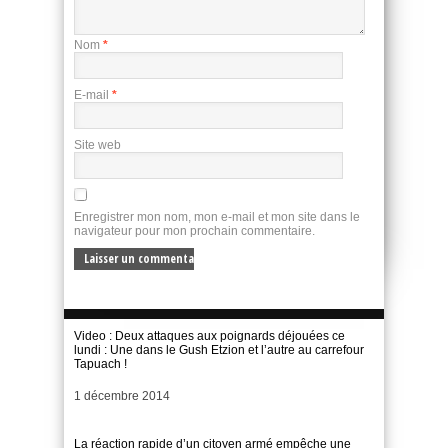
Nom
*
E-mail
*
Site web
Enregistrer mon nom, mon e-mail et mon site dans le
navigateur pour mon prochain commentaire.
Video : Deux attaques aux poignards déjouées ce
lundi : Une dans le Gush Etzion et l’autre au carrefour
Tapuach !
Date
1 décembre 2014
La réaction rapide d’un citoyen armé empêche une