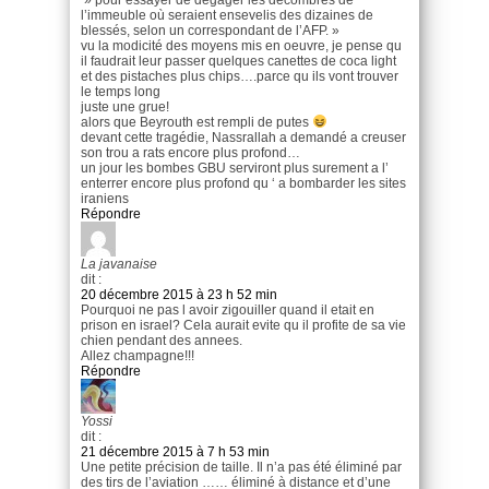
» pour essayer de dégager les décombres de
l’immeuble où seraient ensevelis des dizaines de
blessés, selon un correspondant de l’AFP. »
vu la modicité des moyens mis en oeuvre, je pense qu
il faudrait leur passer quelques canettes de coca light
et des pistaches plus chips….parce qu ils vont trouver
le temps long
juste une grue!
alors que Beyrouth est rempli de putes
devant cette tragédie, Nassrallah a demandé a creuser
son trou a rats encore plus profond…
un jour les bombes GBU serviront plus surement a l’
enterrer encore plus profond qu ‘ a bombarder les sites
iraniens
Répondre
La javanaise
dit :
20 décembre 2015 à 23 h 52 min
Pourquoi ne pas l avoir zigouiller quand il etait en
prison en israel? Cela aurait evite qu il profite de sa vie
chien pendant des annees.
Allez champagne!!!
Répondre
Yossi
dit :
21 décembre 2015 à 7 h 53 min
Une petite précision de taille. Il n’a pas été éliminé par
des tirs de l’aviation …… éliminé à distance et d’une