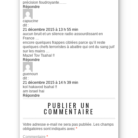
précision foudroyante……
Répondre
capucine
dit :
21 décembre 2015 à 13 h 55 min
aucun bruit et un silence radio assourdissant en
France …
encore quelques frappes ciblées parce qu’il reste
quelques chefs terroristes à abattre qui ont du sang juif
sur les mains …
Mazel Tov Tsahal !!
Répondre
guenoun
dit :
21 décembre 2015 à 14 h 39 min
kol hakavod tsahal !!
am israel hai
Répondre
PUBLIER UN
COMMENTAIRE
Votre adresse e-mail ne sera pas publiée.
Les champs
obligatoires sont indiqués avec
*
Commentaire
*