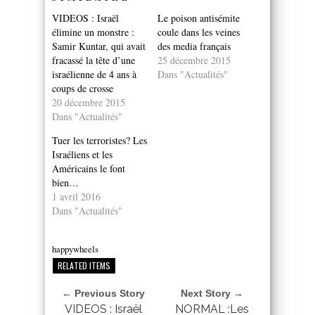
VIDEOS : Israël
Le poison antisémite
élimine un monstre :
coule dans les veines
Samir Kuntar, qui avait
des media français
fracassé la tête d’une
25 décembre 2015
israélienne de 4 ans à
Dans "Actualités"
coups de crosse
20 décembre 2015
Dans "Actualités"
Tuer les terroristes? Les
Israéliens et les
Américains le font
bien…
1 avril 2016
Dans "Actualités"
happywheels
RELATED ITEMS
← Previous Story
Next Story →
VIDEOS : Israël
NORMAL :Les