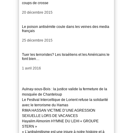
coups de crosse
Date
20 décembre 2015
Le poison antisémite coule dans les veines des media
français
Date
25 décembre 2015
Tuer les terroristes? Les Israéliens et les Américains le
font bien…
Date
1 avril 2016
Aulnay-sous-Bois : la justice valide la fermeture de la
mosquée de Chanteloup
Le Festival Interceltique de Lorient refuse la solidarité
avec le terrorisme du Hamas
RIMA HASSAN VICTIME D’UNE AGRESSION
SEXUELLE LORS DE VACANCES
Hayalim Almonim HYMNE DU LEHI « GROUPE
STERN »
« L’antisémitisme est une injure à notre histoire et à