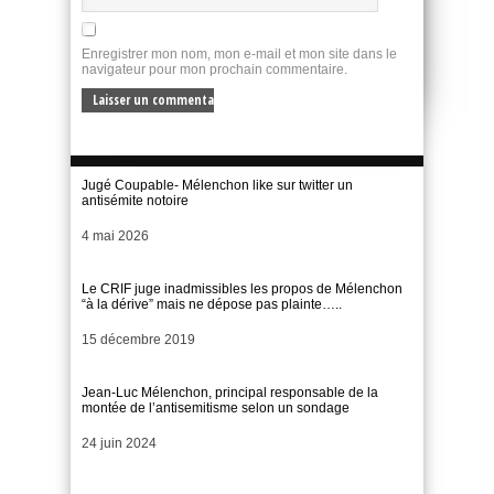
Enregistrer mon nom, mon e-mail et mon site dans le
navigateur pour mon prochain commentaire.
Jugé Coupable- Mélenchon like sur twitter un
antisémite notoire
Date
4 mai 2026
Le CRIF juge inadmissibles les propos de Mélenchon
“à la dérive” mais ne dépose pas plainte…..
Date
15 décembre 2019
Jean-Luc Mélenchon, principal responsable de la
montée de l’antisemitisme selon un sondage
Date
24 juin 2024