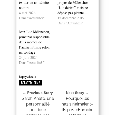
twitter un antisémite
propos de Mélenchon
notoire
“à la dérive” mais ne
4 mai 2026
dépose pas plainte…..
Dans "Actualités"
15 décembre 2019
Dans "Actualités"
Jean-Luc Mélenchon,
principal responsable
de la montée de
l’antisemitisme selon
un sondage
24 juin 2024
Dans "Actualités"
happywheels
RELATED ITEMS
← Previous Story
Next Story →
Sarah Knafo, une
Pourquoi les
personnalité
nazis n’aimaient-
politique
ils pas «Bambi»