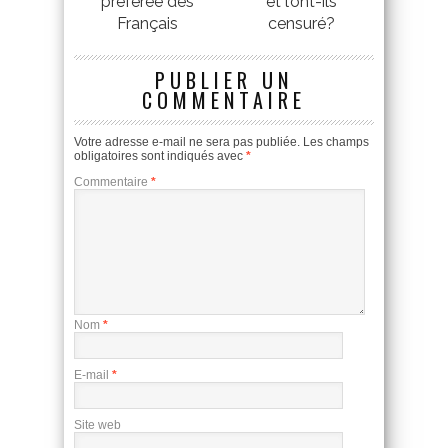
préférée des
et l’ont-ils
Français
censuré?
PUBLIER UN
COMMENTAIRE
Votre adresse e-mail ne sera pas publiée.
Les champs
obligatoires sont indiqués avec
*
Commentaire
*
Nom
*
E-mail
*
Site web