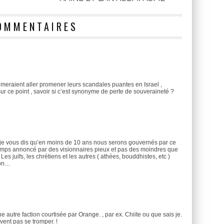
OMMENTAIRES
aimeraient aller promener leurs scandales puantes en Israel ,
r sur ce point , savoir si c’est synonyme de perte de souveraineté ?
d je vous dis qu’en moins de 10 ans nous serons gouvernés par ce
emps annoncé par des visionnaires pieux et pas des moindres que
juifs, les chrétiens et les autres ( athées, bouddhistes, etc )
ion…
e autre faction courtisée par Orange. , par ex. Chiite ou que sais je.
vent pas se tromper. !