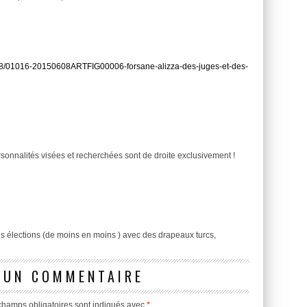
06/08/01016-20150608ARTFIG00006-forsane-alizza-des-juges-et-des-
ersonnalités visées et recherchées sont de droite exclusivement !
es élections (de moins en moins ) avec des drapeaux turcs,
 UN COMMENTAIRE
champs obligatoires sont indiqués avec
*