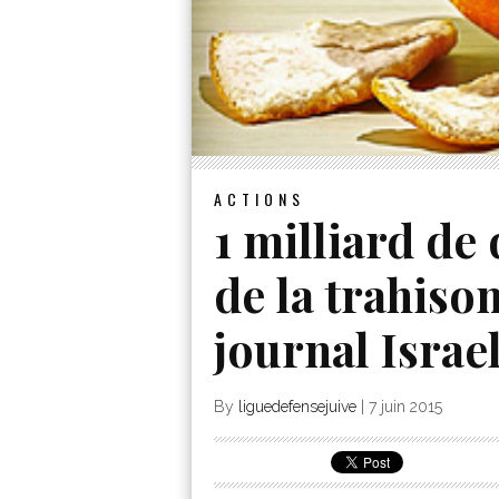
ACTIONS
1 milliard de 
de la trahiso
journal Isra
By
liguedefensejuive
|
7 juin 2015