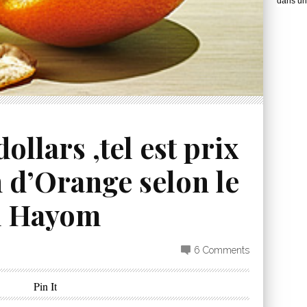
dans une
dollars ,tel est prix
n d’Orange selon le
el Hayom
6 Comments
Pin It