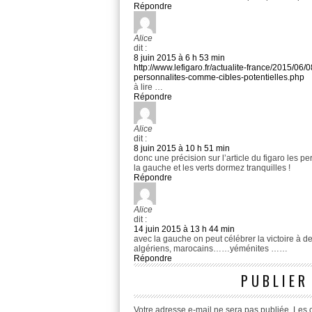
Répondre
Alice
dit :
8 juin 2015 à 6 h 53 min
http://www.lefigaro.fr/actualite-france/2015/
personnalites-comme-cibles-potentielles.php
à lire …
Répondre
Alice
dit :
8 juin 2015 à 10 h 51 min
donc une précision sur l’article du figaro les p
la gauche et les verts dormez tranquilles !
Répondre
Alice
dit :
14 juin 2015 à 13 h 44 min
avec la gauche on peut célébrer la victoire à d
algériens, marocains……yéménites ……
Répondre
PUBLIER
Votre adresse e-mail ne sera pas publiée.
Les 