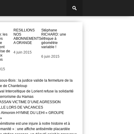
RESILLIONS
Stéphane
: les
NOS
RICHARD: une
és
ABONNEMENTS
éthique à
ge
A ORANGE
géométrie
ent
variable !
rise de
Date
4 juin 2015
ux
Date
6 juin 2015
ns
2015
ous-Bois : la justice valide la fermeture de la
e de Chanteloup
val Interceltique de Lorient refuse la solidarité
 terrorisme du Hamas
ASSAN VICTIME D’UNE AGRESSION
LLE LORS DE VACANCES
m Almonim HYMNE DU LEHI « GROUPE
»
sémitisme est une injure à notre histoire et à
manité » : une affiche antisémite placardée