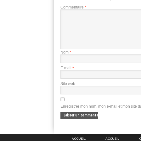
Commentaire
*
Nom
*
E-mail
*
Site web
Enregistrer mon nom, mon e-mail et mon site 
ACCUEIL
ACCUEIL