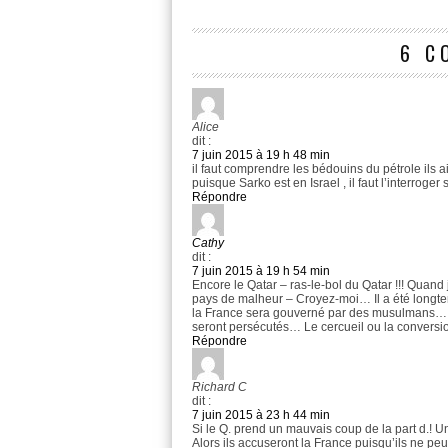
6 C
Alice
dit :
7 juin 2015 à 19 h 48 min
il faut comprendre les bédouins du pétrole ils 
puisque Sarko est en Israel , il faut l’interroge
Répondre
Cathy
dit :
7 juin 2015 à 19 h 54 min
Encore le Qatar – ras-le-bol du Qatar !!! Quan
pays de malheur – Croyez-moi… Il a été longt
la France sera gouverné par des musulmans… Les 
seront persécutés… Le cercueil ou la convers
Répondre
Richard C
dit :
7 juin 2015 à 23 h 44 min
Si le Q. prend un mauvais coup de la part d.! Un
Alors ils accuseront la France puisqu’ils ne peu