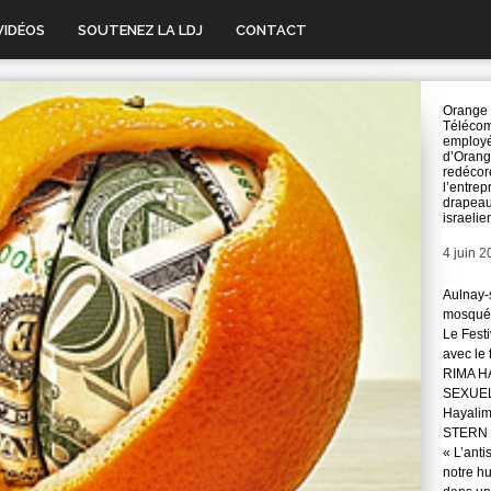
VIDÉOS
SOUTENEZ LA LDJ
CONTACT
Orange
Télécom
employ
d’Oran
redécor
l’entrep
drapea
israelie
Date
4 juin 
Aulnay-s
mosqué
Le Festi
avec le
RIMA H
SEXUE
Hayali
STERN 
« L’anti
notre hu