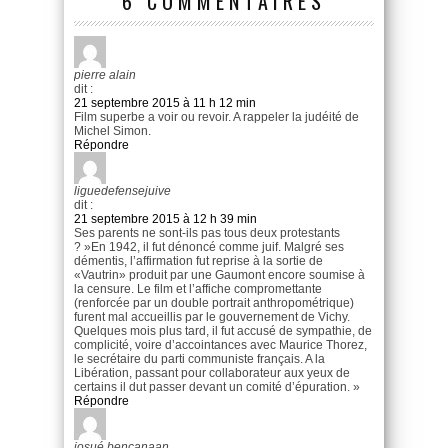
6 COMMENTAIRES
pierre alain
dit :
21 septembre 2015 à 11 h 12 min
Film superbe a voir ou revoir. A rappeler la judéité de
Michel Simon.
Répondre
liguedefensejuive
dit :
21 septembre 2015 à 12 h 39 min
Ses parents ne sont-ils pas tous deux protestants
? »En 1942, il fut dénoncé comme juif. Malgré ses
démentis, l’affirmation fut reprise à la sortie de
«Vautrin» produit par une Gaumont encore soumise à
la censure. Le film et l’affiche compromettante
(renforcée par un double portrait anthropométrique)
furent mal accueillis par le gouvernement de Vichy.
Quelques mois plus tard, il fut accusé de sympathie, de
complicité, voire d’accointances avec Maurice Thorez,
le secrétaire du parti communiste français. A la
Libération, passant pour collaborateur aux yeux de
certains il dut passer devant un comité d’épuration. »
Répondre
josué bencanaan