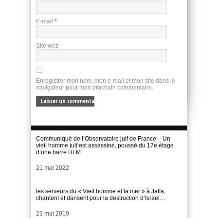
E-mail
*
Site web
Enregistrer mon nom, mon e-mail et mon site dans le
navigateur pour mon prochain commentaire.
Communiqué de l’Observatoire juif de France – Un
vieil homme juif est assassiné, poussé du 17e étage
d’une barre HLM
Date
21 mai 2022
les serveurs du « Vieil homme et la mer » à Jaffa,
chantent et dansent pour la destruction d’Israël…
Date
23 mai 2019