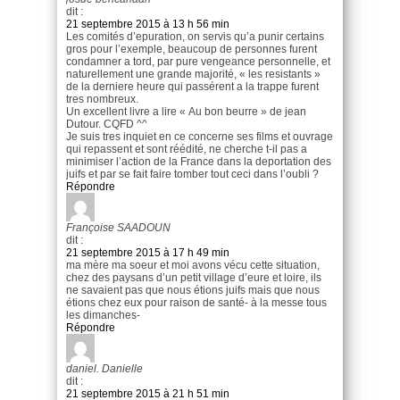
dit :
21 septembre 2015 à 13 h 56 min
Les comités d’epuration, on servis qu’a punir certains
gros pour l’exemple, beaucoup de personnes furent
condamner a tord, par pure vengeance personnelle, et
naturellement une grande majorité, « les resistants »
de la derniere heure qui passérent a la trappe furent
tres nombreux.
Un excellent livre a lire « Au bon beurre » de jean
Dutour. CQFD ^^
Je suis tres inquiet en ce concerne ses films et ouvrage
qui repassent et sont réédité, ne cherche t-il pas a
minimiser l’action de la France dans la deportation des
juifs et par se fait faire tomber tout ceci dans l’oubli ?
Répondre
Françoise SAADOUN
dit :
21 septembre 2015 à 17 h 49 min
ma mère ma soeur et moi avons vécu cette situation,
chez des paysans d’un petit village d’eure et loire, ils
ne savaient pas que nous étions juifs mais que nous
étions chez eux pour raison de santé- à la messe tous
les dimanches-
Répondre
daniel. Danielle
dit :
21 septembre 2015 à 21 h 51 min