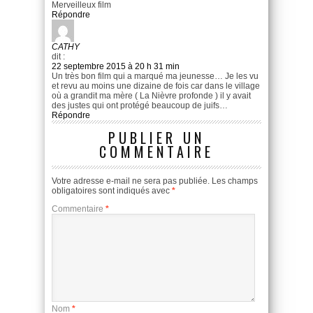
Merveilleux film
Répondre
CATHY
dit :
22 septembre 2015 à 20 h 31 min
Un très bon film qui a marqué ma jeunesse… Je les vu
et revu au moins une dizaine de fois car dans le village
où a grandit ma mère ( La Nièvre profonde ) il y avait
des justes qui ont protégé beaucoup de juifs…
Répondre
PUBLIER UN
COMMENTAIRE
Votre adresse e-mail ne sera pas publiée.
Les champs
obligatoires sont indiqués avec
*
Commentaire
*
Nom
*