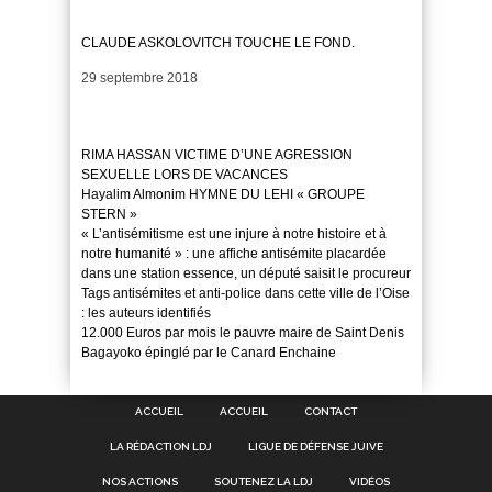
CLAUDE ASKOLOVITCH TOUCHE LE FOND.
Date
29 septembre 2018
RIMA HASSAN VICTIME D’UNE AGRESSION
SEXUELLE LORS DE VACANCES
Hayalim Almonim HYMNE DU LEHI « GROUPE
STERN »
« L’antisémitisme est une injure à notre histoire et à
notre humanité » : une affiche antisémite placardée
dans une station essence, un député saisit le procureur
Tags antisémites et anti-police dans cette ville de l’Oise
: les auteurs identifiés
12.000 Euros par mois le pauvre maire de Saint Denis
Bagayoko épinglé par le Canard Enchaine
ACCUEIL
ACCUEIL
CONTACT
LA RÉDACTION LDJ
LIGUE DE DÉFENSE JUIVE
NOS ACTIONS
SOUTENEZ LA LDJ
VIDÉOS