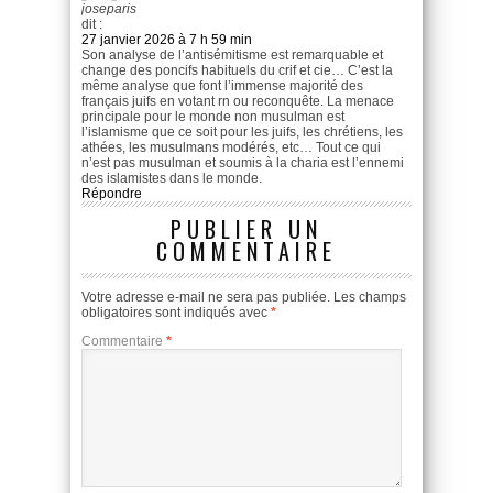
joseparis
dit :
27 janvier 2026 à 7 h 59 min
Son analyse de l’antisémitisme est remarquable et
change des poncifs habituels du crif et cie… C’est la
même analyse que font l’immense majorité des
français juifs en votant rn ou reconquête. La menace
principale pour le monde non musulman est
l’islamisme que ce soit pour les juifs, les chrétiens, les
athées, les musulmans modérés, etc… Tout ce qui
n’est pas musulman et soumis à la charia est l’ennemi
des islamistes dans le monde.
Répondre
PUBLIER UN
COMMENTAIRE
Votre adresse e-mail ne sera pas publiée.
Les champs
obligatoires sont indiqués avec
*
Commentaire
*