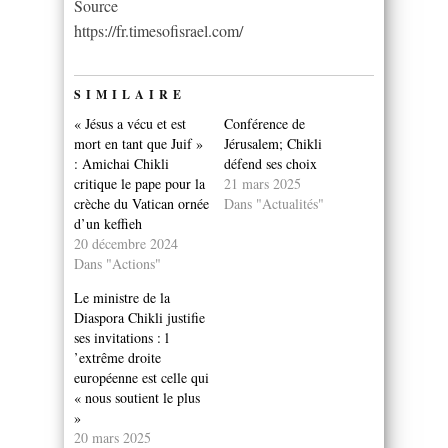
Source
https://fr.timesofisrael.com/
SIMILAIRE
« Jésus a vécu et est
Conférence de
mort en tant que Juif »
Jérusalem; Chikli
: Amichai Chikli
défend ses choix
critique le pape pour la
21 mars 2025
crèche du Vatican ornée
Dans "Actualités"
d’un keffieh
20 décembre 2024
Dans "Actions"
Le ministre de la
Diaspora Chikli justifie
ses invitations : l
’extrême droite
européenne est celle qui
« nous soutient le plus
»
20 mars 2025