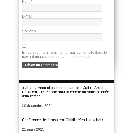
Nom
*
E-mail
*
Site web
Enregistrer mon nom, mon e-mail et mon site dans le
navigateur pour mon prochain commentaire.
« Jésus a vécu et est mort en tant que Juif » : Amichai
Chikli critique le pape pour la crèche du Vatican ornée
d’un keffieh
Date
20 décembre 2024
Conférence de Jérusalem; Chikli défend ses choix
Date
21 mars 2025