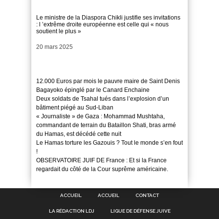
Le ministre de la Diaspora Chikli justifie ses invitations
: l ’extrême droite européenne est celle qui « nous
soutient le plus »
Date
20 mars 2025
12.000 Euros par mois le pauvre maire de Saint Denis
Bagayoko épinglé par le Canard Enchaine
Deux soldats de Tsahal tués dans l’explosion d’un
bâtiment piégé au Sud-Liban
« Journaliste » de Gaza : Mohammad Mushtaha,
commandant de terrain du Bataillon Shati, bras armé
du Hamas, est décédé cette nuit
Le Hamas torture les Gazouis ? Tout le monde s’en fout
!
OBSERVATOIRE JUIF DE France : Et si la France
regardait du côté de la Cour suprême américaine.
ACCUEIL
ACCUEIL
CONTACT
LA RÉDACTION LDJ
LIGUE DE DÉFENSE JUIVE