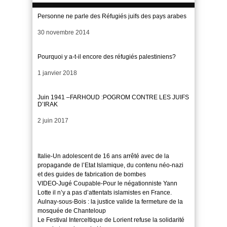
Personne ne parle des Réfugiés juifs des pays arabes
Date
30 novembre 2014
Pourquoi y a-t-il encore des réfugiés palestiniens?
Date
1 janvier 2018
Juin 1941 –FARHOUD :POGROM CONTRE LES JUIFS
D’IRAK
Date
2 juin 2017
Italie-Un adolescent de 16 ans arrêté avec de la
propagande de l’Etat Islamique, du contenu néo-nazi
et des guides de fabrication de bombes
VIDEO-Jugé Coupable-Pour le négationniste Yann
Lotte il n’y a pas d’attentats islamistes en France.
Aulnay-sous-Bois : la justice valide la fermeture de la
mosquée de Chanteloup
Le Festival Interceltique de Lorient refuse la solidarité