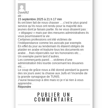
David92
dit :
15 septembre 2025 à 21 h 17 min
Ils ont bien fait de nous chasser ….c’est le plus grand
service qu’ils nous ont rendu pour la majorité des
jeunes dont je faisais partie. Ils ne vous disaient pas :
» dégagez » mais par des mesures administratives ils
vous pourrissaient la vie .
Certaines professions ont été victimes de
l’indépendance comme les avocats par exemple.
En effet du jour au lendemain ils étaient obligés de
plaider en arabe et traduire tous les documents en
arabe….frais répercutés sur les honoraires etc…
Un exemple parmi tant d’autres.
Les commerçants pareil…..victimes d’une
administration très lourde concernant les douanes
etc….
Le coup de grâce nous a été donné pendant la guerre
des six jours avec la chasse aux Juifs et l’incendie de
la grande synagogue de TUNIS.
J’aurai beaucoup à dire mais ici je n’ai rien à vous
apprendre .
Répondre
PUBLIER UN
COMMENTAIRE