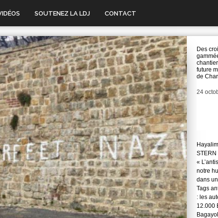
VIDÉOS
SOUTENEZ LA LDJ
CONTACT
Des cro
gammées
chantier
future 
de Charl
Date
24 octo
Hayali
STERN 
« L’anti
notre hu
dans une
Tags ant
: les au
12.000 
Bagayok