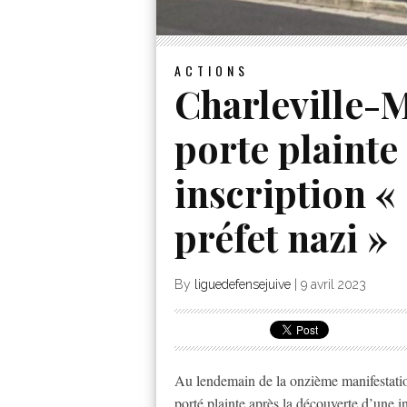
ACTIONS
Charleville-M
porte plainte
inscription «
préfet nazi »
By
liguedefensejuive
|
9 avril 2023
Au lendemain de la onzième manifestation
porté plainte après la découverte d’une i