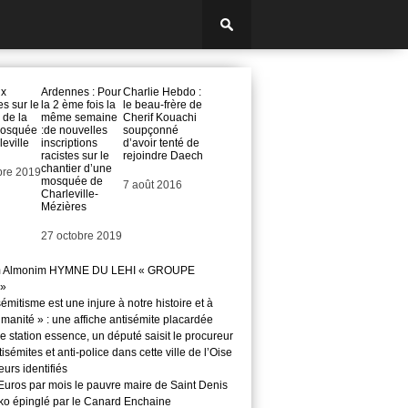
ix
Ardennes : Pour
Charlie Hebdo :
 sur le
la 2 ème fois la
le beau-frère de
 de la
même semaine
Cherif Kouachi
mosquée
:de nouvelles
soupçonné
eville
inscriptions
d’avoir tenté de
racistes sur le
rejoindre Daech
chantier d’une
bre 2019
mosquée de
Date
7 août 2016
Charleville-
Mézières
Date
27 octobre 2019
m Almonim HYMNE DU LEHI « GROUPE
»
sémitisme est une injure à notre histoire et à
manité » : une affiche antisémite placardée
 station essence, un député saisit le procureur
isémites et anti-police dans cette ville de l’Oise
teurs identifiés
Euros par mois le pauvre maire de Saint Denis
o épinglé par le Canard Enchaine