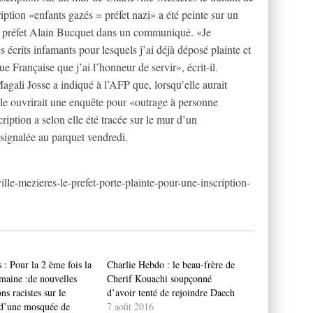
ription «enfants gazés = préfet nazi» a été peinte sur un
e préfet Alain Bucquet dans un communiqué. «Je
écrits infamants pour lesquels j’ai déjà déposé plainte et
e Française que j’ai l’honneur de servir», écrit-il.
gali Josse a indiqué à l’AFP que, lorsqu’elle aurait
lle ouvrirait une enquête pour «outrage à personne
cription a selon elle été tracée sur le mur d’un
 signalée au parquet vendredi.
ille-mezieres-le-prefet-porte-plainte-pour-une-inscription-
: Pour la 2 ème fois la
Charlie Hebdo : le beau-frère de
aine :de nouvelles
Cherif Kouachi soupçonné
ons racistes sur le
d’avoir tenté de rejoindre Daech
 d’une mosquée de
7 août 2016