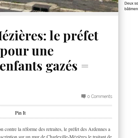
Deux so
bâtimen
ézières: le préfet
 pour une
 enfants gazés =
0 Comments
Pin It
 contre la réforme des retraites, le préfet des Ardennes a
nscription sur un mur de Charleville-Mézières le traitant de