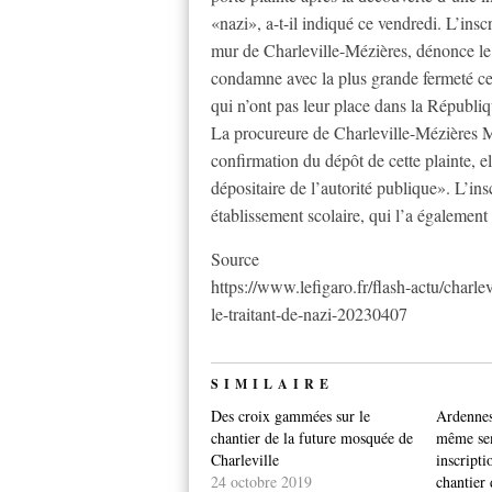
«nazi», a-t-il indiqué ce vendredi. L’insc
mur de Charleville-Mézières, dénonce l
condamne avec la plus grande fermeté ces 
qui n’ont pas leur place dans la Républiqu
La procureure de Charleville-Mézières Ma
confirmation du dépôt de cette plainte, e
dépositaire de l’autorité publique». L’ins
établissement scolaire, qui l’a également
Source
https://www.lefigaro.fr/flash-actu/charlev
le-traitant-de-nazi-20230407
SIMILAIRE
Des croix gammées sur le
Ardennes 
chantier de la future mosquée de
même sem
Charleville
inscripti
24 octobre 2019
chantier