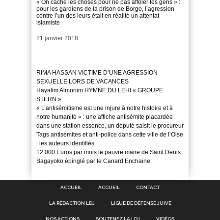
« On cache les choses pour ne pas affoler les gens » :
pour les gardiens de la prison de Borgo, l’agression
contre l’un des leurs était en réalité un attentat
islamiste
Date
21 janvier 2018
RIMA HASSAN VICTIME D’UNE AGRESSION
SEXUELLE LORS DE VACANCES
Hayalim Almonim HYMNE DU LEHI « GROUPE
STERN »
« L’antisémitisme est une injure à notre histoire et à
notre humanité » : une affiche antisémite placardée
dans une station essence, un député saisit le procureur
Tags antisémites et anti-police dans cette ville de l’Oise
: les auteurs identifiés
12.000 Euros par mois le pauvre maire de Saint Denis
Bagayoko épinglé par le Canard Enchaine
ACCUEIL
ACCUEIL
CONTACT
LA RÉDACTION LDJ
LIGUE DE DÉFENSE JUIVE
NOS ACTIONS
SOUTENEZ LA LDJ
VIDÉOS