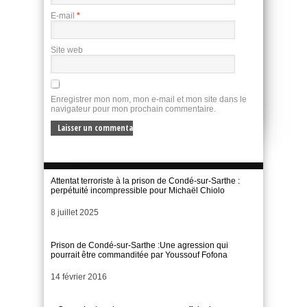
E-mail
*
Site web
Enregistrer mon nom, mon e-mail et mon site dans le
navigateur pour mon prochain commentaire.
Attentat terroriste à la prison de Condé-sur-Sarthe :
perpétuité incompressible pour Michaël Chiolo
Date
8 juillet 2025
Prison de Condé-sur-Sarthe :Une agression qui
pourrait être commanditée par Youssouf Fofona
Date
14 février 2016