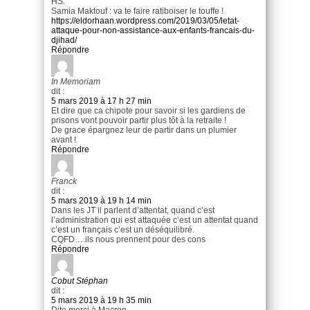
HS.
Samia Maktouf : va te faire ratiboiser le touffe !
https://eldorhaan.wordpress.com/2019/03/05/letat-
attaque-pour-non-assistance-aux-enfants-francais-du-
djihad/
Répondre
In Memoriam
dit :
5 mars 2019 à 17 h 27 min
Et dire que ca chipote pour savoir si les gardiens de
prisons vont pouvoir partir plus tôt à la retraite !
De grace épargnez leur de partir dans un plumier
avant !
Répondre
Franck
dit :
5 mars 2019 à 19 h 14 min
Dans les JT il parlent d’attentat, quand c’est
l’administration qui est attaquée c’est un attentat quand
c’est un français c’est un déséquilibré.
CQFD….ils nous prennent pour des cons
Répondre
Cobut Stéphan
dit :
5 mars 2019 à 19 h 35 min