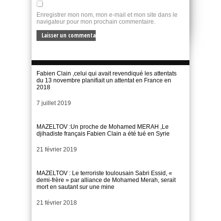
Enregistrer mon nom, mon e-mail et mon site dans le
navigateur pour mon prochain commentaire.
Fabien Clain ,celui qui avait revendiqué les attentats
du 13 novembre planifiait un attentat en France en
2018
Date
7 juillet 2019
MAZELTOV :Un proche de Mohamed MERAH ,Le
djihadiste français Fabien Clain a été tué en Syrie
Date
21 février 2019
MAZELTOV : Le terroriste toulousain Sabri Essid, «
demi-frère » par alliance de Mohamed Merah, serait
mort en sautant sur une mine
Date
21 février 2018