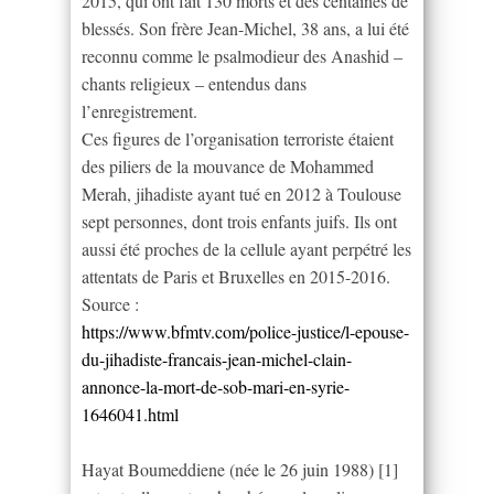
2015, qui ont fait 130 morts et des centaines de
blessés. Son frère Jean-Michel, 38 ans, a lui été
reconnu comme le psalmodieur des Anashid –
chants religieux – entendus dans
l’enregistrement.
Ces figures de l’organisation terroriste étaient
des piliers de la mouvance de Mohammed
Merah, jihadiste ayant tué en 2012 à Toulouse
sept personnes, dont trois enfants juifs. Ils ont
aussi été proches de la cellule ayant perpétré les
attentats de Paris et Bruxelles en 2015-2016.
Source :
https://www.bfmtv.com/police-justice/l-epouse-
du-jihadiste-francais-jean-michel-clain-
annonce-la-mort-de-sob-mari-en-syrie-
1646041.html
Hayat Boumeddiene (née le 26 juin 1988) [1]