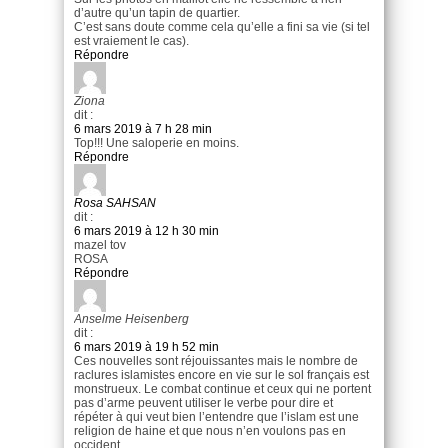
d’autre qu’un tapin de quartier.
C’est sans doute comme cela qu’elle a fini sa vie (si tel
est vraiement le cas).
Répondre
Ziona
dit :
6 mars 2019 à 7 h 28 min
Top!!! Une saloperie en moins.
Répondre
Rosa SAHSAN
dit :
6 mars 2019 à 12 h 30 min
mazel tov
ROSA
Répondre
Anselme Heisenberg
dit :
6 mars 2019 à 19 h 52 min
Ces nouvelles sont réjouissantes mais le nombre de
raclures islamistes encore en vie sur le sol français est
monstrueux. Le combat continue et ceux qui ne portent
pas d’arme peuvent utiliser le verbe pour dire et
répéter à qui veut bien l’entendre que l’islam est une
religion de haine et que nous n’en voulons pas en
occident.