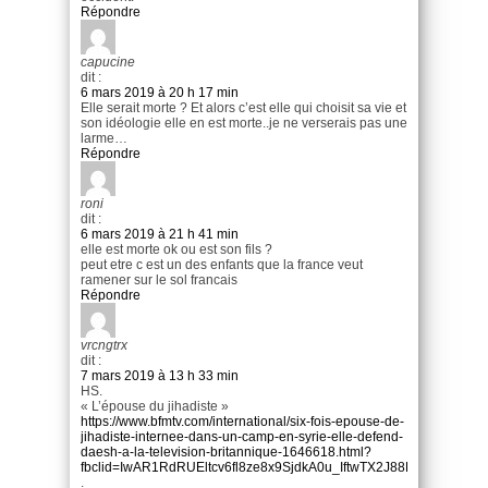
Répondre
capucine
dit :
6 mars 2019 à 20 h 17 min
Elle serait morte ? Et alors c’est elle qui choisit sa vie et
son idéologie elle en est morte..je ne verserais pas une
larme…
Répondre
roni
dit :
6 mars 2019 à 21 h 41 min
elle est morte ok ou est son fils ?
peut etre c est un des enfants que la france veut
ramener sur le sol francais
Répondre
vrcngtrx
dit :
7 mars 2019 à 13 h 33 min
HS.
« L’épouse du jihadiste »
https://www.bfmtv.com/international/six-fois-epouse-de-
jihadiste-internee-dans-un-camp-en-syrie-elle-defend-
daesh-a-la-television-britannique-1646618.html?
fbclid=IwAR1RdRUEltcv6fl8ze8x9SjdkA0u_IftwTX2J88R2_mMQwC
.