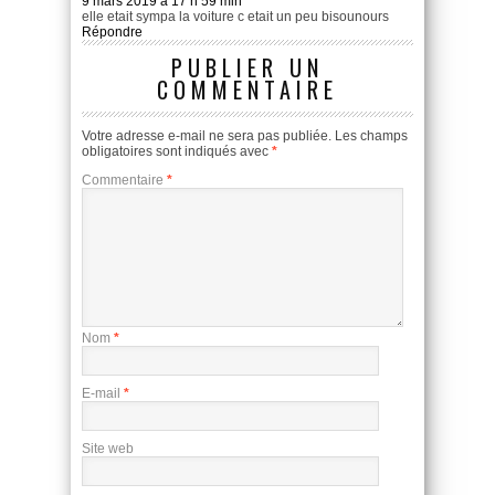
9 mars 2019 à 17 h 59 min
elle etait sympa la voiture c etait un peu bisounours
Répondre
PUBLIER UN
COMMENTAIRE
Votre adresse e-mail ne sera pas publiée.
Les champs
obligatoires sont indiqués avec
*
Commentaire
*
Nom
*
E-mail
*
Site web