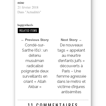
mine
21 février 2018
Dans "Actualités"
happywheels
RELATED ITEMS
← Previous Story
Next Story →
Condé-sur-
De nouveaux
Sarthe (61) : un
tags « appelant
détenu
au meurtre
musulman
d’enfants juifs »
radicalisé
découverts à
poignarde deux
Paris – Une
surveillants en
femme agressée
criant « Allah
dans le métro et
Akbar »
victime d’injures
antisémites
11 COMMENTAIRES