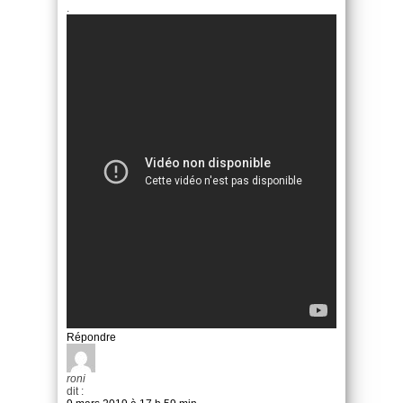
.
Répondre
roni
dit :