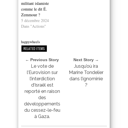
militant islamiste
comme le dit É.
Zemmour ?
5 décembre 2024
Dans "Actions"
happywheels
RELATED ITEMS
← Previous Story
Next Story →
Le vote de
Jusqu’où ira
l’Eurovision sur
Marine Tondelier
l’interdiction
dans l’ignominie
d’Israël est
?
reporté en raison
des
développements
du cessez-le-feu
à Gaza.