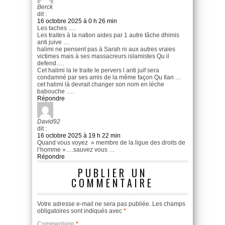
Berck
dit :
16 octobre 2025 à 0 h 26 min
Les taches ….
Les traites à la nation aides par 1 autre tâche dhimis
anti juive …
halimi ne pensent pas à Sarah ni aux autres vraies
victimes mais à ses massacreurs islamistes Qu il
defend….
Cet halimi la le traite le pervers l anti juif sera
condamné par ses amis de la même façon Qu Ilan …
cet halimi là devrait changer son nom en lèche
babouche ….
Répondre
David92
dit :
16 octobre 2025 à 19 h 22 min
Quand vous voyez » membre de la ligue des droits de
l’homme »….sauvez vous …
Répondre
PUBLIER UN
COMMENTAIRE
Votre adresse e-mail ne sera pas publiée.
Les champs
obligatoires sont indiqués avec
*
Commentaire
*