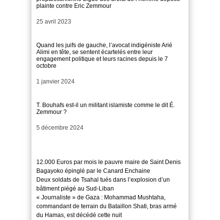
plainte contre Eric Zemmour
Date
25 avril 2023
Quand les juifs de gauche, l’avocat indigéniste Arié
Alimi en tête, se sentent écartelés entre leur
engagement politique et leurs racines depuis le 7
octobre
Date
1 janvier 2024
T. Bouhafs est-il un militant islamiste comme le dit É.
Zemmour ?
Date
5 décembre 2024
12.000 Euros par mois le pauvre maire de Saint Denis
Bagayoko épinglé par le Canard Enchaine
Deux soldats de Tsahal tués dans l’explosion d’un
bâtiment piégé au Sud-Liban
« Journaliste » de Gaza : Mohammad Mushtaha,
commandant de terrain du Bataillon Shati, bras armé
du Hamas, est décédé cette nuit