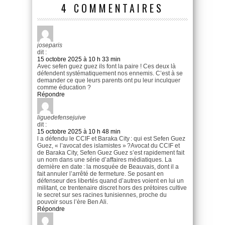
4 COMMENTAIRES
joseparis
dit :
15 octobre 2025 à 10 h 33 min
Avec sefen guez guez ils font la paire ! Ces deux là
défendent systématiquement nos ennemis. C’est à se
demander ce que leurs parents ont pu leur inculquer
comme éducation ?
Répondre
liguedefensejuive
dit :
15 octobre 2025 à 10 h 48 min
l a défendu le CCIF et Baraka City : qui est Sefen Guez
Guez, « l’avocat des islamistes » ?Avocat du CCIF et
de Baraka City, Sefen Guez Guez s’est rapidement fait
un nom dans une série d’affaires médiatiques. La
dernière en date : la mosquée de Beauvais, dont il a
fait annuler l’arrêté de fermeture. Se posant en
défenseur des libertés quand d’autres voient en lui un
militant, ce trentenaire discret hors des prétoires cultive
le secret sur ses racines tunisiennes, proche du
pouvoir sous l’ère Ben Ali.
Répondre