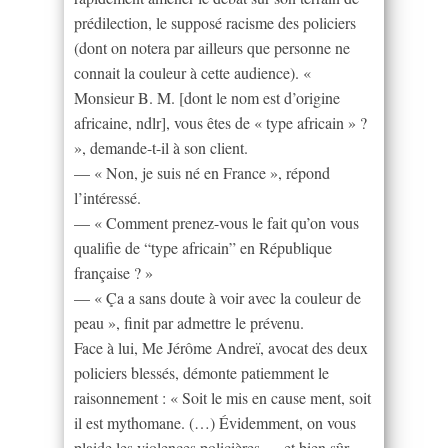
prédilection, le supposé racisme des policiers
(dont on notera par ailleurs que personne ne
connait la couleur à cette audience). «
Monsieur B. M. [dont le nom est d’origine
africaine, ndlr], vous êtes de « type africain » ?
», demande-t-il à son client.
— « Non, je suis né en France », répond
l’intéressé.
— « Comment prenez-vous le fait qu’on vous
qualifie de “type africain” en République
française ? »
— « Ça a sans doute à voir avec la couleur de
peau », finit par admettre le prévenu.
Face à lui, Me Jérôme Andreï, avocat des deux
policiers blessés, démonte patiemment le
raisonnement : « Soit le mis en cause ment, soit
il est mythomane. (…) Évidemment, on vous
plaide les violences policières — et bien sûr