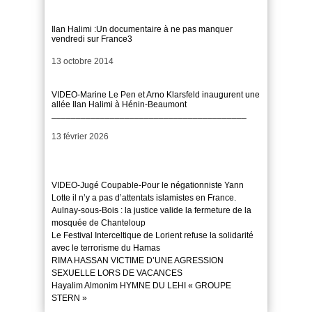
Ilan Halimi :Un documentaire à ne pas manquer
vendredi sur France3
Date
13 octobre 2014
VIDEO-Marine Le Pen et Arno Klarsfeld inaugurent une
allée Ilan Halimi à Hénin-Beaumont
________________________________________
Date
13 février 2026
VIDEO-Jugé Coupable-Pour le négationniste Yann
Lotte il n’y a pas d’attentats islamistes en France.
Aulnay-sous-Bois : la justice valide la fermeture de la
mosquée de Chanteloup
Le Festival Interceltique de Lorient refuse la solidarité
avec le terrorisme du Hamas
RIMA HASSAN VICTIME D’UNE AGRESSION
SEXUELLE LORS DE VACANCES
Hayalim Almonim HYMNE DU LEHI « GROUPE
STERN »