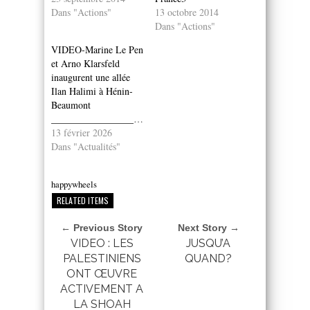
Dans "Actions"
13 octobre 2014
Dans "Actions"
VIDEO-Marine Le Pen
et Arno Klarsfeld
inaugurent une allée
Ilan Halimi à Hénin-
Beaumont
________________________________________
13 février 2026
Dans "Actualités"
happywheels
RELATED ITEMS
← Previous Story
Next Story →
VIDEO : LES
JUSQU’A
PALESTINIENS
QUAND?
ONT ŒUVRE
ACTIVEMENT A
LA SHOAH