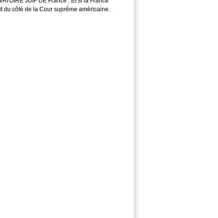
TOIRE JUIF DE France : Et si la France
it du côté de la Cour suprême américaine.