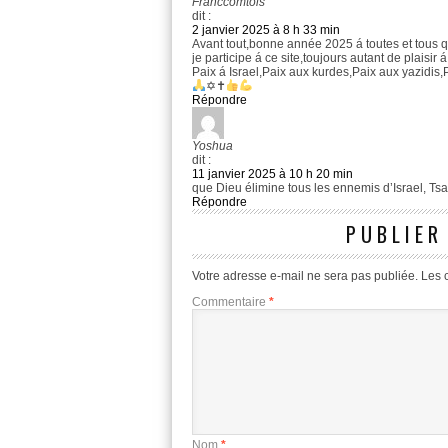
Franccomtois
dit :
2 janvier 2025 à 8 h 33 min
Avant tout,bonne année 2025 á toutes et tous qu
je participe á ce site,toujours autant de plaisir á
Paix á Israel,Paix aux kurdes,Paix aux yazidis,
✡✝
Répondre
Yoshua
dit :
11 janvier 2025 à 10 h 20 min
que Dieu élimine tous les ennemis d’Israel, Tsa
Répondre
PUBLIER
Votre adresse e-mail ne sera pas publiée.
Les 
Commentaire
*
Nom
*