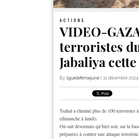
ACTIONS
VIDEO-GAZA 
terroristes d
Jabaliya cette
By
liguedefensejuive
|
31 décembre 2024
Tsahal a éliminé plus de 100 terroristes 
(dimanche à lundi).
On sait désormais qu’hier soir, sur la ba
préparées à contrer une attaque terroriste.