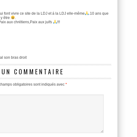
i font vivre ce site de la LDJ et á la LDJ elle-même
.10 ans que
 y être
.
Paix aux chrétiens,Paix aux juifs
!!!
al son bras droit
 UN COMMENTAIRE
champs obligatoires sont indiqués avec
*