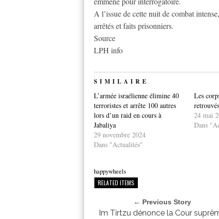
emmené pour interrogatoire.
A l’issue de cette nuit de combat intense,
arrêtés et faits prisonniers.
Source
LPH info
SIMILAIRE
L’armée israélienne élimine 40
Les corps
terroristes et arrête 100 autres
retrouvé
lors d’un raid en cours à
24 mai 
Jabaliya
Dans "Ac
29 novembre 2024
Dans "Actualités"
happywheels
RELATED ITEMS
← Previous Story
Im Tirtzu dénonce la Cour suprê