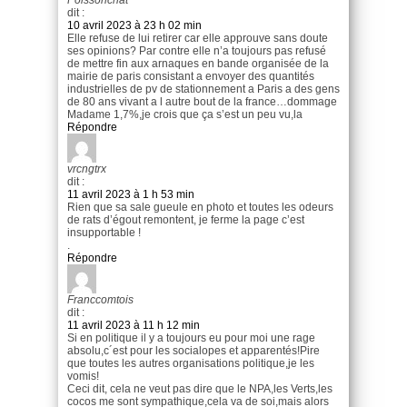
dit :
10 avril 2023 à 23 h 02 min
Elle refuse de lui retirer car elle approuve sans doute
ses opinions? Par contre elle n’a toujours pas refusé
de mettre fin aux arnaques en bande organisée de la
mairie de paris consistant a envoyer des quantités
industrielles de pv de stationnement a Paris a des gens
de 80 ans vivant a l autre bout de la france…dommage
Madame 1,7%,je crois que ça s’est un peu vu,la
Répondre
vrcngtrx
dit :
11 avril 2023 à 1 h 53 min
Rien que sa sale gueule en photo et toutes les odeurs
de rats d’égout remontent, je ferme la page c’est
insupportable !
.
Répondre
Franccomtois
dit :
11 avril 2023 à 11 h 12 min
Si en politique il y a toujours eu pour moi une rage
absolu,c´est pour les socialopes et apparentés!Pire
que toutes les autres organisations politique,je les
vomis!
Ceci dit, cela ne veut pas dire que le NPA,les Verts,les
cocos me sont sympathique,cela va de soi,mais alors