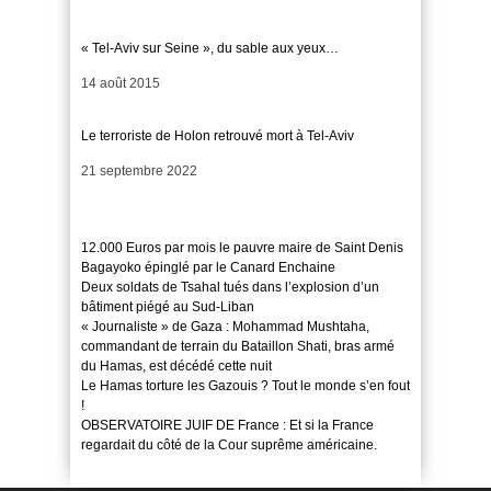
« Tel-Aviv sur Seine », du sable aux yeux…
Date
14 août 2015
Le terroriste de Holon retrouvé mort à Tel-Aviv
Date
21 septembre 2022
12.000 Euros par mois le pauvre maire de Saint Denis
Bagayoko épinglé par le Canard Enchaine
Deux soldats de Tsahal tués dans l’explosion d’un
bâtiment piégé au Sud-Liban
« Journaliste » de Gaza : Mohammad Mushtaha,
commandant de terrain du Bataillon Shati, bras armé
du Hamas, est décédé cette nuit
Le Hamas torture les Gazouis ? Tout le monde s’en fout
!
OBSERVATOIRE JUIF DE France : Et si la France
regardait du côté de la Cour suprême américaine.