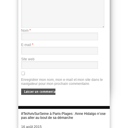
Nom
*
E-mail
*
Site web
Enregistrer mon nom, mon e-mail et mon site dans le
navigateur pour mon prochain commentaire.
#TelAvivSurSeine à Paris-Plages : Anne Hidalgo n’ose
pas aller au bout de sa démarche
Date
16 août 2015