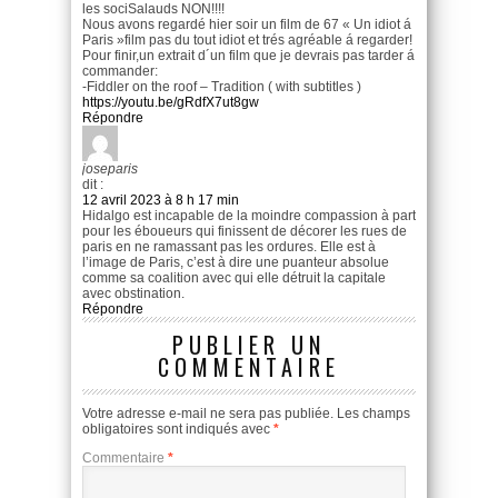
les sociSalauds NON!!!!
Nous avons regardé hier soir un film de 67 « Un idiot á
Paris »film pas du tout idiot et trés agréable á regarder!
Pour finir,un extrait d´un film que je devrais pas tarder á
commander:
-Fiddler on the roof – Tradition ( with subtitles )
https://youtu.be/gRdfX7ut8gw
Répondre
joseparis
dit :
12 avril 2023 à 8 h 17 min
Hidalgo est incapable de la moindre compassion à part
pour les éboueurs qui finissent de décorer les rues de
paris en ne ramassant pas les ordures. Elle est à
l’image de Paris, c’est à dire une puanteur absolue
comme sa coalition avec qui elle détruit la capitale
avec obstination.
Répondre
PUBLIER UN
COMMENTAIRE
Votre adresse e-mail ne sera pas publiée.
Les champs
obligatoires sont indiqués avec
*
Commentaire
*