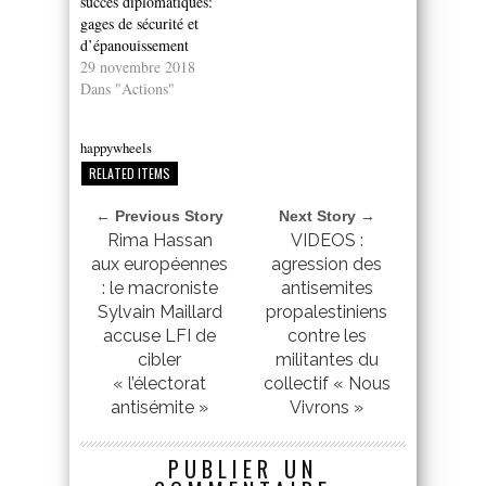
succès diplomatiques:
gages de sécurité et
d’épanouissement
29 novembre 2018
Dans "Actions"
happywheels
RELATED ITEMS
← Previous Story
Next Story →
Rima Hassan
VIDEOS :
aux européennes
agression des
: le macroniste
antisemites
Sylvain Maillard
propalestiniens
accuse LFI de
contre les
cibler
militantes du
« l’électorat
collectif « Nous
antisémite »
Vivrons »
PUBLIER UN