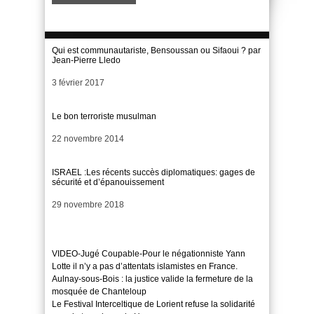
Qui est communautariste, Bensoussan ou Sifaoui ? par
Jean-Pierre Lledo
Date
3 février 2017
Le bon terroriste musulman
Date
22 novembre 2014
ISRAEL :Les récents succès diplomatiques: gages de
sécurité et d’épanouissement
Date
29 novembre 2018
VIDEO-Jugé Coupable-Pour le négationniste Yann
Lotte il n’y a pas d’attentats islamistes en France.
Aulnay-sous-Bois : la justice valide la fermeture de la
mosquée de Chanteloup
Le Festival Interceltique de Lorient refuse la solidarité