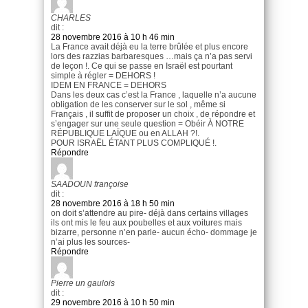
CHARLES
dit :
28 novembre 2016 à 10 h 46 min
La France avait déjà eu la terre brûlée et plus encore
lors des razzias barbaresques …mais ça n’a pas servi
de leçon !. Ce qui se passe en Israël est pourtant
simple à régler = DEHORS !
IDEM EN FRANCE = DEHORS
Dans les deux cas c’est la France , laquelle n’a aucune
obligation de les conserver sur le sol , même si
Français , il suffit de proposer un choix , de répondre et
s’engager sur une seule question = Obéir À NOTRE
RÉPUBLIQUE LAÏQUE ou en ALLAH ?!.
POUR ISRAËL ÉTANT PLUS COMPLIQUÉ !.
Répondre
SAADOUN françoise
dit :
28 novembre 2016 à 18 h 50 min
on doit s’attendre au pire- déjà dans certains villages
ils ont mis le feu aux poubelles et aux voitures mais
bizarre, personne n’en parle- aucun écho- dommage je
n’ai plus les sources-
Répondre
Pierre un gaulois
dit :
29 novembre 2016 à 10 h 50 min