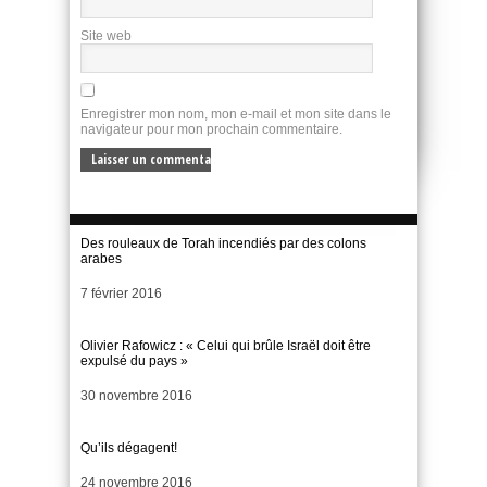
Site web
Enregistrer mon nom, mon e-mail et mon site dans le
navigateur pour mon prochain commentaire.
Des rouleaux de Torah incendiés par des colons
arabes
Date
7 février 2016
Olivier Rafowicz : « Celui qui brûle Israël doit être
expulsé du pays »
Date
30 novembre 2016
Qu’ils dégagent!
Date
24 novembre 2016