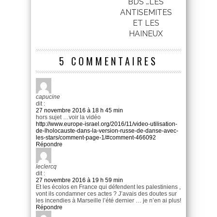
BDS …LES
ANTISEMITES
ET LES
HAINEUX
5 COMMENTAIRES
capucine
dit :
27 novembre 2016 à 18 h 45 min
hors sujet …voir la vidéo
http://www.europe-israel.org/2016/11/video-utilisation-
de-lholocauste-dans-la-version-russe-de-danse-avec-
les-stars/comment-page-1/#comment-466092
Répondre
leclercq
dit :
27 novembre 2016 à 19 h 59 min
Et les écolos en France qui défendent les palestiniens ,
vont ils condamner ces actes ? J’avais des doutes sur
les incendies à Marseille l’été dernier … je n’en ai plus!
Répondre